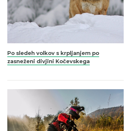
Po sledeh volkov s krpljanjem po
zasneženi divjini Kočevskega