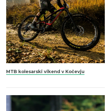
MTB kolesarski vikend v Kočevju