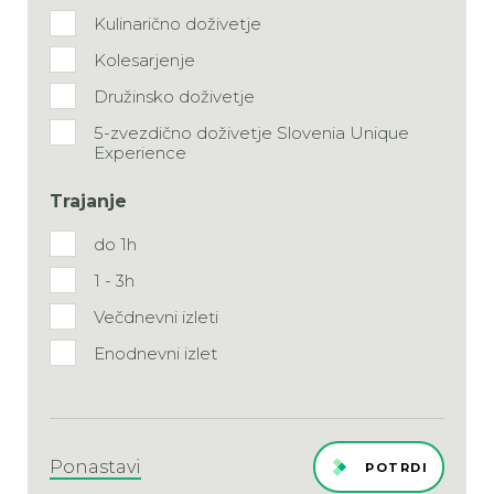
Kulinarično doživetje
Kolesarjenje
Družinsko doživetje
5-zvezdično doživetje Slovenia Unique
Experience
TourFilterA11y.LegendText
Trajanje
do 1h
1 - 3h
Večdnevni izleti
Enodnevni izlet
Ponastavi