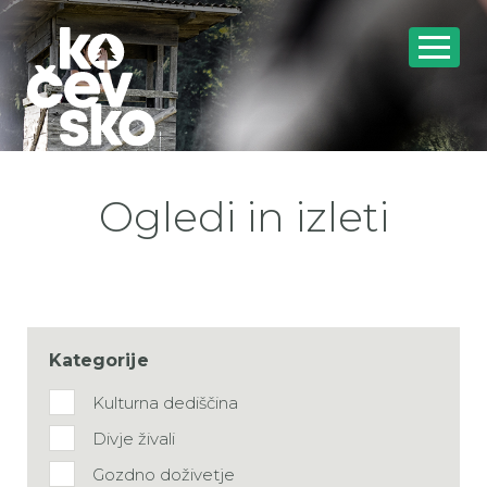
Ogledi in izleti
TourFilterA11y.LegendText
Kategorije
Kulturna dediščina
Divje živali
Gozdno doživetje