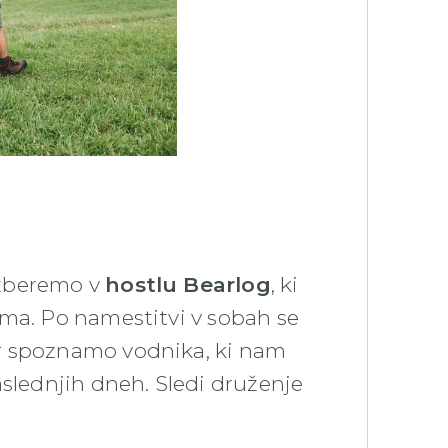
 zberemo v
hostlu Bearlog
, ki
ama. Po namestitvi v sobah se
r spoznamo vodnika, ki nam
aslednjih dneh. Sledi druženje