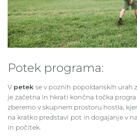
Potek programa:
V
petek
se v poznih popoldanskih urah
je začetna in hkrati končna točka progr
zberemo v skupnem prostoru hostla, kje
na kratko predstavi pot in dogajanje v n
in počitek.