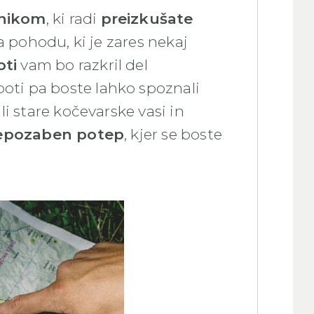
nikom
, ki radi
preizkušate
na pohodu, ki je zares nekaj
ti
vam bo razkril del
 poti pa boste lahko spoznali
i stare kočevarske vasi in
epozaben potep
, kjer se boste