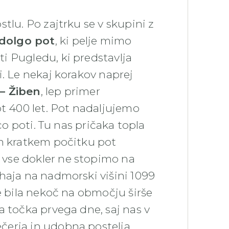
tlu. Po zajtrku se v skupini z
 dolgo pot
, ki pelje mimo
ti Pugledu, ki predstavlja
i. Le nekaj korakov naprej
– Žiben
, lep primer
ot 400 let. Pot nadaljujemo
co poti. Tu nas pričaka topla
em kratkem počitku pot
, vse dokler ne stopimo na
haja na nadmorski višini 1099
 je bila nekoč na območju širše
a točka prvega dne, saj nas v
erja in udobna postelja.