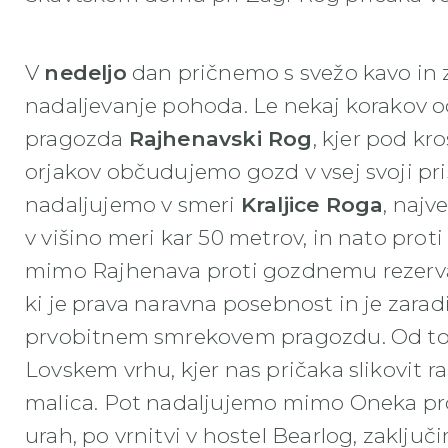
V
nedeljo
dan pričnemo s svežo kavo in 
nadaljevanje pohoda. Le nekaj korakov 
pragozda
Rajhenavski Rog
, kjer pod kr
orjakov občudujemo gozd v vsej svoji pris
nadaljujemo v smeri
Kraljice Roga
, najv
v višino meri kar 50 metrov, in nato pro
mimo Rajhenava proti gozdnemu rezerv
ki je prava naravna posebnost in je zara
prvobitnem smrekovem pragozdu. Od tod
Lovskem vrhu, kjer nas pričaka slikovit ra
malica. Pot nadaljujemo mimo Oneka prot
urah, po vrnitvi v hostel Bearlog, zaklju