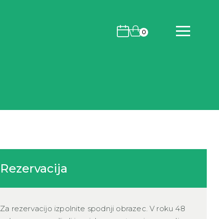
Koledar dogodkov
Košarica
0
Rezervacija
Za rezervacijo izpolnite spodnji obrazec. V roku 48