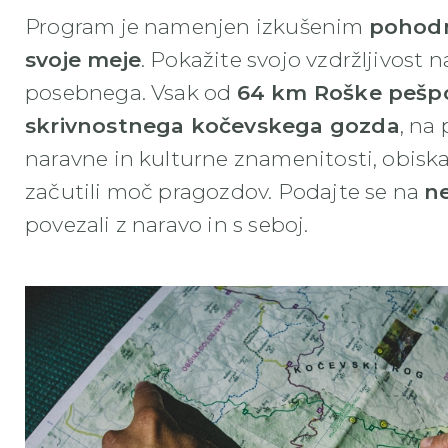
Program je namenjen izkušenim
pohod
svoje meje
. Pokažite svojo vzdržljivost 
posebnega. Vsak od
64 km Roške pešpo
skrivnostnega kočevskega gozda
, na
naravne in kulturne znamenitosti, obiskal
začutili moč pragozdov. Podajte se na
n
povezali z naravo in s seboj.