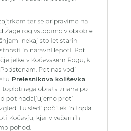
zajtrkom ter se pripravimo na
od Žage rog vstopimo v obrobje
ošnjami nekaj sto let starih
tnosti in naravni lepoti. Pot
ečje jelke v Kočevskem Rogu, ki
ti Podstenam. Pot nas vodi
atu
Prelesnikova koliševka
,
di toplotnega obrata znana po
 pot nadaljujemo proti
zgled. Tu sledi počitek in topla
i Kočevju, kjer v večernih
čimo pohod.