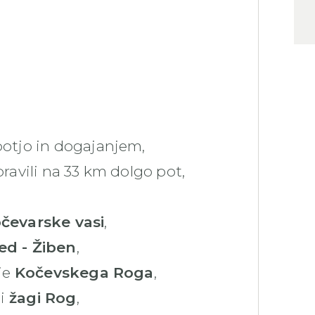
potjo in dogajanjem,
ravili na 33 km dolgo pot,
čevarske vasi
,
ed - Žiben
,
čje
Kočevskega Roga
,
i
žagi Rog
,