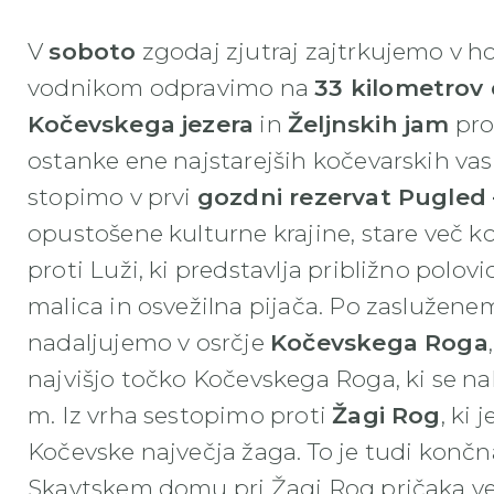
V
soboto
zgodaj zjutraj zajtrkujemo v hos
vodnikom odpravimo na
33 kilometrov
Kočevskega jezera
in
Željnskih jam
pro
ostanke ene najstarejših kočevarskih vas
stopimo v prvi
gozdni rezervat Pugled 
opustošene kulturne krajine, stare več k
proti Luži, ki predstavlja približno polovi
malica in osvežilna pijača. Po zaslužen
nadaljujemo v osrčje
Kočevskega Roga
najvišjo točko Kočevskega Roga, ki se na
m. Iz vrha sestopimo proti
Žagi Rog
, ki
Kočevske največja žaga. To je tudi končn
Skavtskem domu pri Žagi Rog pričaka več