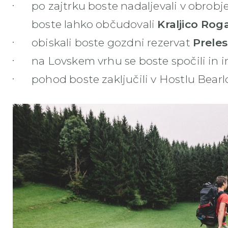
po zajtrku boste nadaljevali v obrob
boste lahko občudovali
Kraljico Rog
obiskali boste gozdni rezervat
Preles
na Lovskem vrhu se boste spočili in i
pohod boste zaključili v Hostlu Bearl