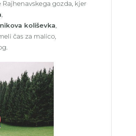
je Rajhenavskega gozda, kjer
a
,
nikova koliševka
,
meli čas za malico,
og.