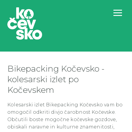
Bikepacking Kočevsko -
kolesarski izlet po
Kočevskem
Kolesarski izlet Bikepacking Kočevsko vam bo
omogočil odkriti divjo čarobnost Kočevske.
Občutili boste mogočne kočevske gozdove,
obiskali naravne in kulturne znamenitosti,