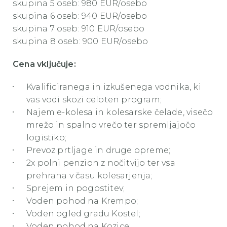
skupina 5 oseb: 980 EUR/osebo
skupina 6 oseb: 940 EUR/osebo
skupina 7 oseb: 910 EUR/osebo
skupina 8 oseb: 900 EUR/osebo
Cena vključuje:
Kvalificiranega in izkušenega vodnika, ki
vas vodi skozi celoten program;
Najem e-kolesa in kolesarske čelade, visečo
mrežo in spalno vrečo ter spremljajočo
logistiko;
Prevoz prtljage in druge opreme;
2x polni penzion z nočitvijo ter vsa
prehrana v času kolesarjenja;
Sprejem in pogostitev;
Voden pohod na Krempo;
Voden ogled gradu Kostel;
Voden pohod na Kozice;