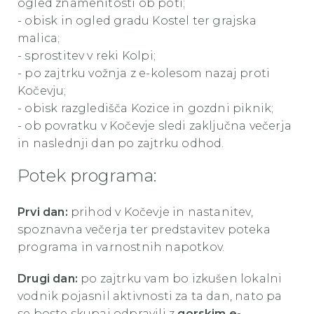
ogled znamenitosti ob poti;
- obisk in ogled gradu Kostel ter grajska
malica;
- sprostitev v reki Kolpi;
- po zajtrku vožnja z e-kolesom nazaj proti
Kočevju;
- obisk razgledišča Kozice in gozdni piknik;
- ob povratku v Kočevje sledi zaključna večerja
in naslednji dan po zajtrku odhod.
Potek programa:
Prvi dan:
prihod v Kočevje in nastanitev,
spoznavna večerja ter predstavitev poteka
programa in varnostnih napotkov.
Drugi dan:
po zajtrku vam bo izkušen lokalni
vodnik pojasnil aktivnosti za ta dan, nato pa
se boste skupaj odpravili z
gorskim e-