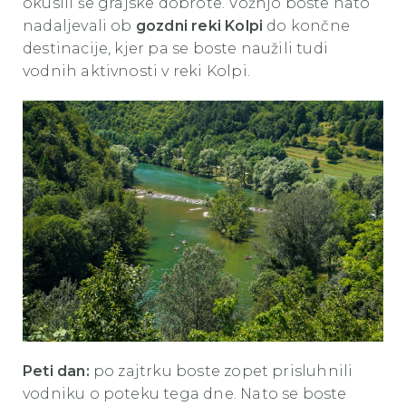
okusili še grajske dobrote. Vožnjo boste nato
nadaljevali ob
gozdni reki Kolpi
do končne
destinacije, kjer pa se boste naužili tudi
vodnih aktivnosti v reki Kolpi.
Peti dan:
po zajtrku boste zopet prisluhnili
vodniku o poteku tega dne. Nato se boste