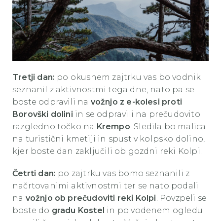
Tretji dan:
po okusnem zajtrku vas bo vodnik
seznanil z aktivnostmi tega dne, nato pa se
boste odpravili na
vožnjo z e-kolesi proti
Borovški dolini
in se odpravili na prečudovito
razgledno točko na
Krempo
. Sledila bo malica
na turistični kmetiji in spust v kolpsko dolino,
kjer boste dan zaključili ob gozdni reki Kolpi.
Četrti dan:
po zajtrku vas bomo seznanili z
načrtovanimi aktivnostmi ter se nato podali
na
vožnjo ob prečudoviti reki Kolpi
. Povzpeli se
boste do
gradu Kostel
in po vodenem ogledu