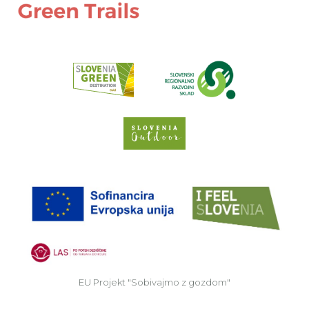
Preberi o pr
Spletno mesto Slove
EU
EU Projekt "Sobivajmo z gozdom"