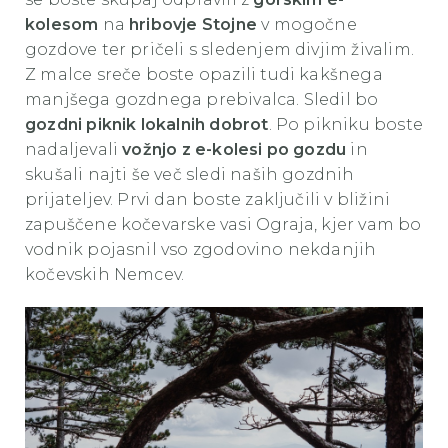
kolesom
na
hribovje Stojne
v mogočne
gozdove ter pričeli s sledenjem divjim živalim.
Z malce sreče boste opazili tudi kakšnega
manjšega gozdnega prebivalca. Sledil bo
gozdni piknik lokalnih dobrot
. Po pikniku boste
nadaljevali
vožnjo z e-kolesi po gozdu
in
skušali najti še več sledi naših gozdnih
prijateljev. Prvi dan boste zaključili v bližini
zapuščene kočevarske vasi Ograja, kjer vam bo
vodnik pojasnil vso zgodovino nekdanjih
kočevskih Nemcev.