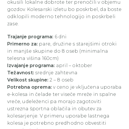
okusili lokalne dobrote ter prenočili v objemu
gozdov. Kolesarski izletu bo poskrbel, da boste
odklopili moderno tehnologijo in poskrbeli
zase.
Trajanje programa:
6 dni
Primerno za:
pare, družine s starejšimi otroki
in manjše skupine do 8 oseb (minimalna
telesna višina 160cm)
Izvajanje programa:
april – oktober
Težavnost:
srednje zahtevna
Velikost skupine:
2 – 8 oseb
Potrebna oprema:
v ceno je vključena uporaba
e-kolesa in čelade ter viseče mreže in spalne
vreče, udeleženci pa morajo zagotoviti
ustrezna športna oblačila in obutev za
kolesarjenje. V primeru uporabe lastnega
kolesa je potrebno predhodno obvestiti