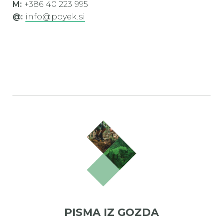
M:
+386 40 223 995
@:
info@poyek.si
PISMA IZ GOZDA