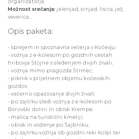
organizatorja.
Možnost srečanja:
jelenjad, srnjad, lisica, jež,
veverica...
Opis paketa:
- sprejem in spoznavna večerja v Kočevju;
- vožnja z e-kolesom po gozdnih cestah
hribovja Stojne s sledenjem divjih živali;
- vožnja mimo pragozda Strmec;
- piknik v prijetnem objemu kočevskih
gozdov;
- večerno opazovanje divjih živali;
- po zajtrku sledi vožnja z e-kolesom po
Borovški dolini in obisk Krempe;
- malica na turistični kmetiji;
- obisk in vodenje po Šajbniku;
- po zajtrku vožnja ob gozdni reki Kolpi ter