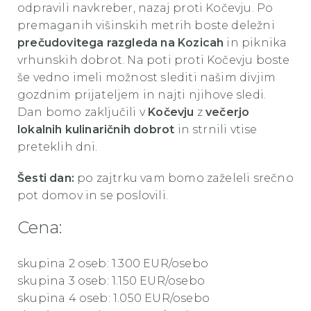
odpravili navkreber, nazaj proti Kočevju. Po
premaganih višinskih metrih boste deležni
prečudovitega razgleda na Kozicah
in piknika
vrhunskih dobrot. Na poti proti Kočevju boste
še vedno imeli možnost slediti našim divjim
gozdnim prijateljem in najti njihove sledi.
Dan bomo zaključili v
Kočevju
z
večerjo
lokalnih kulinaričnih dobrot
in strnili vtise
preteklih dni.
Šesti dan:
po zajtrku vam bomo zaželeli srečno
pot domov in se poslovili.
Cena:
skupina 2 oseb: 1.300 EUR/osebo
skupina 3 oseb: 1.150 EUR/osebo
skupina 4 oseb: 1.050 EUR/osebo