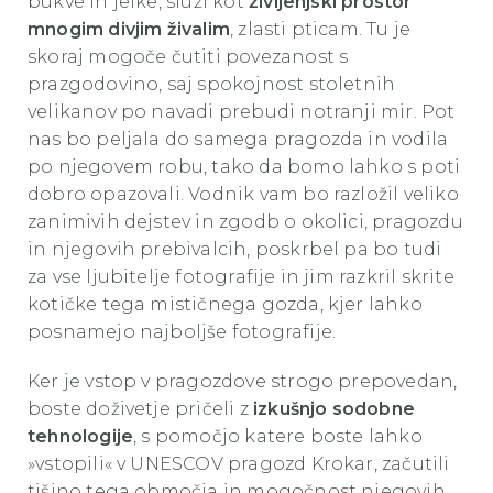
bukve in jelke, služi kot
življenjski prostor
mnogim divjim živalim
, zlasti pticam. Tu je
skoraj mogoče čutiti povezanost s
prazgodovino, saj spokojnost stoletnih
velikanov po navadi prebudi notranji mir. Pot
nas bo peljala do samega pragozda in vodila
po njegovem robu, tako da bomo lahko s poti
dobro opazovali. Vodnik vam bo razložil veliko
zanimivih dejstev in zgodb o okolici, pragozdu
in njegovih prebivalcih, poskrbel pa bo tudi
za vse ljubitelje fotografije in jim razkril skrite
kotičke tega mističnega gozda, kjer lahko
posnamejo najboljše fotografije.
Ker je vstop v pragozdove strogo prepovedan,
boste doživetje pričeli z
izkušnjo sodobne
tehnologije
, s pomočjo katere boste lahko
»vstopili« v UNESCOV pragozd Krokar, začutili
tišino tega območja in mogočnost njegovih