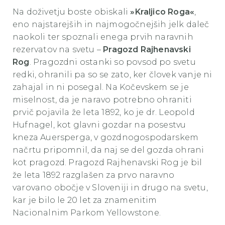
Na doživetju boste obiskali
»Kraljico Roga«
,
eno najstarejših in najmogočnejših jelk daleč
naokoli ter spoznali enega prvih naravnih
rezervatov na svetu –
Pragozd Rajhenavski
Rog
.
Pragozdni ostanki so povsod po svetu
redki, ohranili pa so se zato, ker človek vanje ni
zahajal in ni posegal. Na Kočevskem se je
miselnost, da je
naravo potrebno ohraniti
prvič pojavila že leta 1892,
ko je dr. Leopold
Hufnagel, kot glavni gozdar na posestvu
kneza Auersperga, v gozdnogospodarskem
načrtu pripomnil, da naj se del gozda ohrani
kot pragozd. P
ragozd Rajhenavski Rog je bil
že leta 1892 razglašen za prvo naravno
varovano obočje v Sloveniji in drugo na svetu,
kar je bilo le 20 let za znamenitim
Nacionalnim Parkom Yellowstone.