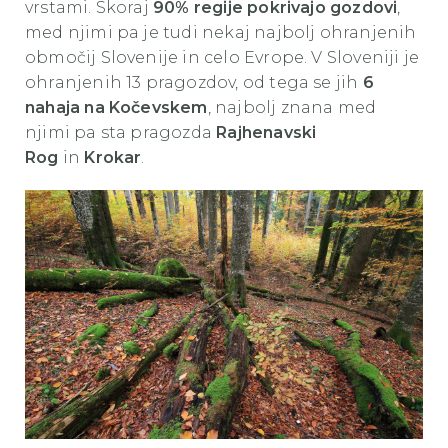
vrstami. Skoraj
90% regije pokrivajo gozdovi
,
med njimi pa je tudi nekaj najbolj ohranjenih
območij Slovenije in celo Evrope. V Sloveniji je
ohranjenih 13 pragozdov, od tega se jih
6
nahaja na Kočevskem
, najbolj znana med
njimi pa sta pragozda
Rajhenavski
Rog
in
Krokar
.