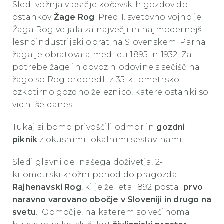
Sledi vožnja v osrčje kočevskih gozdov do
ostankov
Žage Rog
. Pred 1. svetovno vojno je
Žaga Rog veljala za največji in najmodernejši
lesnoindustrijski obrat na Slovenskem. Parna
žaga je obratovala med leti 1895 in 1932. Za
potrebe žage in dovoz hlodovine s sečišč na
žago so Rog prepredli z 35-kilometrsko
ozkotirno gozdno železnico, katere ostanki so
vidni še danes.
Tukaj si bomo privoščili odmor in
gozdni
piknik
z okusnimi lokalnimi sestavinami.
Sledi glavni del našega doživetja, 2-
kilometrski krožni pohod do pragozda
Rajhenavski Rog
, ki je že leta 1892 postal
prvo
naravno varovano obočje v Sloveniji in drugo na
svetu
. Območje, na katerem so večinoma