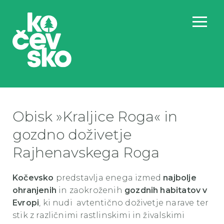
Obisk »Kraljice Roga« in
gozdno doživetje
Rajhenavskega Roga
Kočevsko
predstavlja enega izmed
najbolje
ohranjenih
in zaokroženih
gozdnih habitatov v
Evropi
, ki nudi avtentično doživetje narave ter
stik z različnimi rastlinskimi in živalskimi