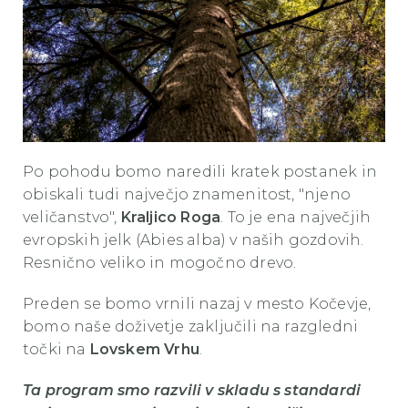
Po pohodu bomo naredili kratek postanek in
obiskali tudi največjo znamenitost, "njeno
veličanstvo",
Kraljico Roga
. To je ena največjih
evropskih jelk (Abies alba) v naših gozdovih.
Resnično veliko in mogočno drevo.
Preden se bomo vrnili nazaj v mesto Kočevje,
bomo naše doživetje zaključili na razgledni
točki na
Lovskem Vrhu
.
Ta program smo razvili v skladu s standardi