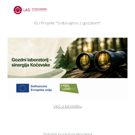
EU Projekt "Sobivajmo z gozdom"
Ve
Več o projektu
Splošni pogoji poslovanja