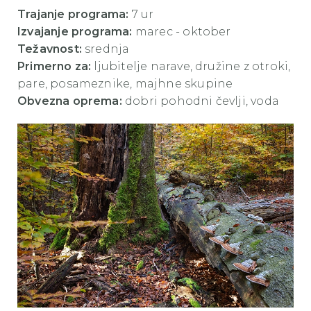
Trajanje programa:
7 ur
Izvajanje programa:
marec - oktober
Težavnost:
srednja
Primerno za:
ljubitelje narave, družine z otroki,
pare, posameznike, majhne skupine
Obvezna oprema:
dobri pohodni čevlji, voda