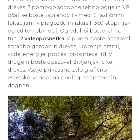
dreves. S pomočjo sodobne tehnologije in VR
očal se boste »sprehodili« med 15 različnimi
lokacijami v pragozdu in izkusili 360-stopinjski
ogled teh območij. Ogledali si boste lahko
tudi
2 videoposnetka
. V prvem boste opazovali
zgradbo gozdov in dreves, kroženje hranil,
vode, energije, proces fotosinteze itd. V
drugem boste opazovali življenjski cikel
dreves. Vse je prikazano zelo grafično in
estetsko, vendar na podlagi znanstvenih
dognanj.