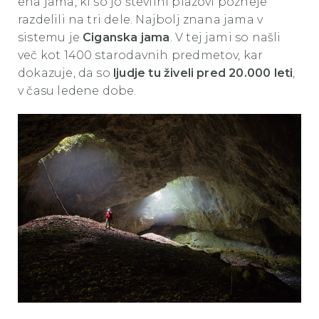
ena jama, ki so jo številni plazovi pozneje
razdelili na tri dele. Najbolj znana jama v
sistemu je
Ciganska jama
. V tej jami so našli
več kot 1400 starodavnih predmetov, kar
dokazuje, da so
ljudje tu živeli pred 20.000 leti
,
v času ledene dobe.