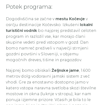
Potek programa:
Dogodivščina se začne v
mestu Kočevje
v
osrčju destinacije Kočevsko. Izkušeni
lokalni
turistični vodnik
bo najprej predstavil celoten
program in razložil vse, kar morajo člani
skupine vedeti pred vstopom v gozd. Dan
bomo namreč preživeli v največji strnjeni
gozdni površini v Sloveniji, v objemu
mogočnih dreves, tišine in pragozdov.
Najprej bomo obiskali
Željnske jame
, 1.600
metrov dolg vodoravni jamski sistem z več
vhodi. Gre za enostavno dostopno jamo v
katero vstopa naravna svetloba skozi številne
mostove in okna (luknje v stropu), kar nam
ponuja izjemne prizore. Včasih je bila to le