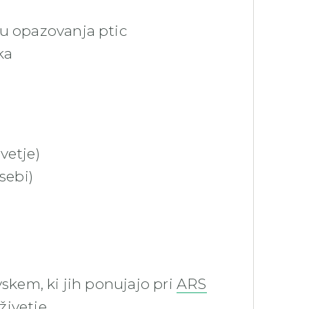
ju opazovanja ptic
ka
vetje)
sebi)
vskem, ki jih ponujajo pri
ARS
živetje.