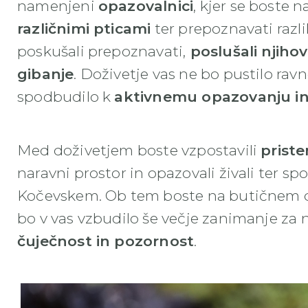
namenjeni
opazovalnici
, kjer se boste n
različnimi pticami
ter prepoznavati razl
poskušali prepoznavati,
poslušali njihov
gibanje
. Doživetje vas ne bo pustilo ra
spodbudilo k
aktivnemu opazovanju in 
Med doživetjem boste vzpostavili
priste
naravni prostor in opazovali živali ter spo
Kočevskem. Ob tem boste na butičnem dož
bo v vas vzbudilo še večje zanimanje za na
čuječnost in pozornost
.