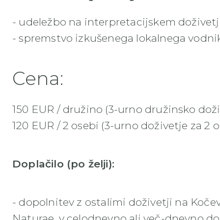
- udeležbo na interpretacijskem doživet
- spremstvo izkušenega lokalnega vodni
Cena:
150 EUR / družino (3-urno družinsko doži
120 EUR / 2 osebi (3-urno doživetje za 2 o
Doplačilo (po želji):
- dopolnitev z ostalimi doživetji na Koče
Naturae
, v celodnevno ali več-dnevno do