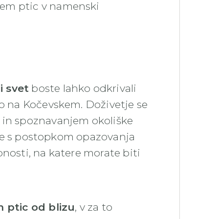
njem ptic v namenski
i svet
boste lahko odkrivali
mo na Kočevskem. Doživetje se
o in spoznavanjem okoliške
boste s postopkom opazovanja
nosti, na katere morate biti
ptic od blizu
, v za to