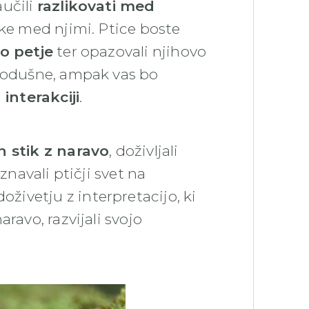
aučili
razlikovati med
ike med njimi. Ptice boste
o petje
ter opazovali njihovo
vnodušne, ampak vas bo
interakciji
.
n stik z naravo
, doživljali
znavali ptičji svet na
ivetju z interpretacijo, ki
ravo, razvijali svojo