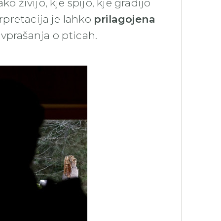
ko živijo, kje spijo, kje gradijo
erpretacija je lahko
prilagojena
 vprašanja o pticah.