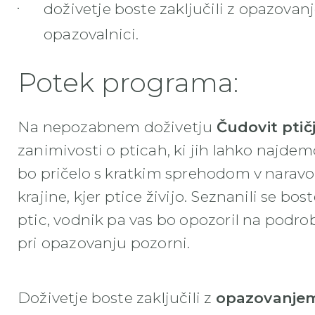
doživetje boste zaključili z opazova
opazovalnici.
Potek programa:
Na nepozabnem doživetju
Čudovit ptičj
zanimivosti o pticah, ki jih lahko najde
bo pričelo s kratkim sprehodom v narav
krajine, kjer ptice živijo. Seznanili se 
ptic, vodnik pa vas bo opozoril na podrob
pri opazovanju pozorni.
Doživetje boste zaključili z
opazovanjem 