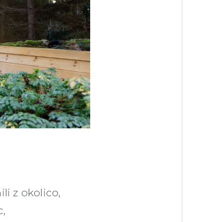
i z okolico,
c,