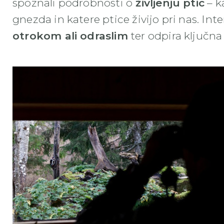
spoznali podrobnosti o
življenju ptic
– ka
gnezda in katere ptice živijo pri nas. Int
otrokom ali odraslim
ter odpira ključna