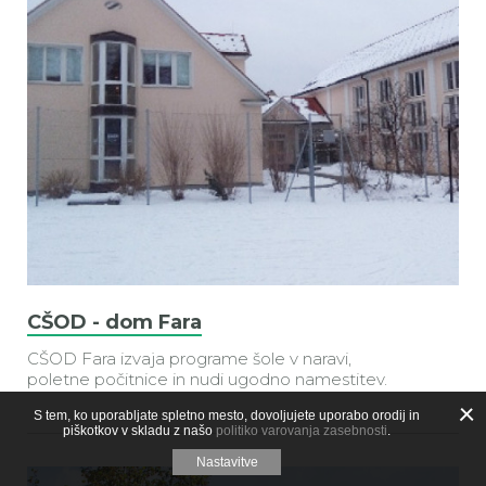
CŠOD - dom Fara
CŠOD Fara
izvaja programe šole v naravi,
poletne počitnice in nudi ugodno namestitev.
S tem, ko uporabljate spletno mesto, dovoljujete uporabo orodij in
piškotkov v skladu z našo
politiko varovanja zasebnosti
.
Nastavitve