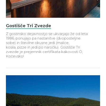
Gostišče Tri Zvezde
Z gostinsko dejavnostjo se ukvarjajo že od leta
1986, ponujajo pa nastanitve (dvoposteljne
sobe) in številne okusne jedi (malice,
kosila,
pizze
in jedi po naročilu). Gostišče Tri
zvezde je prejemnik certifikata kakovosti O,
Kočevsko!