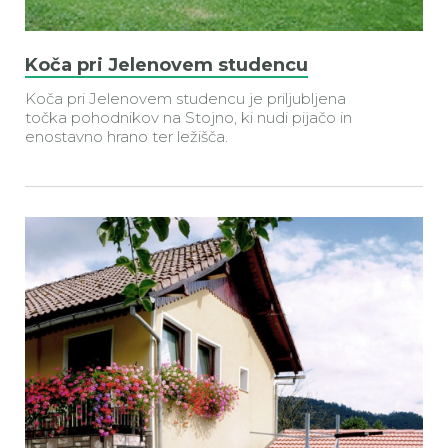
Koča pri Jelenovem studencu
Koča pri Jelenovem studencu je priljubljena
točka pohodnikov na Stojno, ki nudi pijačo in
enostavno hrano ter ležišča.