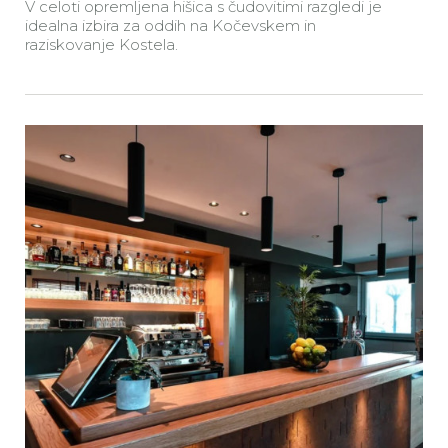
V celoti opremljena hišica s čudovitimi razgledi je
idealna izbira za oddih na Kočevskem in
raziskovanje Kostela.