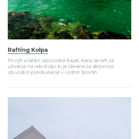
Rafting Kolpa
Pri njih si lahko izposodite kajak, kanu ali raft za
uživanje na reki Kolpi, ki je
idealna za aktivnosti
ob vodi in preizkušanje v vodnih športih.