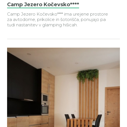
Camp Jezero Kočevsko****
Camp Jezero Kočevsko**** ima urejene prostore
za avtodome, prikolice in šotorišča, ponujajo pa
tudi nastanitev v glamping hišicah.