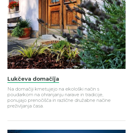
Lukčeva domačija
Na domačiji kmetujejo na ekološki način s
poudarkom na ohranjanju narave in tradicije,
ponujajo prenočišča in različne družabne načine
preživljanja časa.