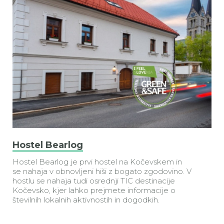
Hostel Bearlog
Hostel Bearlog je prvi hostel na Kočevskem in
se nahaja v obnovljeni hiši z bogato zgodovino. V
hostlu se nahaja tudi osrednji TIC destinacije
Kočevsko, kjer lahko prejmete informacije o
številnih lokalnih aktivnostih in dogodkih.