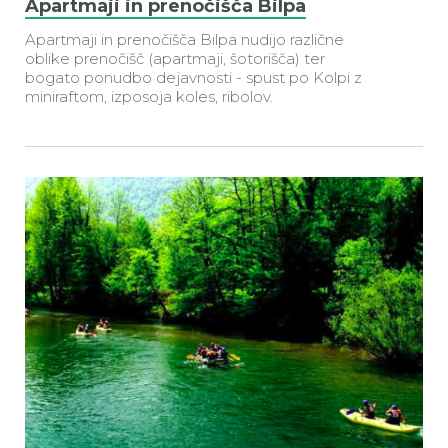
Apartmaji in prenočišča Bilpa
Apartmaji in prenočišča Bilpa nudijo različne
oblike prenočišč (apartmaji, šotorišča) ter
bogato ponudbo dejavnosti - spust po Kolpi
z
miniraftom, izposoja koles, ribolov.