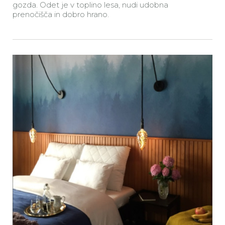
gozda. Odet je v toplino lesa, nudi udobna
prenočišča in dobro hrano.