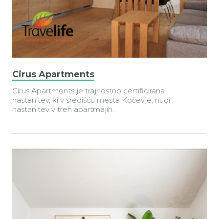
Cirus Apartments
Cirus Apartments je trajnostno certificirana
nastanitev, ki v središču mesta Kočevje, nudi
nastanitev v
treh apartmajih.