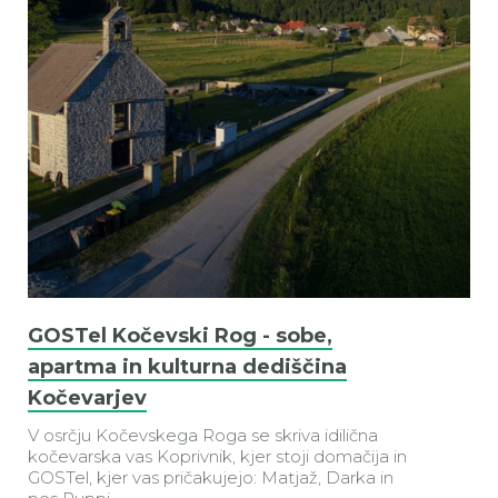
GOSTel Kočevski Rog - sobe,
apartma in kulturna dediščina
Kočevarjev
V osrčju Kočevskega Roga se skriva idilična
kočevarska vas Koprivnik, kjer stoji domačija in
GOSTel, kjer vas pričakujejo: Matjaž, Darka in