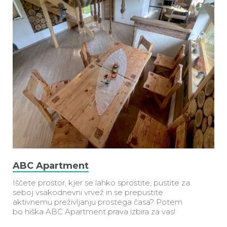
ABC Apartment
Iščete prostor, kjer se lahko sprostite, pustite za
seboj vsakodnevni vrvež in se prepustite
aktivnemu preživljanju prostega časa? Potem
bo hiška ABC Apartment prava izbira za vas!