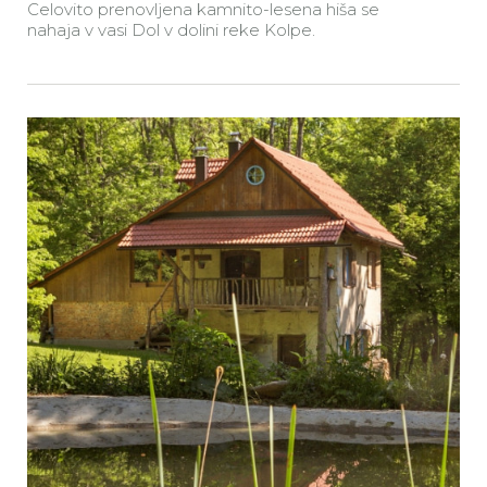
Celovito prenovljena kamnito-lesena hiša se
nahaja v vasi Dol v dolini reke Kolpe.