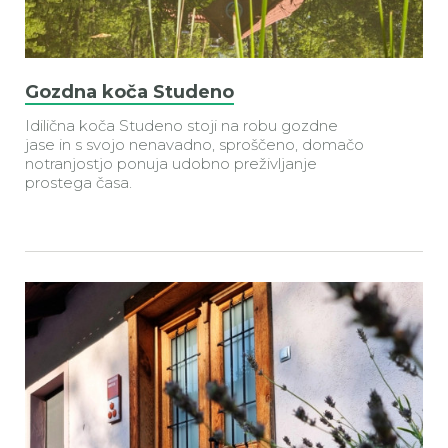
Gozdna koča Studeno
Idilična koča Studeno
stoji
na
robu
gozdne
jase
in s svojo nenavadno, sproščeno, domačo
notranjostjo ponuja udobno preživljanje
prostega časa.