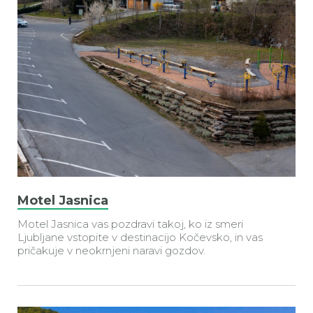
Motel Jasnica
Motel Jasnica vas pozdravi takoj, ko iz smeri
Ljubljane vstopite v destinacijo Kočevsko, in vas
pričakuje v neokrnjeni naravi gozdov.