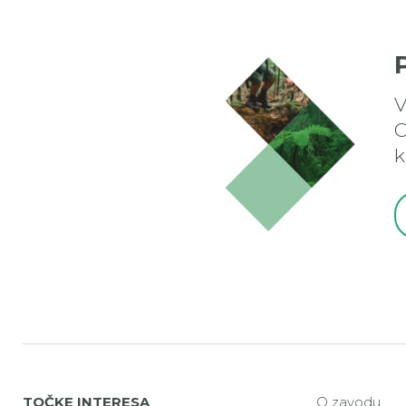
V
O
k
TOČKE INTERESA
O zavodu