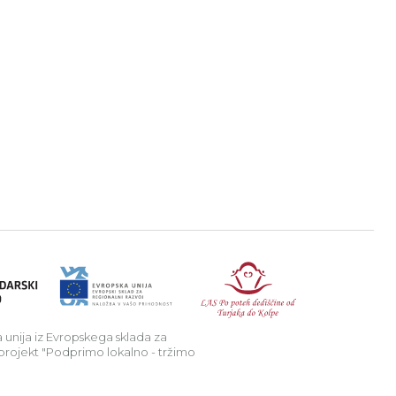
tran
nstagram stran
ojdi na YouTube stran
a v podeželje.
Republika Sl
 unija iz Evropskega sklada za
 projekt "Podprimo lokalno - tržimo