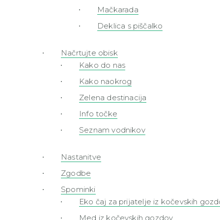
Mačkarada
Deklica s piščalko
Načrtujte obisk
Kako do nas
Kako naokrog
Zelena destinacija
Info točke
Seznam vodnikov
Nastanitve
Zgodbe
Spominki
Eko čaj za prijatelje iz kočevskih goz
Med iz kočevskih gozdov