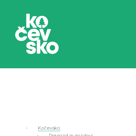
Kočevsko
Pragozd in gozdovi