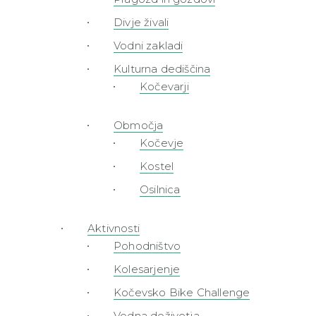
Divje živali
Vodni zakladi
Kulturna dediščina
Kočevarji
Območja
Kočevje
Kostel
Osilnica
Aktivnosti
Pohodništvo
Kolesarjenje
Kočevsko Bike Challenge
Vodna doživetja