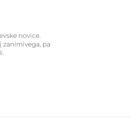
čevske novice.
aj zanimivega, pa
i.