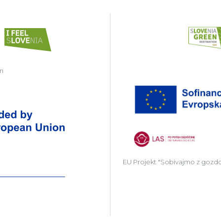
in
Zavod Kočevsko partner v projektu Gr
EU Projekt "Sobivajmo z gozd