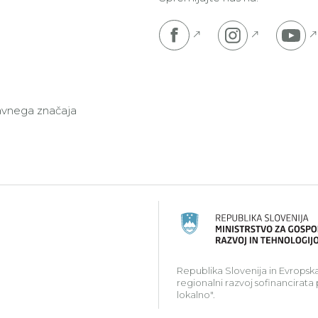
Pojdi na Facebook s
Pojdi na I
P
javnega značaja
ski kmetijski sklad za razvoj podeželja: Evropa investir
Republika Slovenija in Evropska
regionalni razvoj sofinancirata
lokalno".