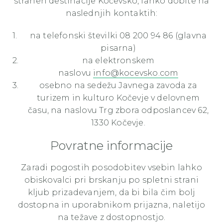
straneh destinacije Kočevsko, lahko dobite na
naslednjih kontaktih:
na telefonski številki 08 200 94 86 (glavna
pisarna)
na elektronskem
naslovu
info@kocevsko.com
osebno na sedežu Javnega zavoda za
turizem in kulturo Kočevje v delovnem
času, na naslovu Trg zbora odposlancev 62,
1330 Kočevje.
Povratne informacije
Zaradi pogostih posodobitev vsebin lahko
obiskovalci pri brskanju po spletni strani
kljub prizadevanjem, da bi bila čim bolj
dostopna in uporabnikom prijazna, naletijo
na težave z dostopnostjo.