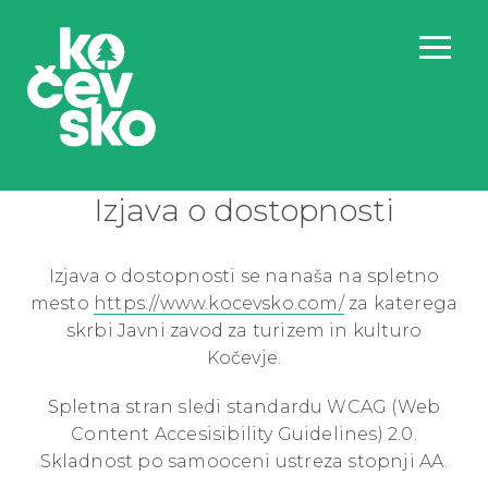
Izjava o dostopnosti
Izjava o dostopnosti se nanaša na spletno
mesto
https://www.kocevsko.com/
za katerega
skrbi Javni zavod za turizem in kulturo
Kočevje.
Spletna stran sledi standardu WCAG (Web
Content Accesisibility Guidelines) 2.0.
Skladnost po samooceni ustreza stopnji AA.