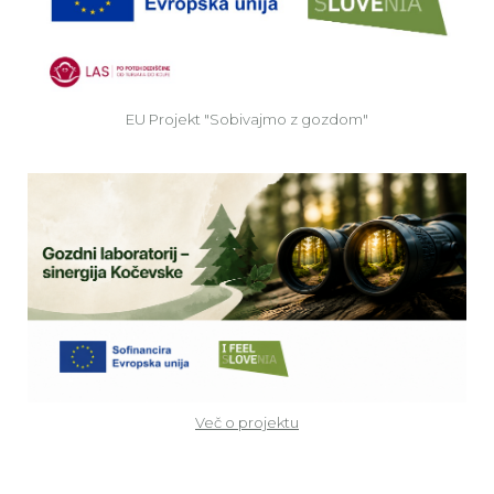
EU Projekt "Sobivajmo z gozdom"
Ve
Več o projektu