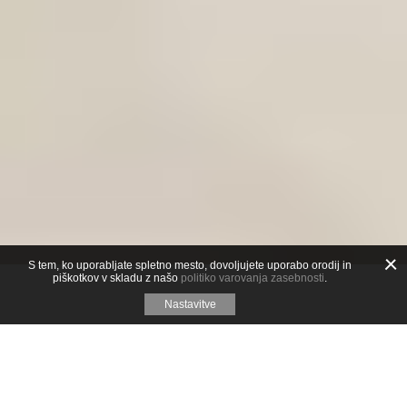
S tem, ko uporabljate spletno mesto, dovoljujete uporabo orodij in
piškotkov v skladu z našo
politiko varovanja zasebnosti
.
Nastavitve
Spominki
Znamka O, Kočevsko odpira okno v svet
pristnih izkustev naše pokrajine.