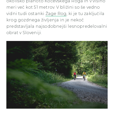
okoliško planoto Kočevskega Roga in v višino
meri več kot 51 metrov. V bližini so še vedno
vidni tudi ostanki
Žage Rog
, ki je tu zaključila
krog gozdnega življenja in je nekoč
predstavljala najsodobnejši lesnopredelovalni
obrat v Sloveniji.