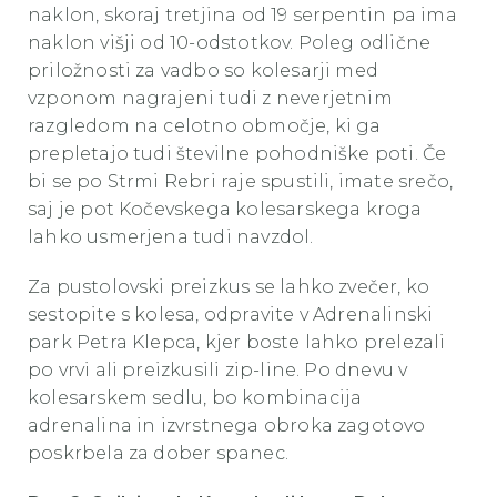
naklon, skoraj tretjina od 19 serpentin pa ima
naklon višji od 10-odstotkov. Poleg odlične
priložnosti za vadbo so kolesarji med
vzponom nagrajeni tudi z neverjetnim
razgledom na celotno območje, ki ga
prepletajo tudi številne pohodniške poti. Če
bi se po Strmi Rebri raje spustili, imate srečo,
saj je pot Kočevskega kolesarskega kroga
lahko usmerjena tudi navzdol.
Za pustolovski preizkus se lahko zvečer, ko
sestopite s kolesa, odpravite v Adrenalinski
park Petra Klepca, kjer boste lahko prelezali
po vrvi ali preizkusili zip-line. Po dnevu v
kolesarskem sedlu, bo kombinacija
adrenalina in izvrstnega obroka zagotovo
poskrbela za dober spanec.