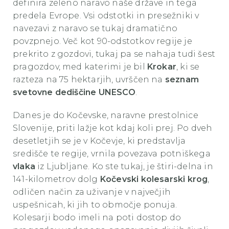
definira zeleno naravo naše države in tega
predela Evrope. Vsi odstotki in presežniki v
navezavi z naravo se tukaj dramatično
povzpnejo. Več kot 90-odstotkov regije je
prekrito z gozdovi, tukaj pa se nahaja tudi šest
pragozdov, med katerimi je bil
Krokar
, ki se
razteza na 75 hektarjih, uvrščen na
seznam
svetovne dediščine UNESCO
.
Danes je do Kočevske, naravne prestolnice
Slovenije, priti lažje kot kdaj koli prej. Po dveh
desetletjih se je v Kočevje, ki predstavlja
središče te regije, vrnila povezava potniškega
vlaka
iz Ljubljane. Ko ste tukaj, je štiri-delna in
141-kilometrov dolg
Kočevski kolesarski krog
,
odličen način za uživanje v največjih
uspešnicah, ki jih to območje ponuja.
Kolesarji bodo imeli na poti dostop do