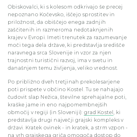
Obiskovalci, ki s kolesom odkrivajo še precej
nepoznano Kočevsko, iščejo sprostitev in
priložnost, da obiščejo enega zadnjih
zaščitenih in razmeroma nedotaknjenih
krajev v Evropi. Imeti trenutek za razumevanje
moči tega dela države, ki predstavlja središče
naravnega srca Slovenije in vzor za njen
trajnostni turistični razvoj, ima v svetu in
današnjem temu življenja, veliko vrednost.
Po približno dveh tretjinah prekolesarjene
poti prispete v občino Kostel. Tu se nahajajo
čudovit slap Nežica, številne sprehajalne poti,
kraške jame in eno najpomembnejših
območij v regiji (in Sloveniji):
grad Kostel
, ki
predstavlja drugi največji grajski kompleks v
državi. Kratek ovinek - in kratek, a strm vzpon -
na vrh grajskega griča omogoča dostop do