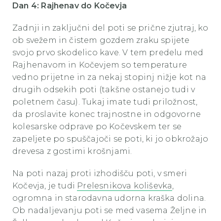
Dan 4: Rajhenav do Kočevja
Zadnji in zaključni del poti se prične zjutraj, ko
ob svežem in čistem gozdem zraku spijete
svojo prvo skodelico kave. V tem predelu med
Rajhenavom in Kočevjem so temperature
vedno prijetne in za nekaj stopinj nižje kot na
drugih odsekih poti (takšne ostanejo tudi v
poletnem času). Tukaj imate tudi priložnost,
da proslavite konec trajnostne in odgovorne
kolesarske odprave po Kočevskem ter se
zapeljete po spuščajoči se poti, ki jo obkrožajo
drevesa z gostimi krošnjami.
Na poti nazaj proti izhodišču poti, v smeri
Kočevja, je tudi
Prelesnikova koliševka
,
ogromna in starodavna udorna kraška dolina.
Ob nadaljevanju poti se med vasema Željne in