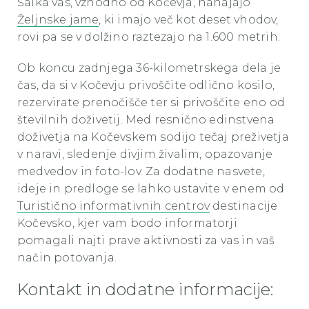
Šalka vas, vzhodno od Kočevja, nahajajo
Željnske jame
, ki imajo več kot deset vhodov,
rovi pa se v dolžino raztezajo na 1.600 metrih.
Ob koncu zadnjega 36-kilometrskega dela je
čas, da si v Kočevju privoščite odlično kosilo,
rezervirate prenočišče ter si privoščite eno od
številnih doživetij. Med resnično edinstvena
doživetja na Kočevskem sodijo tečaj preživetja
v naravi, sledenje divjim živalim, opazovanje
medvedov in foto-lov. Za dodatne nasvete,
ideje in predloge se lahko ustavite v enem od
Turistično informativnih centrov
destinacije
Kočevsko, kjer vam bodo informatorji
pomagali najti prave aktivnosti za vas in vaš
način potovanja.
Kontakt in dodatne informacije: