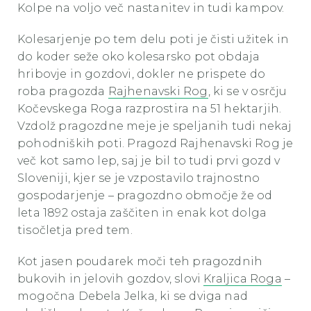
Kolpe na voljo več nastanitev in tudi kampov.
Kolesarjenje po tem delu poti je čisti užitek in
do koder seže oko kolesarsko pot obdaja
hribovje in gozdovi, dokler ne prispete do
roba pragozda
Rajhenavski Rog
, ki se v osrčju
Kočevskega Roga razprostira na 51 hektarjih.
Vzdolž pragozdne meje je speljanih tudi nekaj
pohodniških poti. Pragozd Rajhenavski Rog je
več kot samo lep, saj je bil to tudi prvi gozd v
Sloveniji, kjer se je vzpostavilo trajnostno
gospodarjenje – pragozdno območje že od
leta 1892 ostaja zaščiten in enak kot dolga
tisočletja pred tem.
Kot jasen poudarek moči teh pragozdnih
bukovih in jelovih gozdov, slovi
Kraljica Roga
–
mogočna Debela Jelka, ki se dviga nad