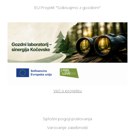
EU Projekt "Sobivajmo z gozdom"
Ve
Več o projektu
Splošni pogoji poslovanja
Varovanje zasebnosti