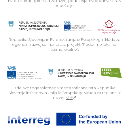
Evropski kmetijski sklad za razvoj podeželja: Evropa investira v
podeželje.
Rep
Republika Slovenija in Evropska unija iz Evropskega sklada za
regionalni razvoj sofinancirata projekt "Podprimo lokalno -
tržimo lokalno".
Izdelavo tega spletnega mesta sofinancirata Republika
Slovenija in Evropska Unija iz Evropskega sklada za regionalni
razvoj.
Več
Za