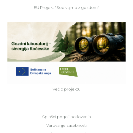
EU Projekt "Sobivajmo z gozdom"
Ve
Več o projektu
Splošni pogoji poslovanja
Varovanje zasebnosti