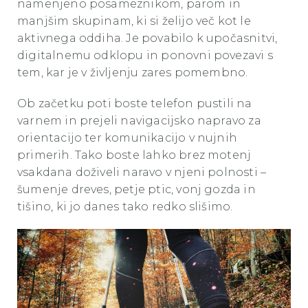
namenjeno posameznikom, parom in
manjšim skupinam, ki si želijo več kot le
aktivnega oddiha. Je povabilo k upočasnitvi,
digitalnemu odklopu in ponovni povezavi s
tem, kar je v življenju zares pomembno.
Ob začetku poti boste telefon pustili na
varnem in prejeli navigacijsko napravo za
orientacijo ter komunikacijo v nujnih
primerih. Tako boste lahko brez motenj
vsakdana doživeli naravo v njeni polnosti –
šumenje dreves, petje ptic, vonj gozda in
tišino, ki jo danes tako redko slišimo.