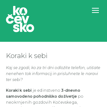
Koraki k sebi
Kaj se zgodi, ko za tri dni odložite telefon, utišate
nenehen tok informacij in prisluhnete le naravi
ter sebi?
Koraki k sebi
je edinstveno
3-dnevno
samovodeno pohodniško doživetje
po
neokrnjenih gozdovih Kočevskega,