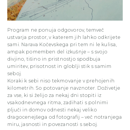
Program ne ponuja odgovorov, temveč
ustvarja prostor, v katerem jih lahko odkrijete
sami. Narava Kočevskega pri tem ni le kulisa,
ampak pomemben del izkušnje – s svojo
divjino, tišino in pristnostjo spodbuja
umiritev, prisotnost in globlji stik s samim
seboj.
Koraki k sebi niso tekmovanje v prehojenih
kilometrih. So potovanje navznoter. Doživetje
za vse, ki si želijo za nekaj dni stopiti iz
vsakodnevnega ritma, zadihati s polnimi
pljuči in domov odnesti nekaj veliko
dragocenejšega od fotografij – več notranjega
miru, jasnosti in povezanosti s seboj.