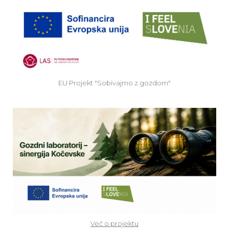
EU
EU Projekt "Sobivajmo z gozdom"
Ve
Več o projektu