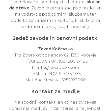
k sodelovanju spodbuja tudi druge
lokalne
deležnike
. Zavod je organizacijsko razdeljen
na vodstvo s podpornimi službami, ter
oddelka za turizem in kulturo, ki skrbita za
vsebino in razvoj svojih področij.
Sedež zavoda in osnovni podatki
Zavod Kočevsko
Trg Zbora odposlancev 62, 1330 Kočevje
T: (08) 200 94 84, (08) 200 94 85
E:
info@kocevsko.com
ID št. za DDV: SI97767735
Matična številka: 6952992000
Kontakt za medije
Na spodnji kontakt lahko naslovite vsa
vprašanja medijev in zainteresirane javnosti