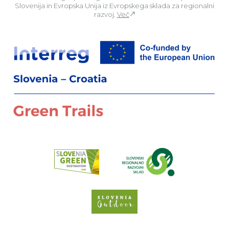
Slovenija in Evropska Unija iz Evropskega sklada za regionalni
razvoj.
Več
Za
Preberi o pr
Spletno mesto Slove