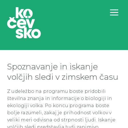
Spoznavanje in iskanje
volčjih sledi v zimskem času
Z udeležbo na programu boste pridobili
številna znanja in informacije o biologiji in
ekologiji volka. Po koncu programa boste
bolje razumeli, zakaj je prihodnost volkov v
veliki meri odvisna od strpnosti ljudi. Iskanje
volčjih sledi predstavlja tudi zanimivo