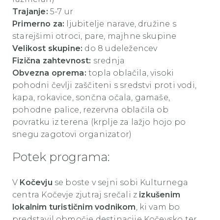
Trajanje:
5-7 ur
Primerno za:
ljubitelje narave, družine s
starejšimi otroci, pare, majhne skupine
Velikost skupine:
do 8 udeležencev
Fizična zahtevnost:
srednja
Obvezna oprema:
topla oblačila, visoki
pohodni čevlji zaščiteni s sredstvi proti vodi,
kapa, rokavice, sončna očala, gamaše,
pohodne palice, rezervna oblačila ob
povratku iz terena (krplje za lažjo hojo po
snegu zagotovi organizator)
Potek programa:
V
Kočevju
se boste v sejni sobi Kulturnega
centra Kočevje zjutraj srečali z
izkušenim
lokalnim turističnim vodnikom
, ki vam bo
predstavil območje destinacije Kočevsko ter