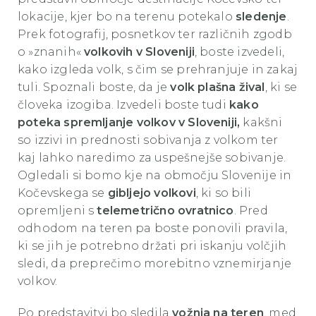
lokacije, kjer bo na terenu potekalo
sledenje
.
Prek fotografij, posnetkov ter različnih zgodb
o »znanih«
volkovih v Sloveniji
, boste izvedeli,
kako izgleda volk, s čim se prehranjuje in zakaj
tuli. Spoznali boste, da je
volk plašna žival
, ki se
človeka izogiba. Izvedeli boste tudi
kako
poteka spremljanje volkov v Sloveniji,
kakšni
so izzivi in prednosti sobivanja z volkom ter
kaj lahko naredimo za uspešnejše sobivanje.
Ogledali si bomo kje na območju Slovenije in
Kočevskega se
gibljejo volkovi
, ki so bili
opremljeni s
telemetrično ovratnico
. Pred
odhodom na teren pa boste ponovili pravila,
ki se jih je potrebno držati pri iskanju volčjih
sledi, da preprečimo morebitno vznemirjanje
volkov.
Po predstavitvi bo sledila
vožnja na teren
, med