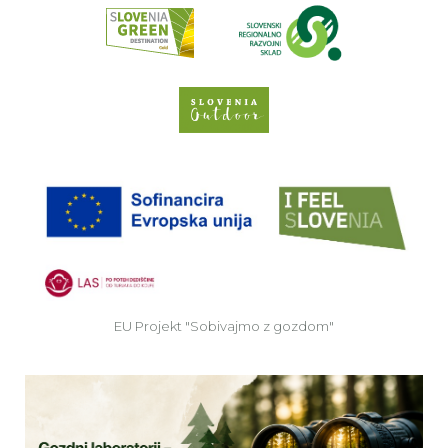
Spletno mesto Slove
EU
EU Projekt "Sobivajmo z gozdom"
Ve