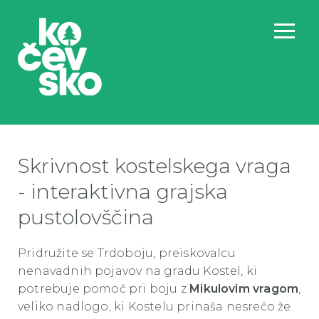
Skrivnost kostelskega vraga
- interaktivna grajska
pustolovščina
Pridružite se Trdoboju, preiskovalcu
nenavadnih pojavov na gradu Kostel, ki
potrebuje pomoč pri boju z
Mikulovim vragom
,
veliko nadlogo, ki Kostelu prinaša nesrečo že