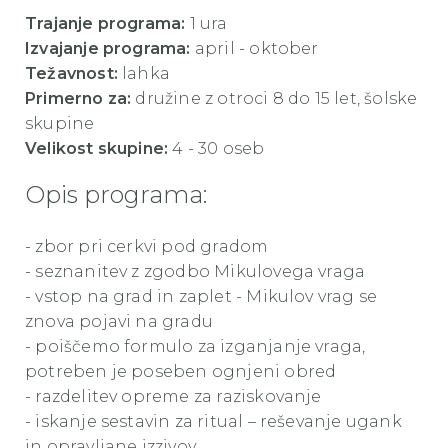
Trajanje programa:
1 ura
Izvajanje programa:
april - oktober
Težavnost:
lahka
Primerno za:
družine z otroci 8 do 15 let, šolske
skupine
Velikost skupine:
4 - 30 oseb
Opis programa:
- zbor pri cerkvi pod gradom
- seznanitev z zgodbo Mikulovega vraga
- vstop na grad in zaplet - Mikulov vrag se
znova pojavi na gradu
- poiščemo formulo za izganjanje vraga,
potreben je poseben ognjeni obred
- razdelitev opreme za raziskovanje
- iskanje sestavin za ritual – reševanje ugank
in opravljane izzivov