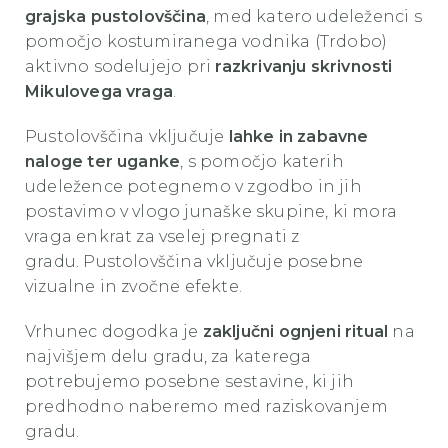
grajska pustolovščina
, med katero udeleženci s
pomočjo kostumiranega vodnika (Trdobo)
aktivno sodelujejo pri
razkrivanju skrivnosti
Mikulovega vraga
.
Pustolovščina vključuje
lahke in zabavne
naloge ter uganke
, s pomočjo katerih
udeležence potegnemo v zgodbo in jih
postavimo v vlogo junaške skupine, ki mora
vraga enkrat za vselej pregnati z
gradu. Pustolovščina vključuje posebne
vizualne in zvočne efekte.
Vrhunec dogodka je
zaključni ognjeni ritual
na
najvišjem delu gradu, za katerega
potrebujemo posebne sestavine, ki jih
predhodno naberemo med raziskovanjem
gradu.