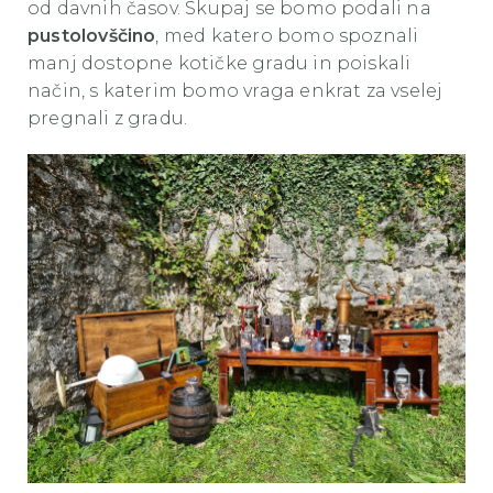
od davnih časov. Skupaj se bomo podali na
pustolovščino
, med katero bomo spoznali
manj dostopne kotičke gradu in poiskali
način, s katerim bomo vraga enkrat za vselej
pregnali z gradu.