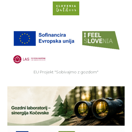
Spletno mesto Slove
EU
EU Projekt "Sobivajmo z gozdom"
Ve