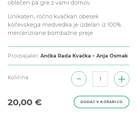
oblečen pa gre z vami domov.
Unikaten, ročno kvačkan obesek
kočevskega medvedka je izdelan iz 100%
mercerizirane bombažne preje.
Proizvajalec:
Ančka Rada Kvačka – Anja Osmak
-
+
Količina
20,00 €
DODAJ V KOŠARICO