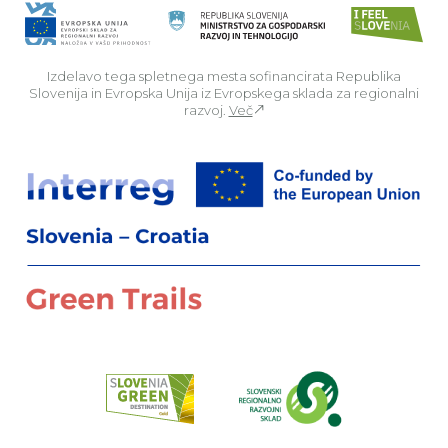
Izdelavo tega spletnega mesta sofinancirata Republika
Slovenija in Evropska Unija iz Evropskega sklada za regionalni
razvoj.
Več
Za
Preberi o pr