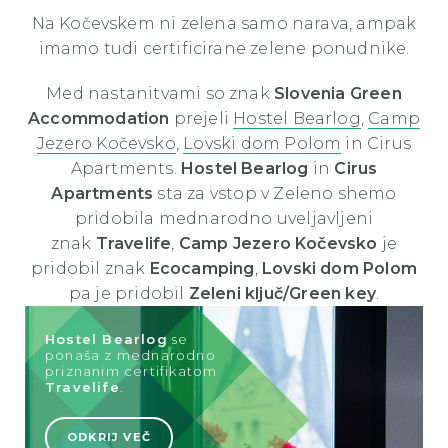
Na Kočevskem ni zelena samo narava, ampak
imamo tudi certificirane zelene ponudnike.
Med nastanitvami so znak
Slovenia Green
Accommodation
prejeli
Hostel Bearlog
,
Camp
Jezero Kočevsko
,
Lovski dom Polom
in Cirus
Apartments
.
Hostel Bearlog
in
Cirus
Apartments
sta za vstop v Zeleno shemo
pridobila mednarodno uveljavljeni
znak
Travelife
,
Camp Jezero Kočevsko
je
pridobil znak
Ecocamping
,
Lovski dom Polom
pa
je pridobil
Zeleni ključ/Green key
.
Hostel Bearlog
se
ponaša z mednarodno
priznanim certifikatom
Travelife
.
ODKRIJ VEČ