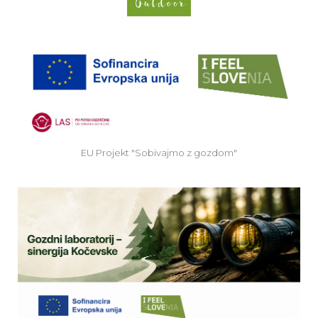
EU
EU Projekt "Sobivajmo z gozdom"
Ve