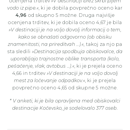
ocenjena trditev
»V destinaciji brez skrbi pijem
vodo iz pipe.«
, ki je dobila povprečno oceno kar
4,96
od skupno 5 možne. Druga najvišje
ocenjena trditev, ki je dobila oceno 4,67 je bila
»V destinaciji je na voljo dovolj informacij o tem,
kako se obnašati odgovorno (ob obisku
znamenitosti, na prireditvah ...).«
, takoj za njo pa
sta sledili
»Destinacija spodbuja obiskovalce, da
uporabljajo trajnostne oblike transporta (kolo,
pešačenje, vlak, avtobus ...).«
, ki je prejela oceno
4,66 in trditev
»V destinaciji je na voljo dovolj
mest za ločevanje odpadkov.«
, ki je prejela
povprečno oceno 4,65 od skupne 5 možne.
* V anketi, ki je bila opravljena med obiskovalci
destinacije Kočevsko, je sodelovalo 377 oseb.