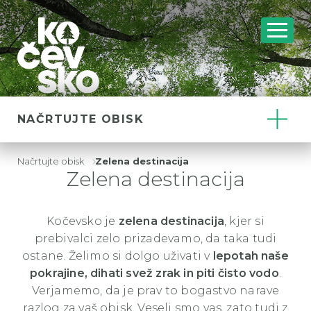
NAČRTUJTE OBISK
Načrtujte obisk
Zelena destinacija
Drobtinice
Zelena destinacija
Kočevsko je
zelena destinacija
, kjer si
prebivalci zelo prizadevamo, da taka tudi
ostane. Želimo si dolgo uživati v
lepotah naše
pokrajine, dihati svež zrak in piti čisto vodo
.
Verjamemo, da je prav to bogastvo narave
razlog za vaš obisk. Veseli smo vas, zato tudi z