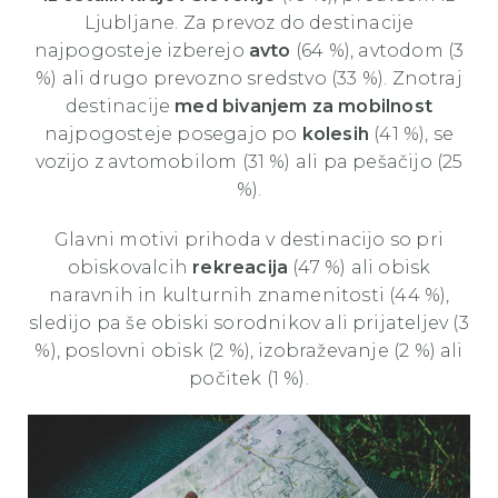
Ljubljane. Za prevoz do destinacije
najpogosteje izberejo
avto
(64 %), avtodom (3
%) ali drugo prevozno sredstvo (33 %). Znotraj
destinacije
med bivanjem za mobilnost
najpogosteje posegajo po
kolesih
(41 %), se
vozijo z avtomobilom (31 %) ali pa pešačijo (25
%).
Glavni motivi prihoda v destinacijo so pri
obiskovalcih
rekreacija
(47 %) ali obisk
naravnih in kulturnih znamenitosti (44 %),
sledijo pa še obiski sorodnikov ali prijateljev (3
%), poslovni obisk (2 %), izobraževanje (2 %) ali
počitek (1 %).