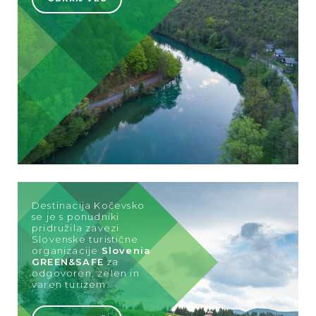
Destinacija Kočevsko
se je s ponudniki
pridružila zavezi
Slovenske turistične
organizacije
Slovenia
GREEN&SAFE
za
odgovoren, zelen in
varen turizem.