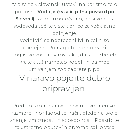
zapisana v slovenski ustavi, na kar smo zelo
ponosni.
Voda je čista in pitna povsod po
Sloveniji
, zato priporočamo, da si vodo iz
vodovoda točite v steklenico za večkratno
polnjenje.
Vodni viri so neprecenljivi in žal niso
neomejeni. Pomagajte nam ohraniti
bogastvo vodnih virov tako, da raje izberete
kratek tuš namesto kopeli in da med
umivanjem zob zaprete pipo.
V naravo pojdite dobro
pripravljeni
Pred obiskom narave preverite vremenske
razmere in prilagodite načrt glede na svoje
znanje, zmožnosti in sposobnosti. Poskrbite
za ustrezno obutev in opremo, saj je vaša