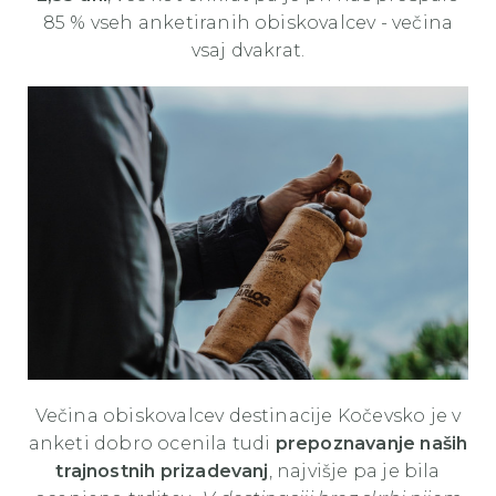
85 % vseh anketiranih obiskovalcev - večina
vsaj dvakrat.
Večina obiskovalcev destinacije Kočevsko je v
anketi dobro ocenila tudi
prepoznavanje naših
trajnostnih prizadevanj
, najvišje pa je bila