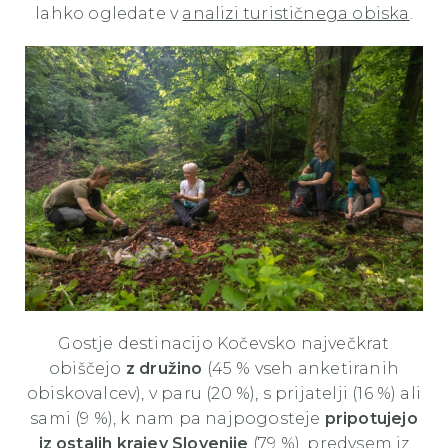
lahko ogledate v
analizi turističnega obiska
.
Gostje destinacijo Kočevsko največkrat
obiščejo
z družino
(45 % vseh anketiranih
obiskovalcev), v paru (20 %), s prijatelji (16 %) ali
sami (9 %), k nam pa najpogosteje
pripotujejo
iz ostalih krajev Slovenije
(79 %), predvsem iz