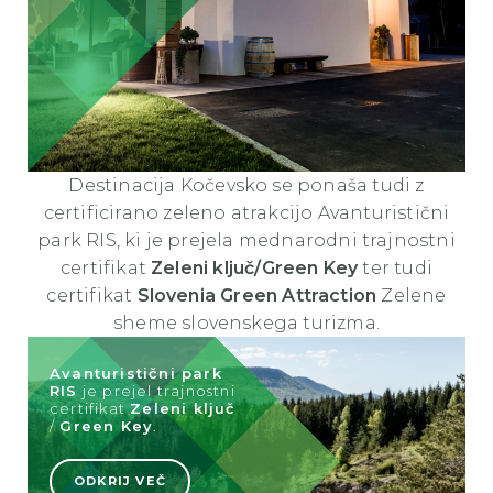
Destinacija Kočevsko se ponaša tudi z
certificirano zeleno atrakcijo
Avanturistični
park RIS
, ki je prejela mednarodni trajnostni
certifikat
Zeleni ključ/Green Key
ter tudi
certifikat
Slovenia Green Attraction
Zelene
sheme slovenskega turizma
.
Avanturistični park
RIS
je prejel trajnostni
certifikat
Zeleni ključ
/
Green Key
.
ODKRIJ VEČ