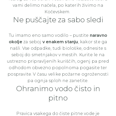
vami delimo načela, po katerih živimo na
Kočevskem.
Ne puščajte za sabo sledi
Tu imamo eno samo vodilo – pustite
naravno
okolje
za seboj
v enakem stanju
, kakor ste ga
našli. Vse odpadke, tudi biološke, odnesite s
seboj do smetnjakov v mestih. Kurite le na
ustrezno pripravljenih kuriščih, ogenj pa pred
odhodom obvezno popolnoma pogasite ter
pospravite. V času velike požarne ogroženosti
pa ognja sploh ne zanetite.
Ohranimo vodo čisto in
pitno
Pravica vsakega do čiste pitne vode je