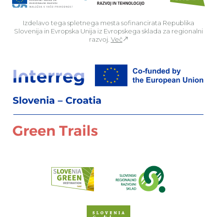
Izdelavo tega spletnega mesta sofinancirata Republika
Slovenija in Evropska Unija iz Evropskega sklada za regionalni
razvoj.
Več
Za
Preberi o pr
Spletno mesto Slove