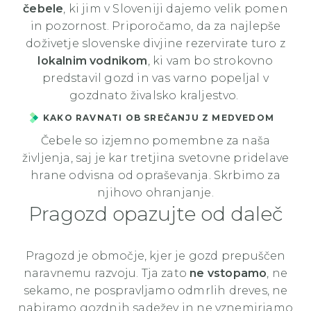
čebele
, ki jim v Sloveniji dajemo velik pomen
in pozornost. Priporočamo, da za najlepše
doživetje slovenske divjine rezervirate turo z
lokalnim vodnikom
, ki vam bo strokovno
predstavil gozd in vas varno popeljal v
gozdnato živalsko kraljestvo.
KAKO RAVNATI OB SREČANJU Z MEDVEDOM
Čebele so izjemno pomembne za naša
življenja, saj je kar tretjina svetovne pridelave
hrane odvisna od opraševanja. Skrbimo za
njihovo ohranjanje.
Pragozd opazujte od daleč
Pragozd je območje, kjer je gozd prepuščen
naravnemu razvoju. Tja zato
ne vstopamo
, ne
sekamo, ne pospravljamo odmrlih dreves, ne
nabiramo gozdnih sadežev in ne vznemirjamo