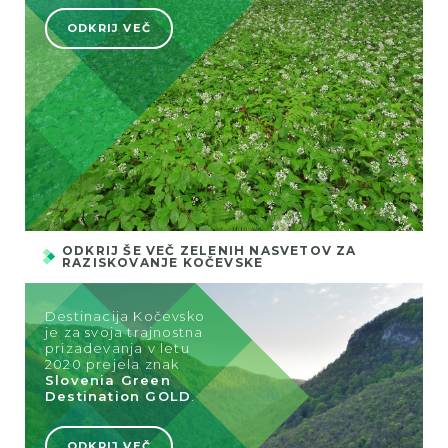
ODKRIJ VEČ
ODKRIJ ŠE VEČ ZELENIH NASVETOV ZA
RAZISKOVANJE KOČEVSKE
Destinacija Kočevsko
je za svoja trajnostna
prizadevanja v letu
2020 prejela znak
Slovenia Green
Destination GOLD
.
ODKRIJ VEČ