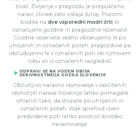
živali. Življenje v pragozdu je prepuščeno
naravi, človek zato ostaja zunaj. Pozorni
bodite na
dve vzporedni modri črti
, ki
označujete gozdne in pragozdne rezervate.
Gozdne rezervate vedno obiskujemo le po
uhojenih in označenih poteh, pragozdove pa
občudujemo le z označenih poti ob njihovem
robu ali iz označenih razgledišč.
ODPRAVI SE NA VODEN OBISK
SKRIVNOSTNEGA GOZDA SLOVENIJE
Občutljivo naravno ravnovesje v zaščitenih
območjih narave Slovenije lahko pomagate
ohraniti tako, da stopate po uhojenih in
označenih poteh. Vsak sprehod izven
predvidene poti lahko povzroči biotsko
neravnovesje.