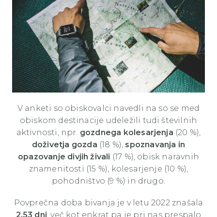
V anketi so obiskovalci navedli na so se med
obiskom destinacije udeležili tudi številnih
aktivnosti, npr.
gozdnega kolesarjenja
(20 %),
doživetja gozda
(18 %),
spoznavanja in
opazovanje divjih živali
(17 %), obisk naravnih
znamenitosti (15 %), kolesarjenje (10 %),
pohodništvo (9 %) in drugo.
Povprečna doba bivanja je v letu 2022 znašala
2,53 dni
, več kot enkrat pa je pri nas prespalo