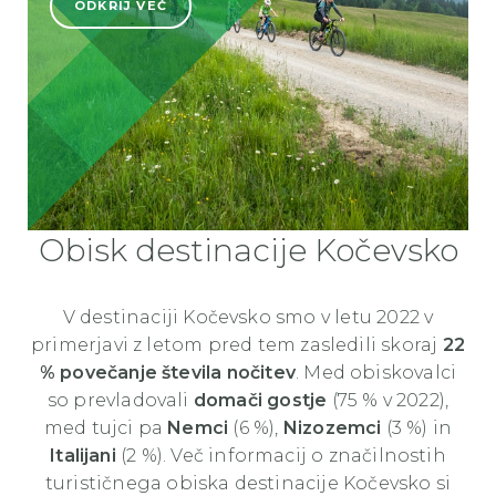
ODKRIJ VEČ
Obisk destinacije Kočevsko
V destinaciji Kočevsko smo v letu 2022 v
primerjavi z letom pred tem zasledili skoraj
22
% povečanje števila nočitev
. Med obiskovalci
so prevladovali
domači gostje
(75 % v 2022),
med tujci pa
Nemci
(6 %),
Nizozemci
(3 %) in
Italijani
(2 %). Več informacij o značilnostih
turističnega obiska destinacije Kočevsko si