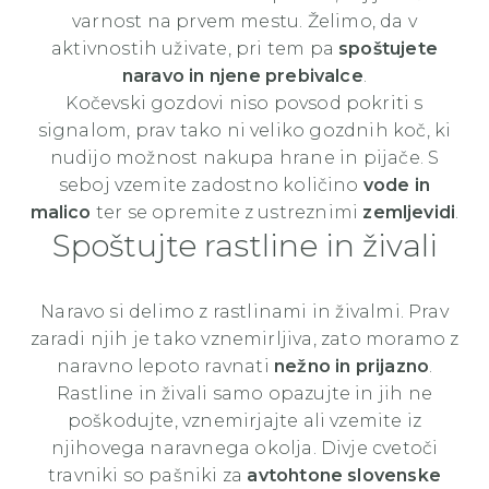
varnost na prvem mestu. Želimo, da v
aktivnostih uživate, pri tem pa
spoštujete
naravo in njene prebivalce
.
Kočevski gozdovi niso povsod pokriti s
signalom, prav tako ni veliko gozdnih koč, ki
nudijo možnost nakupa hrane in pijače. S
seboj vzemite zadostno količino
vode in
malico
ter se opremite z ustreznimi
zemljevidi
.
Spoštujte rastline in živali
Naravo si delimo z rastlinami in živalmi. Prav
zaradi njih je tako vznemirljiva, zato moramo z
naravno lepoto ravnati
nežno in prijazno
.
Rastline in živali samo opazujte in jih ne
poškodujte, vznemirjajte ali vzemite iz
njihovega naravnega okolja. Divje cvetoči
travniki so pašniki za
avtohtone slovenske