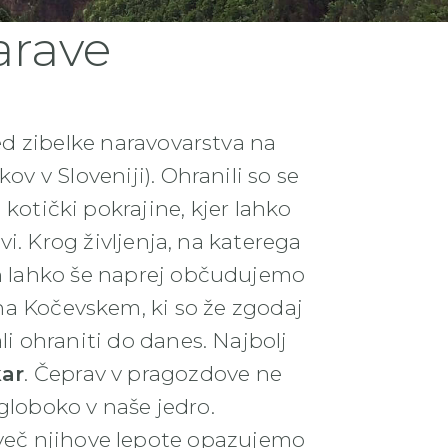
arave
d zibelke naravovarstva na
v v Sloveniji). Ohranili so se
 kotički pokrajine, kjer lahko
. Krog življenja, na katerega
h lahko še naprej občudujemo
na Kočevskem, ki so že zgodaj
 ohraniti do danes. Najbolj
kar
. Čeprav v pragozdove ne
globoko v naše jedro.
več njihove lepote opazujemo