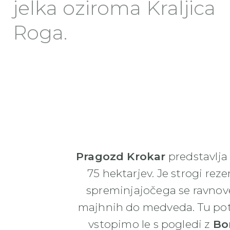
jelka oziroma Kraljica
Roga.
Pragozd Krokar
predstavlja
75 hektarjev. Je strogi rez
spreminjajočega se ravnove
majhnih do medveda. Tu pote
vstopimo le s pogledi z
Bo