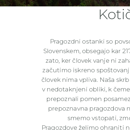
Koti
Pragozdni ostanki so povs
Slovenskem, obsegajo kar 217 
zato, ker človek vanje ni zah
začutimo iskreno spoštovanje
človek nima vpliva. Naša sk
v nedotaknjeni obliki, k čem
prepoznali pomen posamezni
prepoznavna pragozdova 
smemo vstopati, zmor
Pragozdove želimo ohraniti 