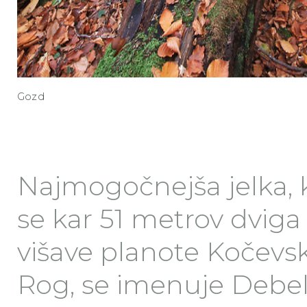
Gozd
Najmogočnejša jelka, 
se kar 51 metrov dviga
višave planote Kočevsk
Rog, se imenuje Debe