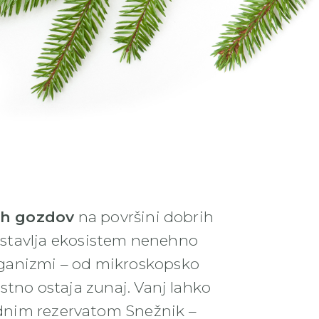
ih gozdov
na površini dobrih
stavlja ekosistem nenehno
organizmi – od mikroskopsko
tno ostaja zunaj. Vanj lahko
zdnim rezervatom Snežnik –