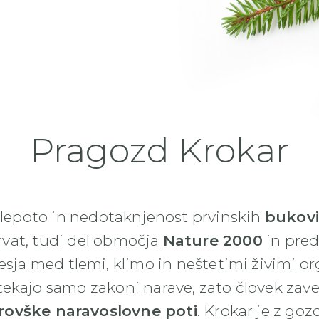
Pragozd Krokar
 lepoto in nedotaknjenost prvinskih
bukov
ervat, tudi del območja
Nature 2000
in pred
sja med tlemi, klimo in neštetimi živimi 
kajo samo zakoni narave, zato človek zaves
rovške naravoslovne poti
. Krokar je z go