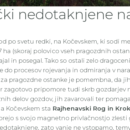
čki nedotaknjene n
od po svetu redki, na Kočevskem, ki sodi me
ha (skoraj polovico vseh pragozdnih ostanko
ajal in posegal. Tako so ostali zelo dragoceni
 do procesov rojevanja in odmiranja v naravi
rb za pragozdne ostanke je pomembna, da ji
er zagotovo pripomore tudi skrb gozdarjev 
h delov gozdov, jih zavarovali ter pomagali
na Kočevskem sta
Rajhenavski Rog in Kro
ejo s svojo magnetno privlačnostjo zlesti 
nedotaknjene, zato vanje ne vstopamo, tem