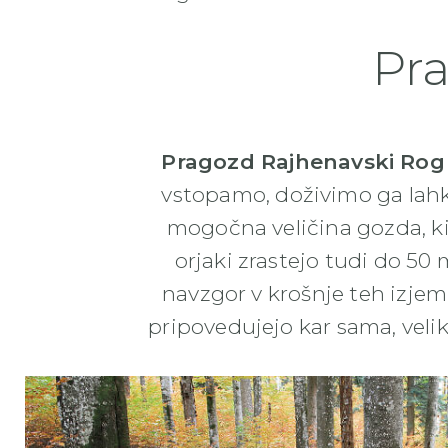
Pr
Pragozd Rajhenavski Rog
vstopamo, doživimo ga lah
mogočna veličina gozda, ki
orjaki zrastejo tudi do 50 
navzgor v krošnje teh izje
pripovedujejo kar sama, veli