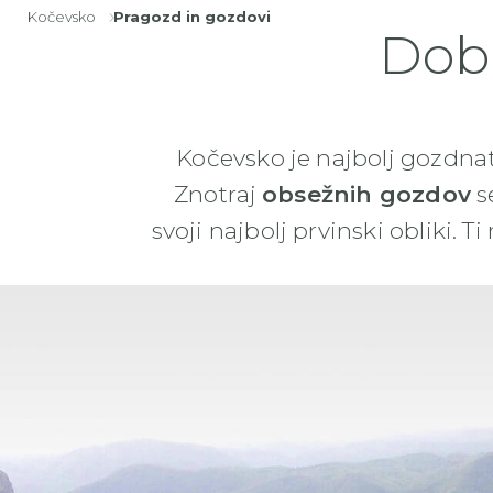
Kočevsko
Pragozd in gozdovi
Drobtinice
Dobr
Kočevsko je najbolj gozdnat
Znotraj
obsežnih gozdov
s
svoji najbolj prvinski obliki.