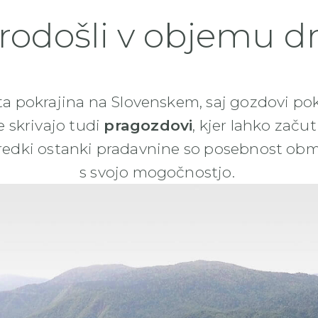
odošli v objemu d
a pokrajina na Slovenskem, saj gozdovi pokr
e skrivajo tudi
pragozdovi
, kjer lahko začut
 Ti redki ostanki pradavnine so posebnost o
s svojo mogočnostjo.