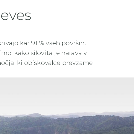
reves
ivajo kar 91 % vseh površin.
imo, kako silovita je narava v
bmočja, ki obiskovalce prevzame