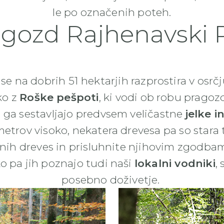
le po označenih poteh.
agozd Rajhenavski 
se na dobrih 51 hektarjih razprostira v osr
ko z
Roške pešpoti
, ki vodi ob robu pragoz
 ga sestavljajo predvsem veličastne
jelke i
metrov visoko, nekatera drevesa pa so stara 
mnih dreves in prisluhnite njihovim zgodba
ko pa jih poznajo tudi naši
lokalni vodniki
,
posebno doživetje.