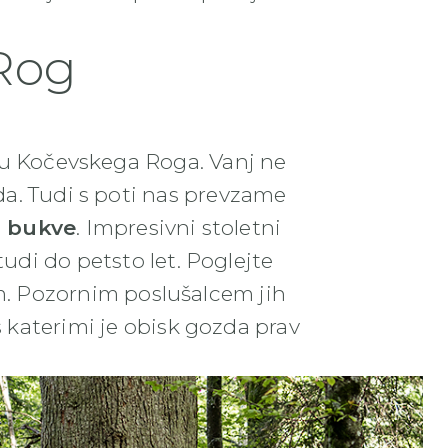
Rog
čju Kočevskega Roga. Vanj ne
da. Tudi s poti nas prevzame
n bukve
. Impresivni stoletni
tudi do petsto let. Poglejte
m. Pozornim poslušalcem jih
 s katerimi je obisk gozda prav