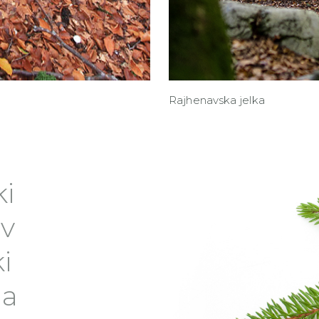
Rajhenavska jelka
ki
 v
i
la