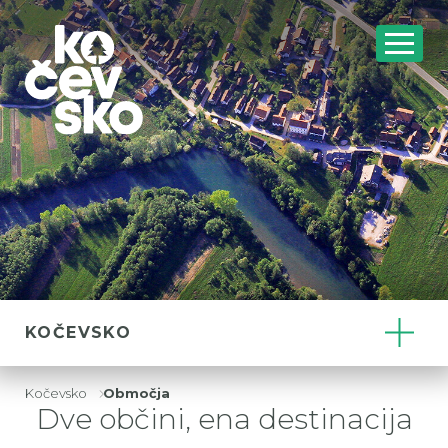
KOČEVSKO
Kočevsko
Območja
Drobtinice
Dve občini, ena destinacija