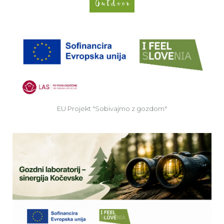
EU
EU Projekt "Sobivajmo z gozdom"
Ve