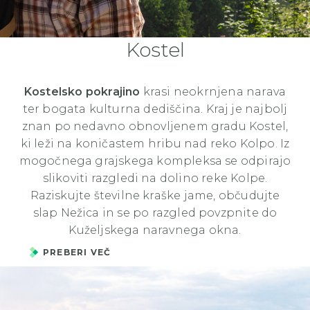
Kostel
Kostelsko pokrajino
krasi neokrnjena narava
ter bogata kulturna dediščina. Kraj je najbolj
znan po nedavno obnovljenem gradu Kostel,
ki leži na koničastem hribu nad reko Kolpo. Iz
mogočnega grajskega kompleksa se odpirajo
slikoviti razgledi na dolino reke Kolpe.
Raziskujte številne kraške jame, občudujte
slap Nežica in se po razgled povzpnite do
Kuželjskega naravnega okna.
PREBERI VEČ