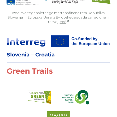
Izdelavo tega spletnega mesta sofinancirata Republika
Slovenija in Evropska Unija iz Evropskega sklada za regionalni
razvoj.
Več
Za
Preberi o pr
Spletno mesto Slove