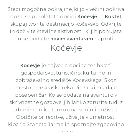
Sredi mogočne pokrajine, ki jo v večini pokriva
gozd, se prepletata občini
Kočevje
in
Kostel
,
skupaj tvorita destinacijo Kočevsko. Odkrijte
in doživite številne aktivnosti, ki jih ponujata
in se podajte
novim avanturam
naproti.
Kočevje
Kočevje
je največja občina ter hkrati
gospodarsko, turistično, kulturno in
izobraževalno središče Kočevskega. Skozi
mesto teče kraška reka Rinža, ki mu daje
poseben čar. Ko se podate na avanturo v
skrivnostne gozdove, jih lahko združite tudi z
urbanimi in kulturno obarvanimi doživetji.
Obiščite prireditve, uživajte v umetnosti
kiparja Staneta Jarma in spoznajte zgodovino
regije.