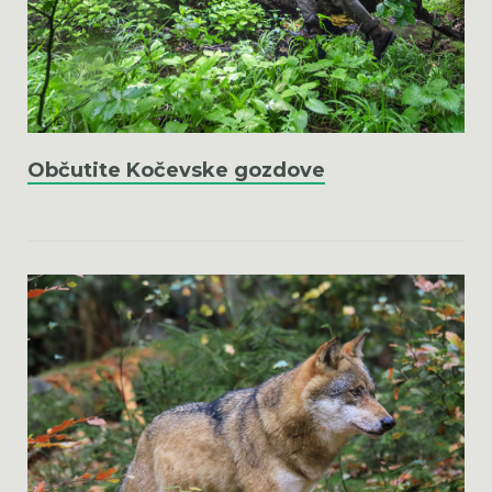
Občutite Kočevske gozdove