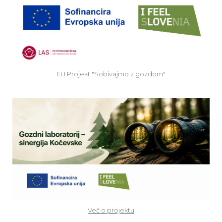
EU
EU Projekt "Sobivajmo z gozdom"
Ve
Več o projektu