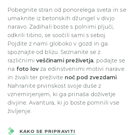
Pobegnite stran od ponorelega sveta in se
umaknite iz betonskih džungel v divjo
naravo. Zadihali boste s polnimi pljuči,
odkrili tišino, se soočili sami s seboj.
Pojdite z nami globoko v gozd in ga
spoznajte od blizu. Seznanite se z
različnimi
veščinami preživetja
, podajte se
na
foto lov
za edinstvenimi motivi narave
in živali ter preživite
noč pod zvezdami
.
Nahranite prvinskost svoje duše z
vznemirjenjem, ki ga prinaša doživetje
divjine. Avantura, ki jo boste pomnili vse
življenje.
KAKO SE PRIPRAVITI