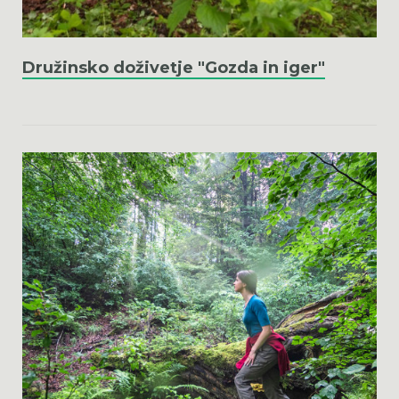
Družinsko doživetje "Gozda in iger"