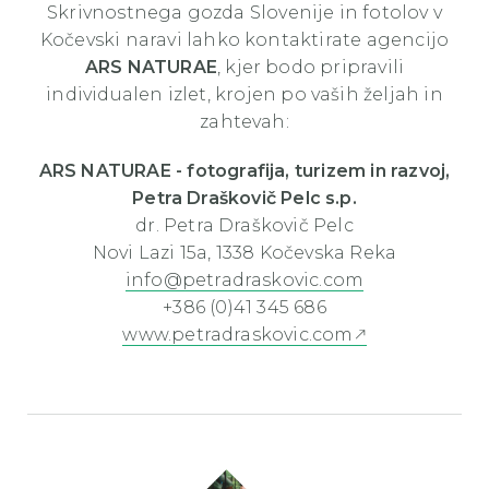
Skrivnostnega gozda Slovenije in fotolov v
Kočevski naravi lahko kontaktirate agencijo
ARS NATURAE
, kjer bodo pripravili
individualen izlet, krojen po vaših željah in
zahtevah:
ARS NATURAE - fotografija, turizem in razvoj,
Petra Draškovič Pelc s.p.
dr. Petra Draškovič Pelc
Novi Lazi 15a, 1338 Kočevska Reka
info@petradraskovic.com
+386 (0)41 345 686
www.petradraskovic.com