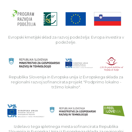
Evro
Evropski kmetijski sklad za razvoj podeželja: Evropa investira v
podeželje.
Rep
Republika Slovenija in Evropska unija iz Evropskega sklada za
regionalni razvoj sofinancirata projekt "Podprimo lokalno -
tržimo lokalno".
Izdelavo tega spletnega mesta sofinancirata Republika
Slovenija in Evropska Unija iz Evropskega sklada za regionalni