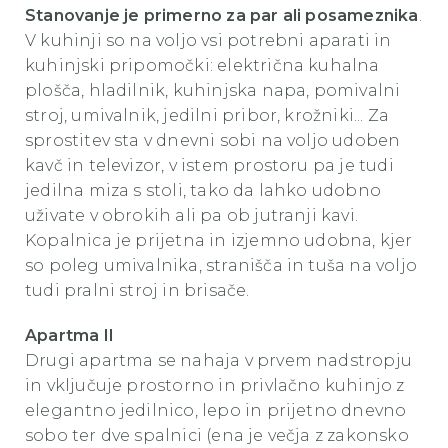
Stanovanje je primerno za par ali posameznika
.
V kuhinji so na voljo vsi potrebni aparati in
kuhinjski pripomočki: električna kuhalna
plošča, hladilnik, kuhinjska napa, pomivalni
stroj, umivalnik, jedilni pribor, krožniki... Za
sprostitev sta v dnevni sobi na voljo udoben
kavč in televizor, v istem prostoru pa je tudi
jedilna miza s stoli, tako da lahko udobno
uživate v obrokih ali pa ob jutranji kavi.
Kopalnica je prijetna in izjemno udobna, kjer
so poleg umivalnika, stranišča in tuša na voljo
tudi pralni stroj in brisače.
Apartma II
Drugi apartma se nahaja v prvem nadstropju
in vključuje prostorno in privlačno kuhinjo z
elegantno jedilnico, lepo in prijetno dnevno
sobo ter dve spalnici (ena je večja z zakonsko