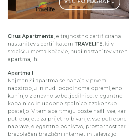
VEČ FOTOGRAFIJ
CIRUS apartments nastanitev Kocevje Travelife3
Cirus Apartments
je trajnostno certificirana
nastanitev s certifikatom
TRAVELIFE
, ki v
središču mesta Kočevje, nudi nastanitev v treh
apartmajih:
Apartma I
Najmanjši apartma se nahaja v prvem
nadstropju in nudi popolnoma opremljeno
kuhinjo z dnevno sobo, jedilnico, elegantno
kopalnico in udobno spalnico z zakonsko
posteljo. V tem apartmaju boste našli vse, kar
potrebujete za prijetno bivanje: vse potrebne
naprave, elegantno pohištvo, prostornost ter
brezplačen brezžični internet in televizijo.