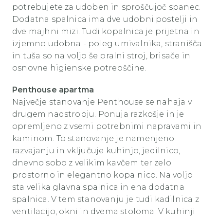
potrebujete za udoben in sproščujoč spanec.
Dodatna spalnica ima dve udobni postelji in
dve majhni mizi. Tudi kopalnica je prijetna in
izjemno udobna - poleg umivalnika, stranišča
in tuša so na voljo še pralni stroj, brisače in
osnovne higienske potrebščine.
Penthouse apartma
Največje stanovanje Penthouse se nahaja v
drugem nadstropju. Ponuja razkošje in je
opremljeno z vsemi potrebnimi napravami in
kaminom. To stanovanje je namenjeno
razvajanju in vključuje kuhinjo, jedilnico,
dnevno sobo z velikim kavčem ter zelo
prostorno in elegantno kopalnico. Na voljo
sta velika glavna spalnica in ena dodatna
spalnica. V tem stanovanju je tudi kadilnica z
ventilacijo, okni in dvema stoloma. V kuhinji