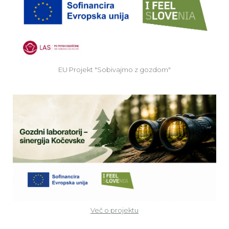
EU Projekt "Sobivajmo z gozdom"
Ve
Več o projektu