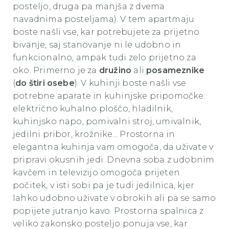
posteljo, druga pa manjša z dvema
navadnima posteljama). V tem apartmaju
boste našli vse, kar potrebujete za prijetno
bivanje, saj stanovanje ni le udobno in
funkcionalno, ampak tudi zelo prijetno za
oko. Primerno je za
družino
ali
posameznike
(
do štiri osebe
). V kuhinji boste našli vse
potrebne aparate in kuhinjske pripomočke:
električno kuhalno ploščo, hladilnik,
kuhinjsko napo, pomivalni stroj, umivalnik,
jedilni pribor, krožnike... Prostorna in
elegantna kuhinja vam omogoča, da uživate v
pripravi okusnih jedi. Dnevna soba z udobnim
kavčem in televizijo omogoča prijeten
počitek, v isti sobi pa je tudi jedilnica, kjer
lahko udobno uživate v obrokih ali pa se samo
popijete jutranjo kavo. Prostorna spalnica z
veliko zakonsko posteljo ponuja vse, kar