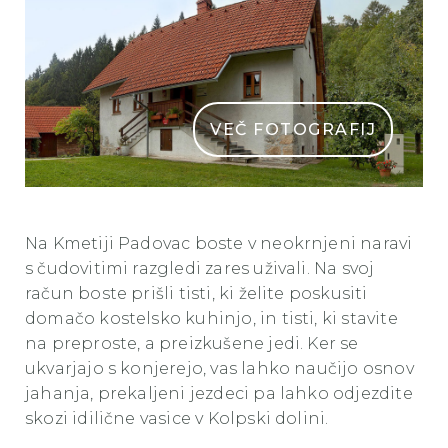
VEČ FOTOGRAFIJ
izletniska kmetija padovac header
Na Kmetiji Padovac boste v neokrnjeni naravi
s čudovitimi razgledi zares uživali. Na svoj
račun boste prišli tisti, ki želite poskusiti
domačo kostelsko kuhinjo, in tisti, ki stavite
na preproste, a preizkušene jedi. Ker se
ukvarjajo s konjerejo, vas lahko naučijo osnov
jahanja, prekaljeni jezdeci pa lahko odjezdite
skozi idilične vasice v Kolpski dolini.