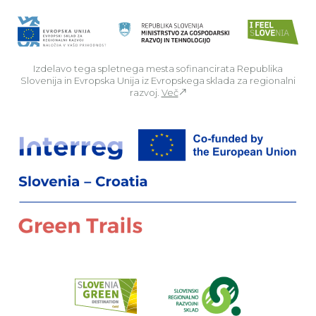
Izdelavo tega spletnega mesta sofinancirata Republika
Slovenija in Evropska Unija iz Evropskega sklada za regionalni
razvoj.
Več
Za
Preberi o pr