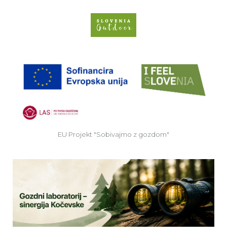
Spletno mesto Slove
EU
EU Projekt "Sobivajmo z gozdom"
Ve