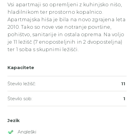
Vsi apartmaji so opremljeni z kuhinjsko nišo,
hladilnikom ter prostorno kopalnico.
Apartmajska hiša je bila na novo zgrajena leta
2010. Tako so nove vse notranje površine,
pohištvo, sanitarije in ostala oprema. Na voljo
je 11 ležišč (7 enoposteljnih in 2 dvoposteljna)
ter 1 soba s skupnimi ležišči.
Kapacitete
Število ležišč:
11
Število sob:
1
Jezik
Angleški