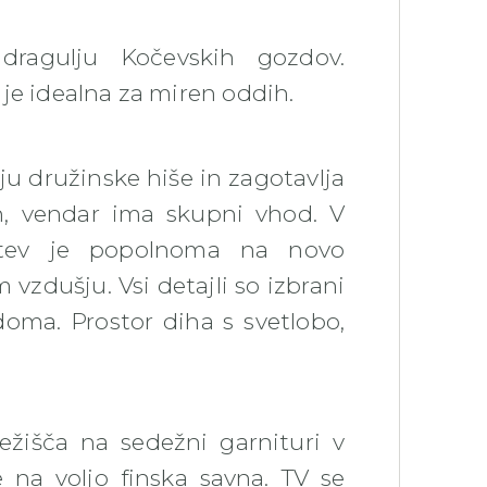
 dragulju Kočevskih gozdov.
je idealna za miren oddih.
u družinske hiše in zagotavlja
n, vendar ima skupni vhod. V
anitev je popolnoma na novo
zdušju. Vsi detajli so izbrani
doma. Prostor diha s svetlobo,
ežišča na sedežni garnituri v
 na voljo finska savna. TV se