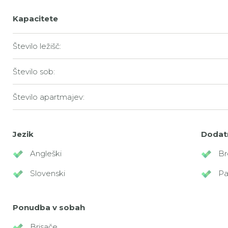
Kapacitete
Število ležišč:
Število sob:
Število apartmajev:
Jezik
Dodat
Angleški
Br
Slovenski
Pa
Ponudba v sobah
Brisače