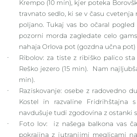
Krempo (10 min), kjer poteka Borovš
travnato sedlo, ki se v času cvetenja
poljano. Tukaj vas bo očaral pogled
pozorni morda zagledate celo gamsa
nahaja Orlova pot (gozdna učna pot)
Ribolov
:
za tiste z ribiško palico sta 
Reško jezero (15 min).
Nam najljubša
min).
Raziskovanje
: osebe z radovedno d
Kostel in razvaline Fridrihštajna 
navdušuje tudi zgodovina z ostanki s
Foto lov
:
iz našega balkona vas ča
pokrajina z jutranjimi meglicami nad