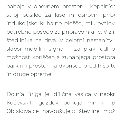
nahaja v dnevnem prostoru. Kopalnica
stroj, sušilec za lase in osnovni pri
indukcijsko kuhalno ploščo, mikrovalov
potrebno posodo za pripravo hrane. V 
štedilnika na drva. V celotni nastanitvi 
slabši mobilni signal – za pravi odkl
možnost koriščenja zunanjega prostora 
parkirni prostor na dvorišču pred hišo t
in druge opreme.
Dolnja Briga je idilična vasica v neok
Kočevskih gozdov ponuja mir in pr
Obiskovalce navdušujejo številne možn