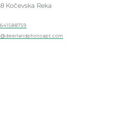
38 Kočevska Reka
641588759
o@deerlandphotoapt.com