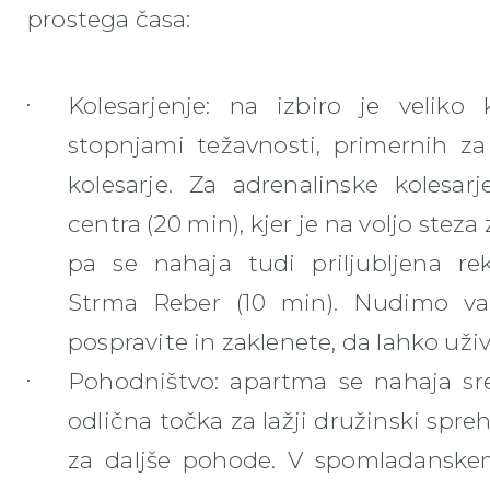
prostega časa:
Kolesarjenje: na izbiro je veliko 
stopnjami težavnosti, primernih za 
kolesarje. Za adrenalinske kolesar
centra (20 min), kjer je na voljo steza 
pa se nahaja tudi priljubljena rek
Strma Reber (10 min). Nudimo vam
pospravite in zaklenete, da lahko uživ
Pohodništvo: apartma se nahaja sred
odlična točka za lažji družinski spre
za daljše pohode. V spomladansk