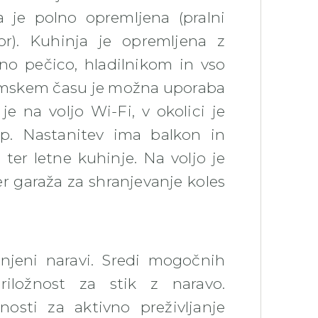
 je polno opremljena (pralni
bor). Kuhinja je opremljena z
no pečico, hladilnikom in vso
zimskem času je možna uporaba
je na voljo Wi-Fi, v okolici je
op. Nastanitev ima balkon in
ter letne kuhinje. Na voljo je
er garaža za shranjevanje koles
rnjeni naravi. Sredi mogočnih
iložnost za stik z naravo.
osti za aktivno preživljanje