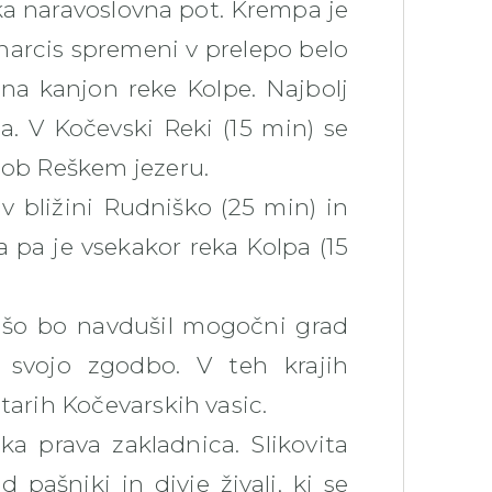
ka naravoslovna pot. Krempa je
 narcis spremeni v prelepo belo
 na kanjon reke Kolpe. Najbolj
. V Kočevski Reki (15 min) se
 ob Reškem jezeru.
v bližini
Rudniško (25 min) in
 pa je vsekakor reka Kolpa (15
ušo bo navdušil mogočni grad
s svojo zgodbo. V teh krajih
tarih Kočevarskih vasic.
ka prava zakladnica. Slikovita
 pašniki in divje živali, ki se