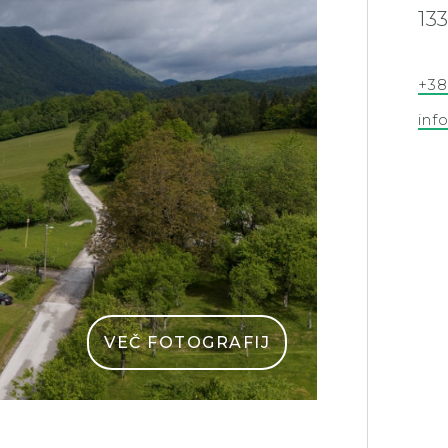
13
+38
inf
VEČ FOTOGRAFIJ