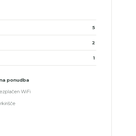
5
2
1
na ponudba
ezplačen WiFi
rkirišče