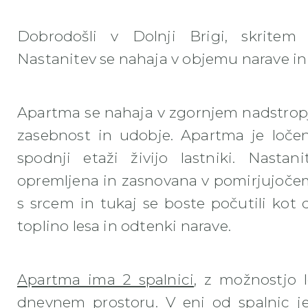
Dobrodošli v Dolnji Brigi, skritem
Nastanitev se nahaja v objemu narave in 
Apartma se nahaja v zgornjem nadstropj
zasebnost in udobje. Apartma je loče
spodnji etaži živijo lastniki. Nast
opremljena in zasnovana v pomirjujočem v
s srcem in tukaj se boste počutili kot 
toplino lesa in odtenki narave.
Apartma ima 2 spalnici
, z možnostjo l
dnevnem prostoru. V eni od spalnic je