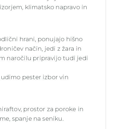
vizorjem, klimatsko napravo in
odlični hrani, ponujajo hišno
roničev način, jedi z žara in
naročilu pripravijo tudi jedi
nudimo pester izbor vin
raftov, prostor za poroke in
ome, spanje na seniku.