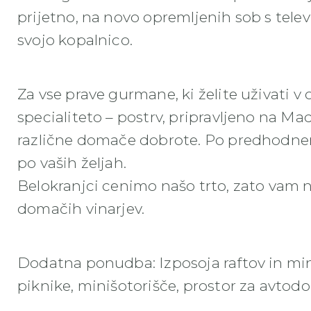
prijetno, na novo opremljenih sob s tele
svojo kopalnico.
Za vse prave gurmane, ki želite uživati v 
specialiteto – postrv, pripravljeno na Mad
različne domače dobrote. Po predhodnem 
po vaših željah.
Belokranjci cenimo našo trto, zato vam 
domačih vinarjev.
Dodatna ponudba: Izposoja raftov in mini
piknike, minišotorišče, prostor za avtod