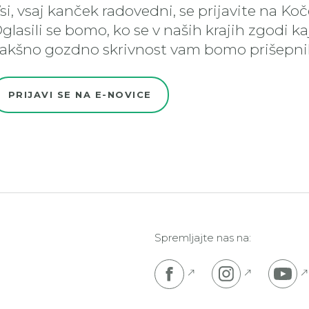
si, vsaj kanček radovedni, se prijavite na Ko
glasili se bomo, ko se v naših krajih zgodi k
akšno gozdno skrivnost vam bomo prišepnil
PRIJAVI SE NA E-NOVICE
Spremljajte nas na:
Pojdi na Facebook s
Pojdi na I
P