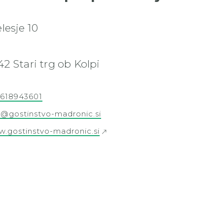
lesje 10
42 Stari trg ob Kolpi
618943601
o@gostinstvo-madronic.si
.gostinstvo-madronic.si