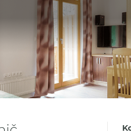
nič
K