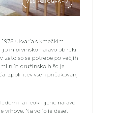
VEČ FOTOGRAFIJ
a 1978 ukvarja s kmečkim
jo in prvinsko naravo ob reki
v, zato so se potrebe po večjih
 mlin in družinsko hišo je
ča izpolnitev vseh pričakovanj
gledom na neokrnjeno naravo,
 vrhove. Na voljo je deset