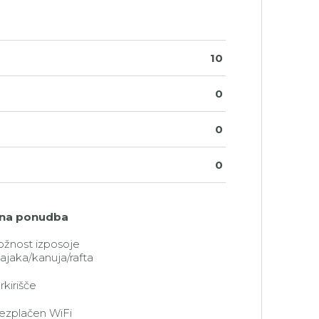
10
0
0
0
na ponudba
žnost izposoje
ajaka/kanuja/rafta
rkirišče
ezplačen WiFi