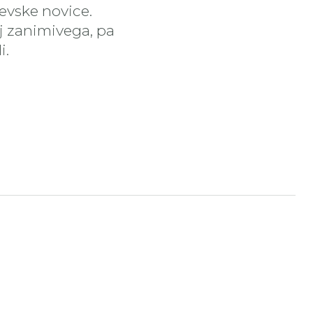
čevske novice.
aj zanimivega, pa
i.
tran
nstagram stran
ojdi na YouTube stran