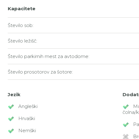
Kapacitete
Število sob:
Število ležišč:
Število parkirnih mest za avtodome:
Število prosotorov za šotore:
Jezik
Dodat
Angleški
Mo
čolna/k
Hrvaški
Pa
Nemški
Br