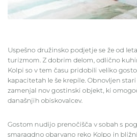
Madronic 1 min min
Uspešno družinsko podjetje se že od let
turizmom. Z dobrim delom, odlično kuhin
Kolpi so v tem času pridobili veliko gosto
kapacitetah le še krepile. Obnovljen stari
zamenjal nov gostinski objekt, ki omogo
današnjih obiskovalcev.
Gostom nudijo prenočišča v sobah s po
smaragdno obarvano reko Kolpo in bližnje