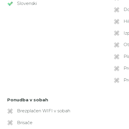
Slovenski
Do
Hi
Iz
Ot
Pl
Pr
Pr
Ponudba v sobah
Brezplačen WIFI v sobah
Brisače