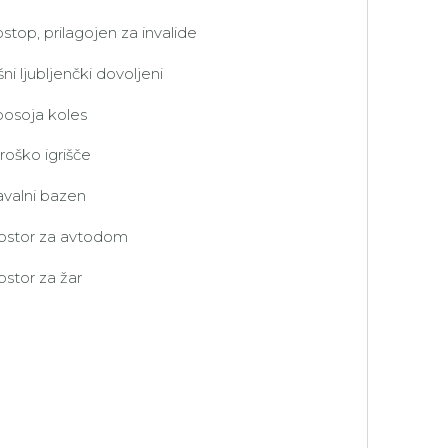
stop, prilagojen za invalide
šni ljubljenčki dovoljeni
posoja koles
roško igrišče
avalni bazen
ostor za avtodom
ostor za žar