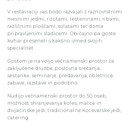
V restavraciji vas bodo razvajali z raznovrstnimi
mesnimi jedmi, rižotami, testeninami, ribami,
različnimi ploščami, solatami ter doma
pripravljenimi sladicami. Običajno pa goste
kuhar preseneti s kakšno izmed svojih
specialitet.
Gostom je na voljo večnamenski prostor za
zaključene družbe, poslovna srečanja,
sestanke, seminarje, predavanja, obletnice,
zabave, razstave in podobno.
Nudijo večnamenski prostor do 50 oseb,
možnost shranjevanja koles, malice in
divjačinske jedi, tradicionalne Kočevarske jedi,
catering.