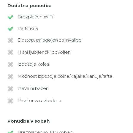
Dodatna ponudba
Brezplačen WiFi
Parkirišče
Dostop, prilagojen za invalide
Hišni ljubljenčki dovoljeni
Izposoja koles
Možnost izposoje čolna/kajaka/kanuja/rafta
Plavalni bazen
Prostor za avtodom
Ponudba v sobah
Brezplačen WIFI v sobah