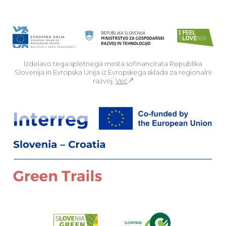
Izdelavo tega spletnega mesta sofinancirata Republika
Slovenija in Evropska Unija iz Evropskega sklada za regionalni
razvoj.
Več
Za
Preberi o pr