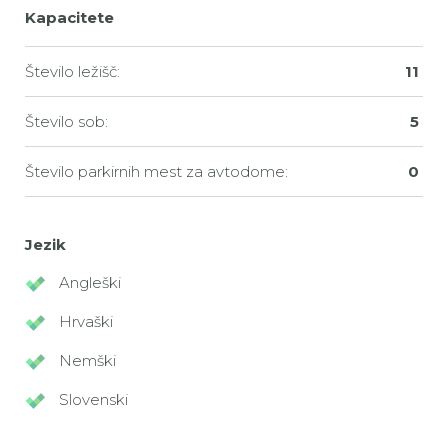
Kapacitete
Število ležišč:
11
Število sob:
5
Število parkirnih mest za avtodome:
0
Jezik
Angleški
Hrvaški
Nemški
Slovenski