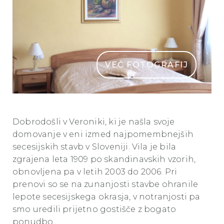
VEČ FOTOGRAFIJ
veronika2
Dobrodošli v Veroniki, ki je našla svoje
domovanje v eni izmed najpomembnejših
secesijskih stavb v Sloveniji. Vila je bila
zgrajena leta 1909 po skandinavskih vzorih,
obnovljena pa v letih 2003 do 2006. Pri
prenovi so se na zunanjosti stavbe ohranile
lepote secesijskega okrasja, v notranjosti pa
smo uredili prijetno gostišče z bogato
ponudbo.