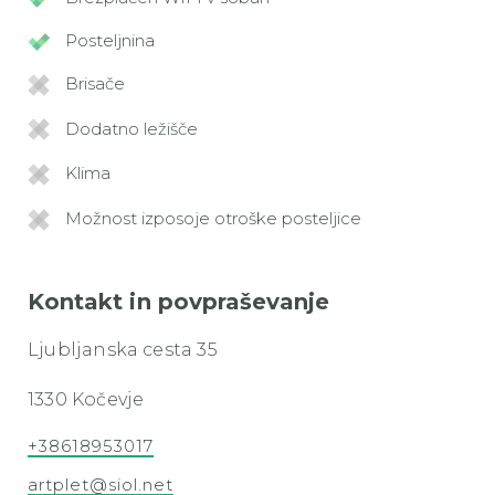
Posteljnina
Brisače
Dodatno ležišče
Klima
Možnost izposoje otroške posteljice
Kontakt in povpraševanje
Ljubljanska cesta 35
1330 Kočevje
+38618953017
artplet@siol.net