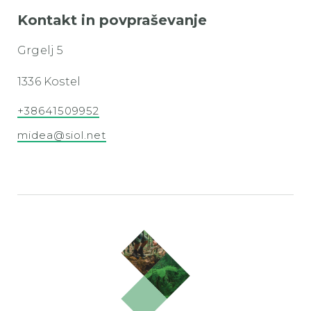
Kontakt in povpraševanje
Grgelj 5
1336 Kostel
+38641509952
midea@siol.net