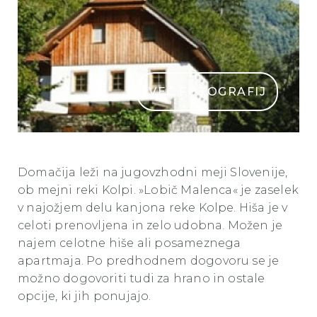
VEČ FOTOGRAFIJ
domacija lobic malenca thumbnail
Domačija leži na jugovzhodni meji Slovenije,
ob mejni reki Kolpi. »Lobič Malenca« je zaselek
v najožjem delu kanjona reke Kolpe. Hiša je v
celoti prenovljena in zelo udobna. Možen je
najem celotne hiše ali posameznega
apartmaja. Po predhodnem dogovoru se je
možno dogovoriti tudi za hrano in ostale
opcije, ki jih ponujajo.