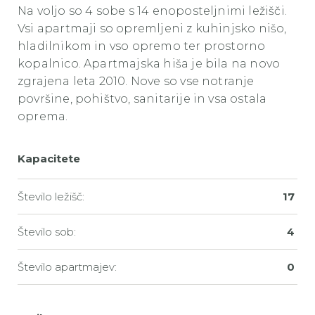
Na voljo so 4 sobe s 14 enoposteljnimi ležišči.
Vsi apartmaji so opremljeni z kuhinjsko nišo,
hladilnikom in vso opremo ter prostorno
kopalnico. Apartmajska hiša je bila na novo
zgrajena leta 2010. Nove so vse notranje
površine, pohištvo, sanitarije in vsa ostala
oprema.
Kapacitete
Število ležišč:
17
Število sob:
4
Število apartmajev:
0