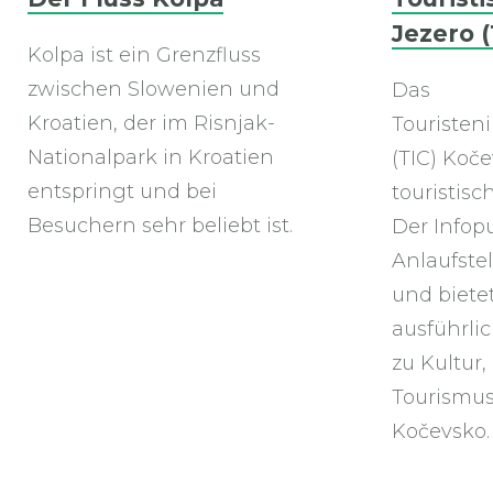
Jezero (
Kolpa ist ein Grenzfluss
zwischen Slowenien und
Das
Kroatien, der im Risnjak-
Touristen
Nationalpark in Kroatien
(TIC) Koče
entspringt und bei
touristis
Besuchern sehr beliebt ist.
Der Infopu
Anlaufstel
und biete
ausführli
zu Kultur,
Tourismus
Kočevsko.