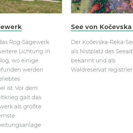
gewerk
See von Kočevska
 das Rog-Sägewerk
Der Kočevska-Reka-See
weitere Lichtung in
als Nistplatz des Seead
Rog, wo einige
bekannt und als
efunden werden
Waldreservat registriert
eliebtes
el ist. Vor dem
ltkrieg galt das
erk als größte
rnste
beitungsanlage