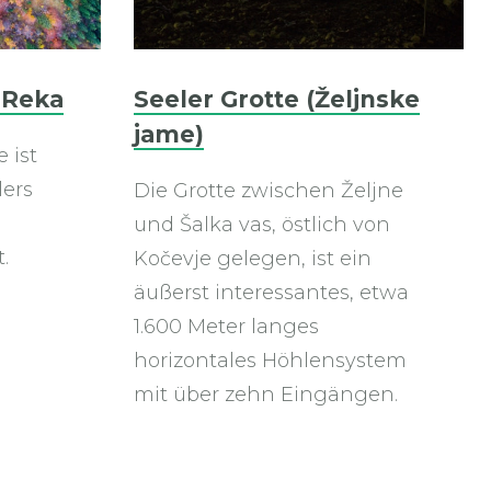
 Reka
Seeler Grotte (Željnske
jame)
 ist
lers
Die Grotte zwischen Željne
und Šalka vas, östlich von
.
Kočevje gelegen, ist ein
äußerst interessantes, etwa
1.600 Meter langes
horizontales Höhlensystem
mit über zehn Eingängen.