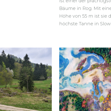
.
ist einer der prächtigs
Bäume in Rog. Mit ein
Höhe von 55 m ist sie d
höchste Tanne in Slow