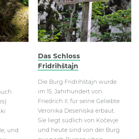
Das Schloss
Fridrihštajn
Die Burg Fridrihštajn wurde
im 15. Jahrhundert von
auch
Friedrich II. für seine Geliebte
es)
Veronika Deseniska erbaut.
ki
Sie liegt südlich von Kočevje
und heute sind von der Burg
e, und