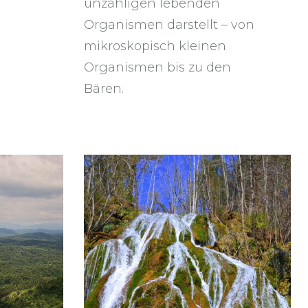
unzähligen lebenden
Organismen darstellt – von
mikroskopisch kleinen
Organismen bis zu den
Bären.