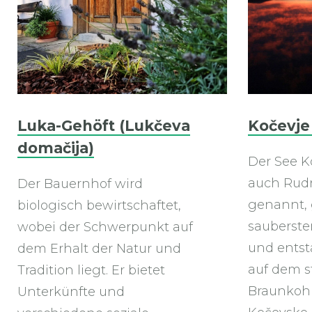
Luka-Gehöft (Lukčeva
Kočevje
domačija)
Der See K
auch Rudn
Der Bauernhof wird
genannt, g
biologisch bewirtschaftet,
sauberste
wobei der Schwerpunkt auf
und entst
dem Erhalt der Natur und
auf dem s
Tradition liegt. Er bietet
Braunkoh
Unterkünfte und