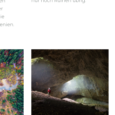
nur noch Ruinen übrig.
ten
er
ie
enien.