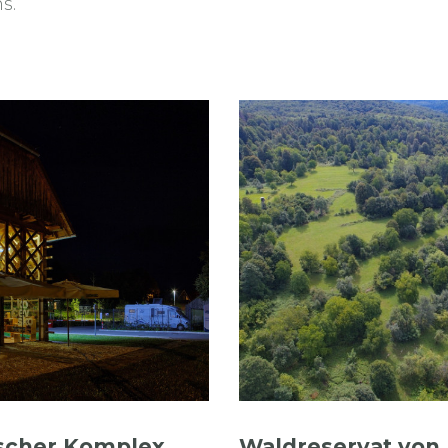
s.
ischer Komplex
Waldreservat von