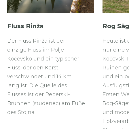
Fluss Rinža
Rog Sä
Der Fluss Rinža ist der
Heute ist
einzige Fluss im Polje
nur eine 
Kočevsko und ein typischer
Kočevski 
Fluss, der den Karst
Ruinen g
verschwindet und 14 km
und ein b
lang ist. Die Quelle des
Ausflugszi
Flusses ist der Reberski-
Ersten We
Brunnen (studenec) am Fuße
Rog-Sägew
des Stojna.
und mode
Holzverar