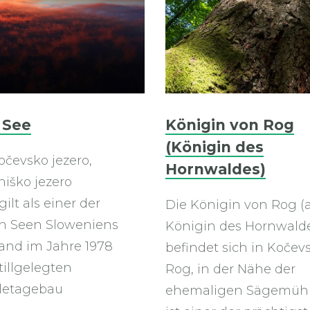
 See
Königin von Rog
(Königin des
očevsko jezero,
Hornwaldes)
iško jezero
ilt als einer der
Die Königin von Rog (
n Seen Sloweniens
Königin des Hornwald
and im Jahre 1978
befindet sich in Kočevs
tillgelegten
Rog, in der Nähe der
letagebau
ehemaligen Sägemühl