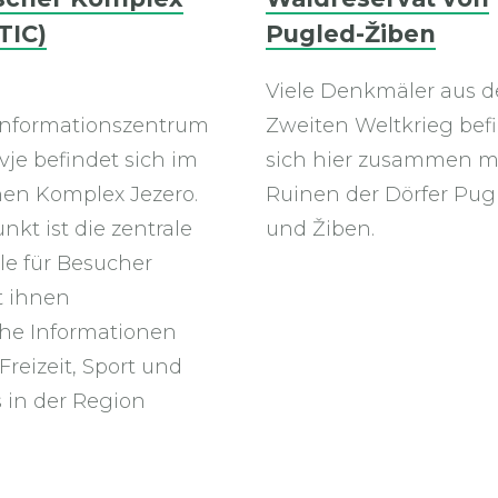
TIC)
Pugled-Žiben
Viele Denkmäler aus 
informationszentrum
Zweiten Weltkrieg bef
vje befindet sich im
sich hier zusammen m
chen Komplex Jezero.
Ruinen der Dörfer Pug
nkt ist die zentrale
und Žiben.
le für Besucher
t ihnen
che Informationen
 Freizeit, Sport und
 in der Region