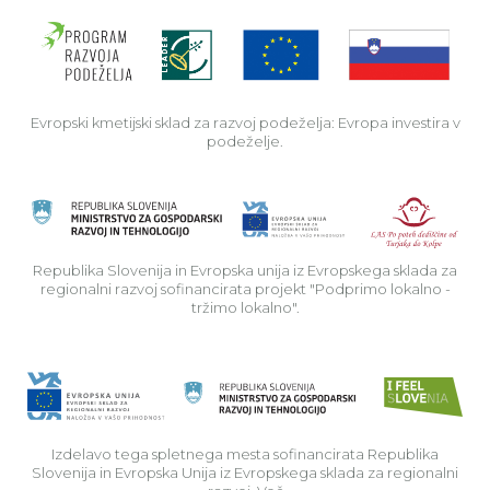
Evro
Evropski kmetijski sklad za razvoj podeželja: Evropa investira v
podeželje.
Rep
Republika Slovenija in Evropska unija iz Evropskega sklada za
regionalni razvoj sofinancirata projekt "Podprimo lokalno -
tržimo lokalno".
Izdelavo tega spletnega mesta sofinancirata Republika
Slovenija in Evropska Unija iz Evropskega sklada za regionalni