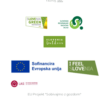
razvoj.
Več
Read about p
Slovenia Outdoor we
EU
EU Projekt "Sobivajmo z gozdom"