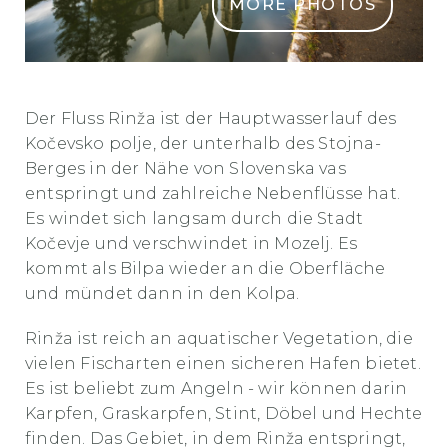
MORE PHOTOS
Reka Rinža v mestu Kočevje
Der Fluss Rinža ist der Hauptwasserlauf des
Kočevsko polje, der unterhalb des Stojna-
Berges in der Nähe von Slovenska vas
entspringt und zahlreiche Nebenflüsse hat.
Es windet sich langsam durch die Stadt
Kočevje und verschwindet in Mozelj. Es
kommt als Bilpa wieder an die Oberfläche
und mündet dann in den Kolpa.
Rinža ist reich an aquatischer Vegetation, die
vielen Fischarten einen sicheren Hafen bietet.
Es ist beliebt zum Angeln - wir können darin
Karpfen, Graskarpfen, Stint, Döbel und Hechte
finden. Das Gebiet, in dem Rinža entspringt,