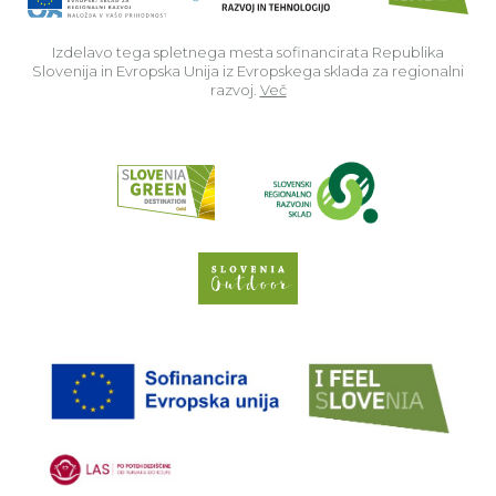
Izdelavo tega spletnega mesta sofinancirata Republika
Slovenija in Evropska Unija iz Evropskega sklada za regionalni
razvoj.
Več
Read about p
Slovenia Outdoor we
EU