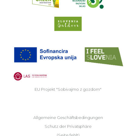
Slovenia Outdoor we
EU
EU Projekt "Sobivajmo z gozdom"
Allgemeine Geschäftsbedingungen
Schutz der Privatsphäre
(Seite fehlt)