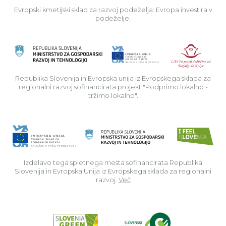
Evropski kmetijski sklad za razvoj podeželja: Evropa investira v
podeželje.
Rep
Republika Slovenija in Evropska unija iz Evropskega sklada za
regionalni razvoj sofinancirata projekt "Podprimo lokalno -
tržimo lokalno".
Izdelavo tega spletnega mesta sofinancirata Republika
Slovenija in Evropska Unija iz Evropskega sklada za regionalni
razvoj.
Več
Read about p