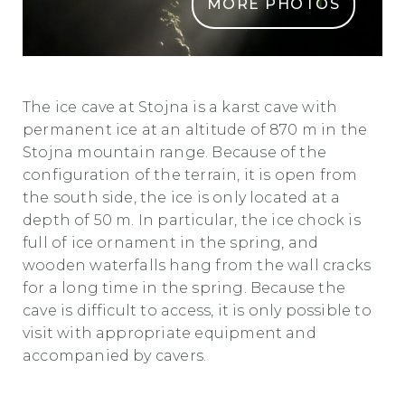
MORE PHOTOS
LEDENA JAMA NA STOJNI2
The ice cave at Stojna is a karst cave with
permanent ice at an altitude of 870 m in the
Stojna mountain range. Because of the
configuration of the terrain, it is open from
the south side, the ice is only located at a
depth of 50 m. In particular, the ice chock is
full of ice ornament in the spring, and
wooden waterfalls hang from the wall cracks
for a long time in the spring. Because the
cave is difficult to access, it is only possible to
visit with appropriate equipment and
accompanied by cavers.