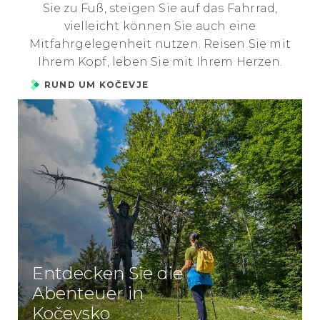
Sie zu Fuß, steigen Sie auf das Fahrrad,
vielleicht können Sie auch eine
Mitfahrgelegenheit nutzen. Reisen Sie mit
Ihrem Kopf, leben Sie mit Ihrem Herzen.
RUND UM KOČEVJE
Entdecken Sie die
Abenteuer in
Kočevsko