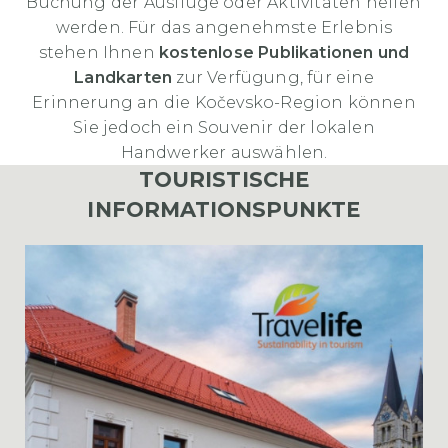
Buchung der Ausflüge oder Aktivitäten helfen
werden. Für das angenehmste Erlebnis
stehen Ihnen
kostenlose Publikationen und
Landkarten
zur Verfügung, für eine
Erinnerung an die Kočevsko-Region können
Sie jedoch ein Souvenir der lokalen
Handwerker auswählen.
TOURISTISCHE
INFORMATIONSPUNKTE