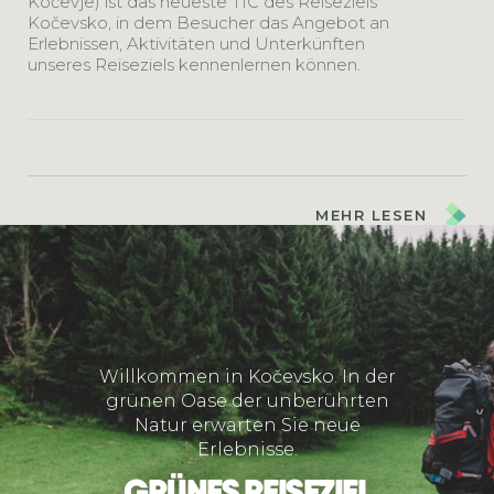
Kočevje) ist das neueste TIC des Reiseziels
Kočevsko, in dem Besucher das Angebot an
Erlebnissen, Aktivitäten und Unterkünften
unseres Reiseziels kennenlernen können.
MEHR LESEN
Willkommen in Kočevsko. In der
grünen Oase der unberührten
Natur erwarten Sie neue
Erlebnisse.
GRÜNES REISEZIEL