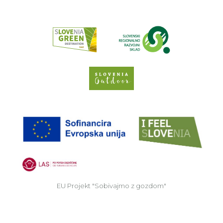
Read about p
Slovenia Outdoor we
EU
EU Projekt "Sobivajmo z gozdom"