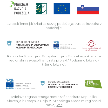
Evro
Evropski kmetijski sklad za razvoj podeželja: Evropa investira v
podeželje.
Rep
Republika Slovenija in Evropska unija iz Evropskega sklada za
regionalni razvoj sofinancirata projekt "Podprimo lokalno -
tržimo lokalno".
Izdelavo tega spletnega mesta sofinancirata Republika
Slovenija in Evropska Unija iz Evropskega sklada za regionalni
razvoj.
Več