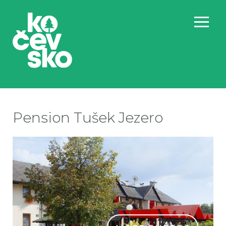
Pension Tušek Jezero
tu
tu
tu
tu
tu