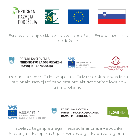
Evro
Evropski kmetijski sklad za razvoj podeželja: Evropa investira v
podeželje.
Rep
Republika Slovenija in Evropska unija iz Evropskega sklada za
regionalni razvoj sofinancirata projekt "Podprimo lokalno -
tržimo lokalno".
Izdelavo tega spletnega mesta sofinancirata Republika
Slovenija in Evropska Unija iz Evropskega sklada za regionalni