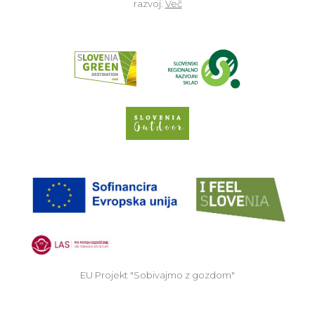
razvoj.
Več
Read about p
Slovenia Outdoor we
EU
EU Projekt "Sobivajmo z gozdom"