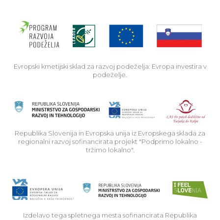
Evro
Evropski kmetijski sklad za razvoj podeželja: Evropa investira v
podeželje.
Rep
Republika Slovenija in Evropska unija iz Evropskega sklada za
regionalni razvoj sofinancirata projekt "Podprimo lokalno -
tržimo lokalno".
Izdelavo tega spletnega mesta sofinancirata Republika