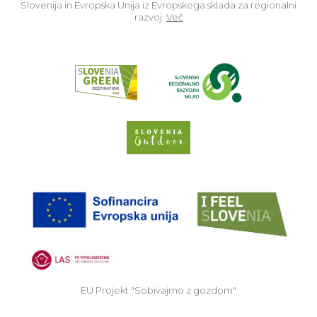
Slovenija in Evropska Unija iz Evropskega sklada za regionalni
razvoj.
Več
Read about p
Slovenia Outdoor we
EU
EU Projekt "Sobivajmo z gozdom"