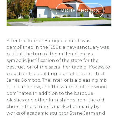
MORE PHOTOS
CERKEV SV. JANEZA KRSTNIKA Kocevska Reka
After the former Baroque church was
demolished in the 1950s, a new sanctuary was
built at the turn of the millennium as a
symbolic justification of the state for the
destruction of the sacral heritage of Kočevsko
based on the building plan of the architect
Janez Gomboc. The interior is a pleasing mix
of old and new, and the warmth of the wood
dominates. In addition to the baroque
plastics and other furnishings from the old
church, the shrine is marked primarily by
works of academic sculptor Stane Jarm and