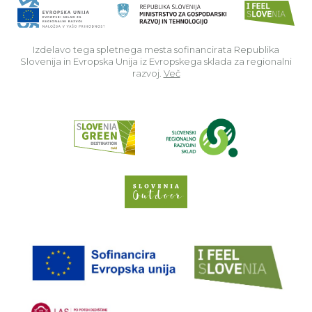
Izdelavo tega spletnega mesta sofinancirata Republika
Slovenija in Evropska Unija iz Evropskega sklada za regionalni
razvoj.
Več
Read about p
Slovenia Outdoor we
EU