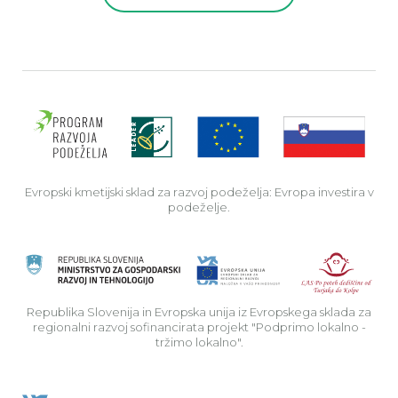
Evro
Evropski kmetijski sklad za razvoj podeželja: Evropa investira v
podeželje.
Rep
Republika Slovenija in Evropska unija iz Evropskega sklada za
regionalni razvoj sofinancirata projekt "Podprimo lokalno -
tržimo lokalno".