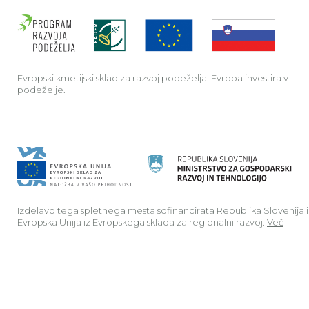
Evrop
Evropski kmetijski sklad za razvoj podeželja: Evropa investira v
podeželje.
Izdelavo tega spletnega mesta sofinancirata Republika Slovenija 
Evropska Unija iz Evropskega sklada za regionalni razvoj.
Več