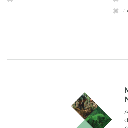
Zu
A
d
A