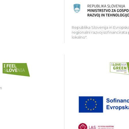
ski kmetijski sklad za razvoj podeželja: Evropa investir
Republika Slovenija in Evropska
regionalni razvoj sofinancirata
lokalno".
in