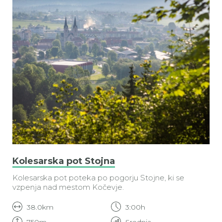
Kolesarska pot Stojna
Kolesarska pot poteka po pogorju Stojne, ki se
vzpenja nad mestom Kočevje.
38.0km
3:00h