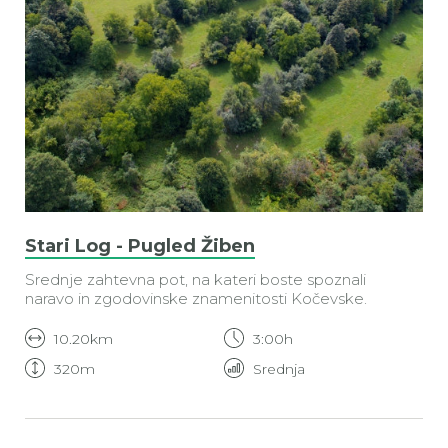
Stari Log - Pugled Žiben
Srednje zahtevna pot, na kateri boste spoznali
naravo in zgodovinske znamenitosti Kočevske.
10.20km
3:00h
320m
Srednja