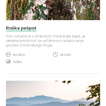
Roška pešpot
Pot, označena s simbolom medvedje šape, je
idealna priložnost za večdnevno raziskovanje
gozdov Kočevskega Roga.
64.0km
18:00h
Težka