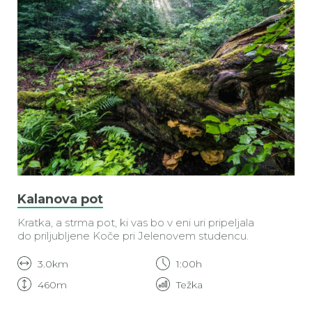
Kalanova pot
Kratka, a strma pot, ki vas bo v eni uri pripeljala
do priljubljene Koče pri Jelenovem studencu.
3.0km
1:00h
460m
Težka