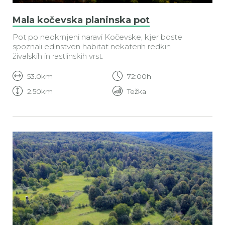
Mala kočevska planinska pot
Pot po neokrnjeni naravi Kočevske, kjer boste
spoznali edinstven habitat nekaterih redkih
živalskih in rastlinskih vrst.
53.0km
72:00h
2.50km
Težka