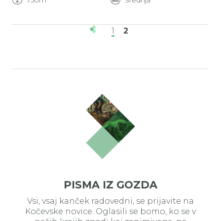
750m
Srednja
Paginacija
1
2
PISMA IZ GOZDA
Vsi, vsaj kanček radovedni, se prijavite na
Kočevske novice. Oglasili se bomo, ko se v