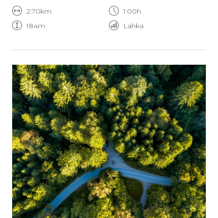
2.70km
1:00h
184m
Lahka