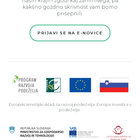
naših krajih zgodi kaj zanimivega, pa
kakšno gozdno skrivnost vam bomo
prišepnili.
PRIJAVI SE NA E-NOVICE
Evro
Evropski kmetijski sklad za razvoj podeželja: Evropa investira v
podeželje.
Rep