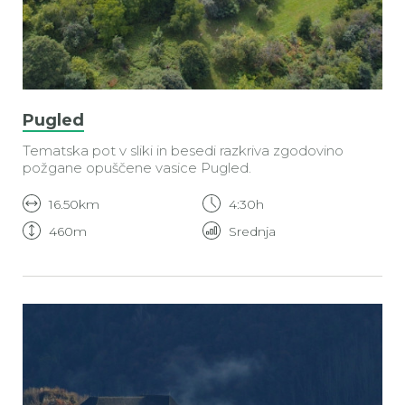
Pugled
Tematska pot v sliki in besedi razkriva zgodovino
požgane opuščene vasice Pugled.
16.50km
4:30h
460m
Srednja