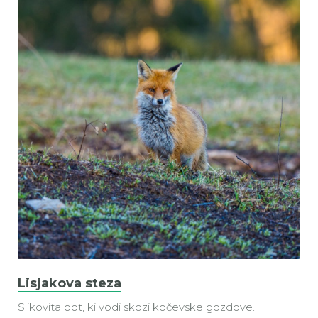
Lisjakova steza
Slikovita pot, ki vodi skozi kočevske gozdove.