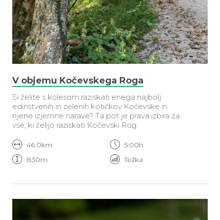
V objemu Kočevskega Roga
Si želite s kolesom raziskati enega najbolj
edinstvenih in zelenih kotičkov Kočevske in
njene izjemne narave? Ta pot je prava izbira za
vse, ki želijo raziskati Kočevski Rog.
46.0km
5:00h
830m
Težka