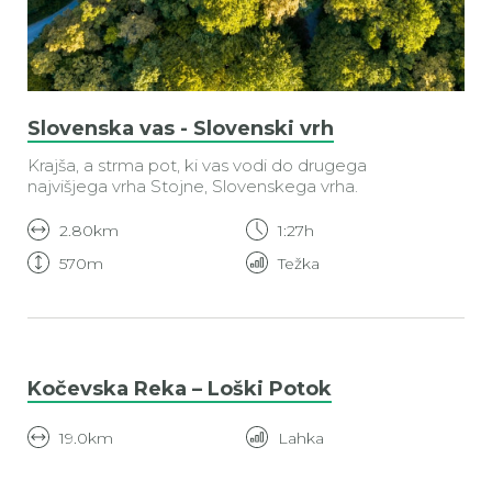
Slovenska vas - Slovenski vrh
Krajša, a strma pot, ki vas vodi do drugega
najvišjega vrha Stojne, Slovenskega vrha.
2.80km
1:27h
570m
Težka
Kočevska Reka – Loški Potok
19.0km
Lahka