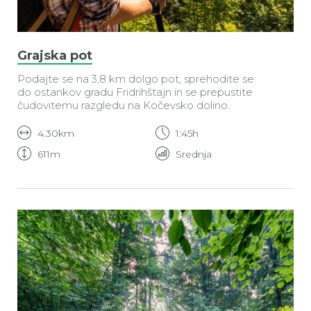
Grajska pot
Podajte se na 3,8 km dolgo pot, sprehodite se
do ostankov gradu Fridrihštajn in se prepustite
čudovitemu razgledu na Kočevsko dolino.
4.30km
1:45h
611m
Srednja