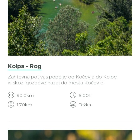
Kolpa - Rog
Zahtevna pot vas popelje od Kočevja do Kolpe
in skozi gozdove nazaj do mesta Kočevje.
90.0km
9:00h
1.70km
Težka