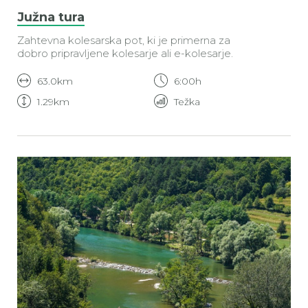
Južna tura
Zahtevna kolesarska pot, ki je primerna za
dobro pripravljene kolesarje ali e-kolesarje.
63.0km
6:00h
1.29km
Težka