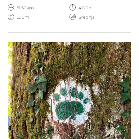
51.50km
4:00h
590m
Srednja