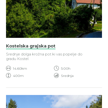
Kostelska grajska pot
Srednje dolga krožna pot ki vas popelje do
gradu Kostel.
14.60km
5:00h
400m
Srednja