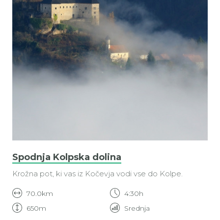
Spodnja Kolpska dolina
Krožna pot, ki vas iz Kočevja vodi vse do Kolpe.
70.0km
4:30h
650m
Srednja