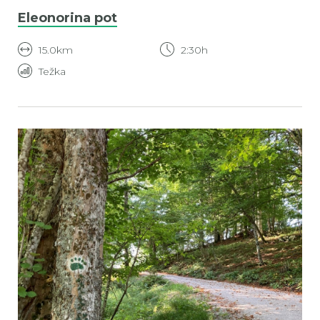
Eleonorina pot
15.0km
2:30h
Težka