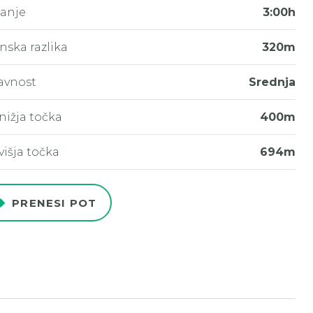
janje
3:00h
inska razlika
320m
avnost
Srednja
nižja točka
400m
višja točka
694m
PRENESI POT