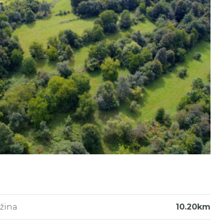
žina
10.20km