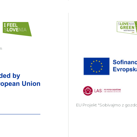
in
Zavod Kočevsko partner v projektu Gr
EU Projekt "Sobivajmo z gozd