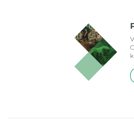
V
O
k