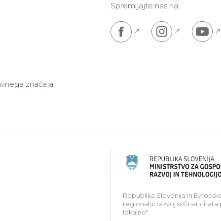
Spremljajte nas na:
Pojdi na Facebook s
Pojdi na I
P
javnega značaja
ski kmetijski sklad za razvoj podeželja: Evropa investir
Republika Slovenija in Evropska
regionalni razvoj sofinancirata
lokalno".