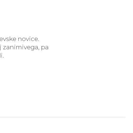
čevske novice.
aj zanimivega, pa
i.