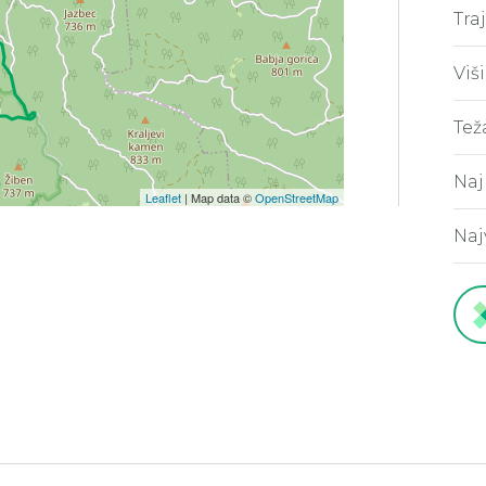
Tra
Viš
Tež
Naj
Leaflet
| Map data ©
OpenStreetMap
Naj