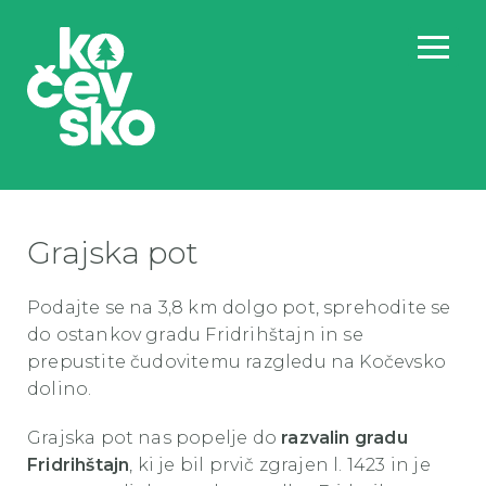
Grajska pot
Podajte se na 3,8 km dolgo pot, sprehodite se
do ostankov gradu Fridrihštajn in se
prepustite čudovitemu razgledu na Kočevsko
dolino.
Grajska pot nas popelje do
razvalin gradu
Fridrihštajn
, ki je bil prvič zgrajen l. 1423 in je