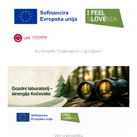
EU
EU Projekt "Sobivajmo z gozdom"
Ve
Več o projektu