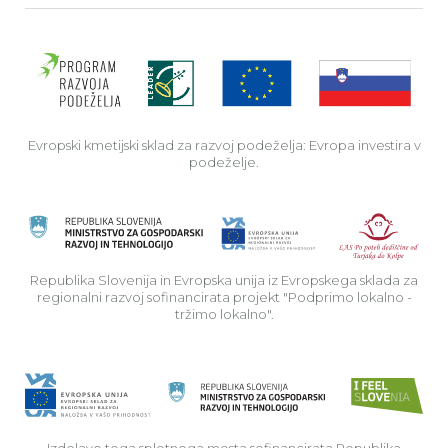
Evro
Evropski kmetijski sklad za razvoj podeželja: Evropa investira v
podeželje.
Rep
Republika Slovenija in Evropska unija iz Evropskega sklada za
regionalni razvoj sofinancirata projekt "Podprimo lokalno -
tržimo lokalno".
Izdelavo tega spletnega mesta sofinancirata Republika