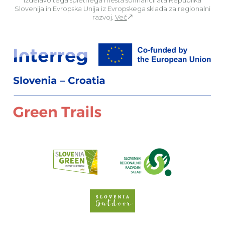
Slovenija in Evropska Unija iz Evropskega sklada za regionalni
razvoj.
Več
Za
Preberi o pr
Spletno mesto Slove