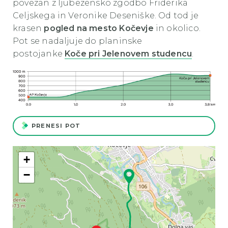
povezan z ljubezensko zgodbo Friderika
Celjskega in Veronike Deseniške. Od tod je
krasen
pogled na mesto Kočevje
in okolico.
Pot se nadaljuje do planinske
postojanke
Koče pri Jelenovem studencu
.
PRENESI POT
+
−