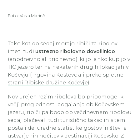
Foto: Vasja Marinč
Tako kot do sedaj morajo ribiči za ribolov
imeti tudi
ustrezno ribolovno dovolilnico
(enodnevno ali tridnevno), ki jo lahko kupijo v
TIC jezero ter na nekaterih drugih lokacijah v
Kočevju (Trgovina Kostevc ali preko
spletne
strani Ribiške družine Kočevje
).
Nov urejen režim ribolova bo pripomogel k
večji preglednosti dogajanja ob Kočevskem
jezeru, ribiči pa bodo ob večdnevnem ribolovu
sedaj plačevali tudi turistično takso in s tem
postali del uradne statistike gostov in števila
ustvarjenih nočitev v destinaciji Kočevsko. Z