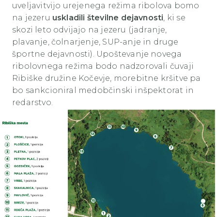
uveljavitvijo urejenega režima ribolova bomo
na jezeru
uskladili številne dejavnosti
, ki se
skozi leto odvijajo na jezeru (jadranje,
plavanje, čolnarjenje, SUP-anje in druge
športne dejavnosti). Upoštevanje novega
ribolovnega režima bodo nadzorovali čuvaji
Ribiške družine Kočevje, morebitne kršitve pa
bo sankcioniral medobčinski inšpektorat in
redarstvo.