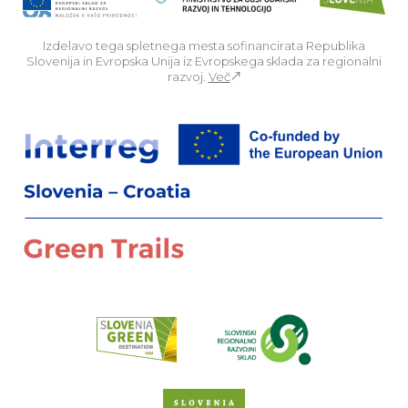
Izdelavo tega spletnega mesta sofinancirata Republika
Slovenija in Evropska Unija iz Evropskega sklada za regionalni
razvoj.
Več
Za
Preberi o pr
Spletno mesto Slove