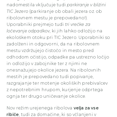
nadomestila vključuje tudi
parkiranje v bližini
TIC Jezero
(parkiranje ob obali jezera oz. ob
ribolovnem mestu je prepovedano!).
Uporabniki prejmejo tudi
tri vrečke za
ločevanje odpadkov
, ki jih lahko odložijo na
ekološkem otoku pri TIC Jezero. Uporabniki so
zadolženi in odgovorni, da na ribolovnem
mestu vzdržujejo čistočo in mesto pred
odhodom očistijo, odpadke pa ustrezno ločijo
in odložijo v zabojnike ter z njimi ne
onesnažujejo okolice jezera. Na ribolovnih
mestih je prepovedano tudi popivanje,
razgrajanje ter motenje okoliških prebivalcev
z nepotrebnim hrupom, kurjenje odprtega
ognja ter drugo uničevanje okolice.
Nov režim urejenega ribolova
velja za vse
ribiče
, tudi za domačine, ki so včlanjeni v