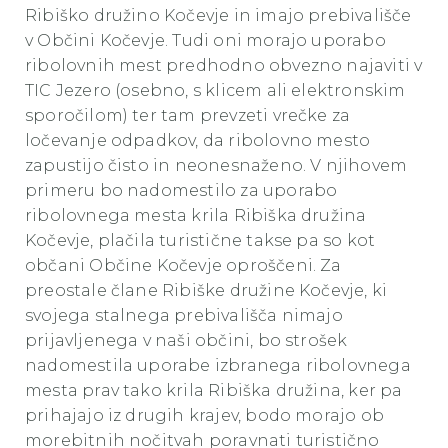
Ribiško družino Kočevje in imajo prebivališče
v Občini Kočevje. Tudi oni morajo uporabo
ribolovnih mest predhodno obvezno najaviti v
TIC Jezero (osebno, s klicem ali elektronskim
sporočilom) ter tam prevzeti vrečke za
ločevanje odpadkov, da ribolovno mesto
zapustijo čisto in neonesnaženo. V njihovem
primeru bo nadomestilo za uporabo
ribolovnega mesta krila Ribiška družina
Kočevje, plačila turistične takse pa so kot
občani Občine Kočevje oproščeni. Za
preostale člane Ribiške družine Kočevje, ki
svojega stalnega prebivališča nimajo
prijavljenega v naši občini, bo strošek
nadomestila uporabe izbranega ribolovnega
mesta prav tako krila Ribiška družina, ker pa
prihajajo iz drugih krajev, bodo morajo ob
morebitnih nočitvah poravnati turistično