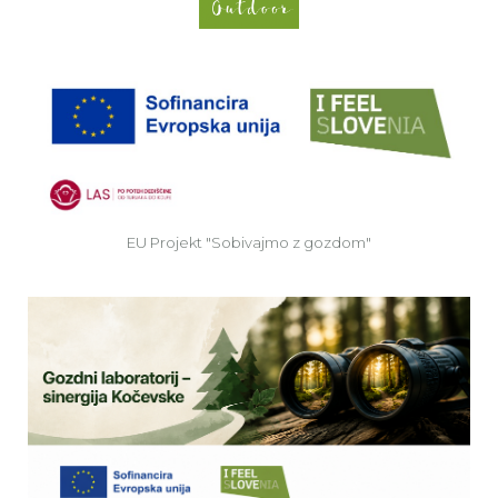
EU
EU Projekt "Sobivajmo z gozdom"
Ve