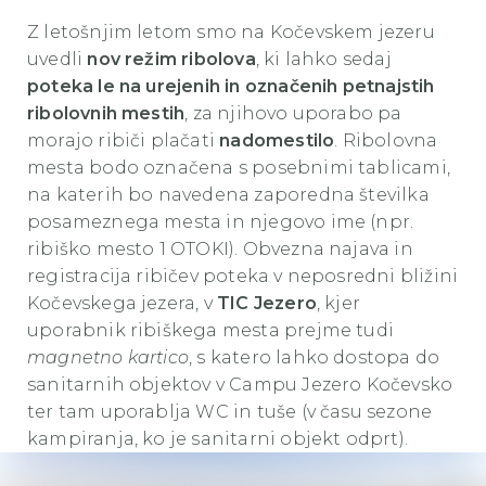
Z letošnjim letom smo na Kočevskem jezeru
uvedli
nov režim ribolova
, ki lahko sedaj
poteka le na urejenih in označenih petnajstih
ribolovnih mestih
, za njihovo uporabo pa
morajo ribiči plačati
nadomestilo
. Ribolovna
mesta bodo označena s posebnimi tablicami,
na katerih bo navedena zaporedna številka
posameznega mesta in njegovo ime (npr.
ribiško mesto 1 OTOKI). Obvezna najava in
registracija ribičev poteka v neposredni bližini
Kočevskega jezera, v
TIC Jezero
, kjer
uporabnik ribiškega mesta prejme tudi
magnetno kartico
, s katero lahko dostopa do
sanitarnih objektov v Campu Jezero Kočevsko
ter tam uporablja WC in tuše (v času sezone
kampiranja, ko je sanitarni objekt odprt).