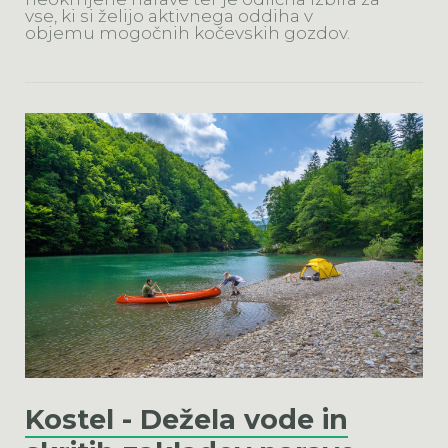
vse, ki si želijo aktivnega oddiha v
objemu mogočnih kočevskih gozdov.
Kostel - Dežela vode in