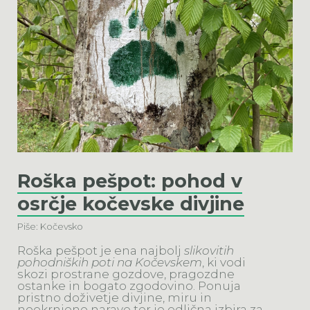
Roška pešpot: pohod v
osrčje kočevske divjine
Piše: Kočevsko
Roška pešpot je ena najbolj
slikovitih
pohodniških poti na Kočevskem
, ki vodi
skozi prostrane gozdove, pragozdne
ostanke in bogato zgodovino. Ponuja
pristno doživetje divjine, miru in
neokrnjene narave ter je odlična izbira za