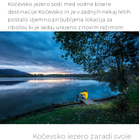
Kočevsko jezero sodi med vodne bisere
destinacije Kočevsko in je v zadnjih nekaj letih
postalo izjemno priljubljena lokacija za
ribolov, ki je sedaj urejeno z novim režimom.
Kočevsko jezero zaradi svoje