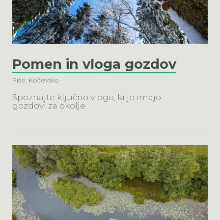
Pomen in vloga gozdov
Piše: Kočevsko
Spoznajte ključno vlogo, ki jo imajo
gozdovi za okolje.