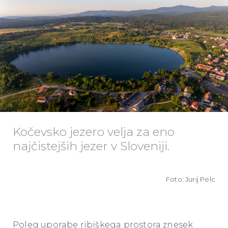
Kočevsko jezero velja za eno
najčistejših jezer v Sloveniji.
Foto: Jurij Pelc
Poleg uporabe ribiškega prostora znesek