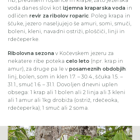
rib, predvsem roparice in krape, zato jezerska
voda danes slovi kot
izjemna kraparska voda
in
odličen
revir za ribolov roparic
. Poleg krapa in
ščuke, jezero naseljujejo še amuri, somi, smuči,
boleni, kleni, navadni ostriži, ploščiči, linji in
rdečeperke.
Ribolovna sezona
v Kočevskem jezeru za
nekatere ribe poteka
celo leto
(npr. krap in
amur), za druge pa le v
posameznih obdobjih
:
linj, bolen, som in klen 1.7. – 30.4., ščuka 1.5. –
31.1., smuč 1.6. – 31.1. Dovoljen dnevni uplen
obsega: 1 krap ali 1 bolen ali 2 linja ali 3 kleni
ali 1 amur ali 1kg drobiža (ostriž, rdečeoka,
rdečeperka); 1 smuč ali 2 soma.