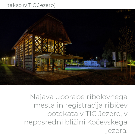
takso (v TIC Jezero).
Najava uporabe ribolovnega
mesta in registracija ribičev
potekata v TIC Jezero, v
neposredni bližini Kočevskega
jezera.