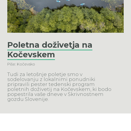
Poletna doživetja na
Kočevskem
Piše: Kočevsko
Tudi za letošnje poletje smo v
sodelovanju z lokalnimi ponudniki
pripravili pester tedenski program
poletnih doživetij na Kočevskem, ki bodo
popestrila vaše dneve v Skrivnostnem
gozdu Slovenije.