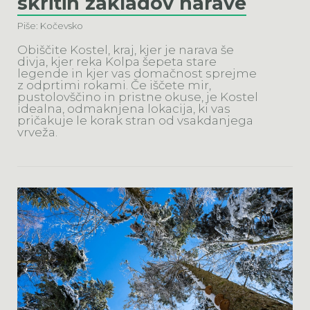
skritih zakladov narave
Piše: Kočevsko
Obiščite Kostel, kraj, kjer je narava še
divja, kjer reka Kolpa šepeta stare
legende in kjer vas domačnost sprejme
z odprtimi rokami. Če iščete mir,
pustolovščino in pristne okuse, je Kostel
idealna, odmaknjena lokacija, ki vas
pričakuje le korak stran od vsakdanjega
vrveža.