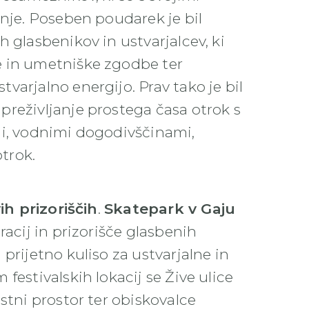
anje. Poseben poudarek je bil
 glasbenikov in ustvarjalcev, ki
e in umetniške zgodbe ter
varjalno energijo. Prav tako je bil
reživljanje prostega časa otrok s
mi, vodnimi dogodivščinami,
otrok.
h prizoriščih
.
Skatepark v Gaju
racij in prizorišče glasbenih
 prijetno kuliso za ustvarjalne in
festivalskih lokacij se Žive ulice
stni prostor ter obiskovalce