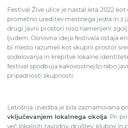
Festival Žive ulice je nastal leta 2022 k
prometno ureditev mestnega jedra in z jasn
drugi javni prostori niso namenjeni zgo
ljudem. Osnovna ideja festivala ostaja ena
bi mesto razumeli kot skupni prostor sre
sodelovanja in krepitve lokalne identitete
festival spodbuja kakovostnejšo rabo jav
pripadnosti skupnosti.
Letošnja izvedba je bila zaznamovana 
vključevanjem lokalnega okolja
. Pri p
več lokalnih zavodov, društev, klubov in 