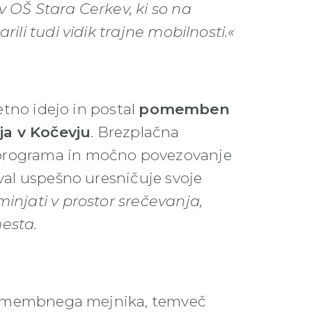
v OŠ Stara Cerkev, ki so na
rili tudi vidik trajne mobilnosti.«
četno idejo in postal
pomemben
ja v Kočevju
. Brezplačna
 programa in močno povezovanje
ival uspešno uresničuje svoje
minjati v prostor srečevanja,
mesta.
e pomembnega mejnika, temveč