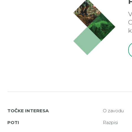
V
O
k
TOČKE INTERESA
O zavodu
POTI
Razpisi