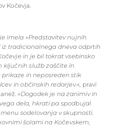
ov Kočevja.
e imela »Predstavitev nujnih
l iz tradicionalnega dneva odprtih
očevje in je bil tokrat vsebinsko
ključnih služb zaščite in
e prikaze in neposreden stik
lcev in občinskih redarjev.«,
pravi
Janež.
»Dogodek je na zanimiv in
ovega dela, hkrati pa spodbujal
pomenu sodelovanja v skupnosti.
snovnimi šolami na Kočevskem,