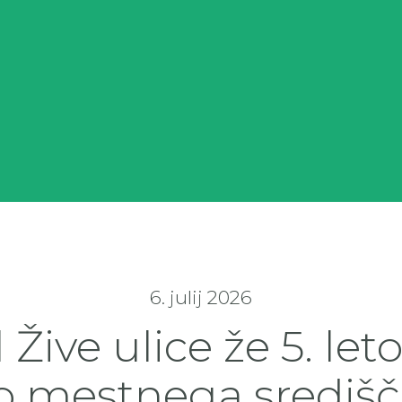
6. julij 2026
 Žive ulice že 5. let
o mestnega središč