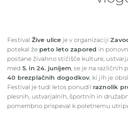
Festival
Žive ulice
je v organizaciji
Zavo
potekal že
peto leto zapored
in ponovno
postane živahno stičišče kulture, ustvarja
med
5. in 24. junijem
, se je na različnih
40 brezplačnih dogodkov
, ki jih je ob
Festival je tudi letos ponudil
raznolik p
plesnih, ustvarjalnih, športnih in družab
pomembno prispeval k poletnemu utripu