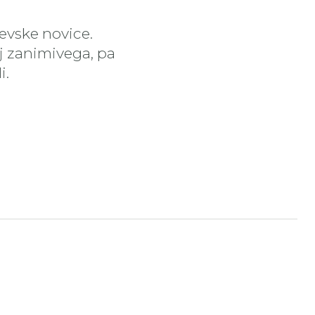
čevske novice.
aj zanimivega, pa
i.
tran
nstagram stran
ojdi na YouTube stran