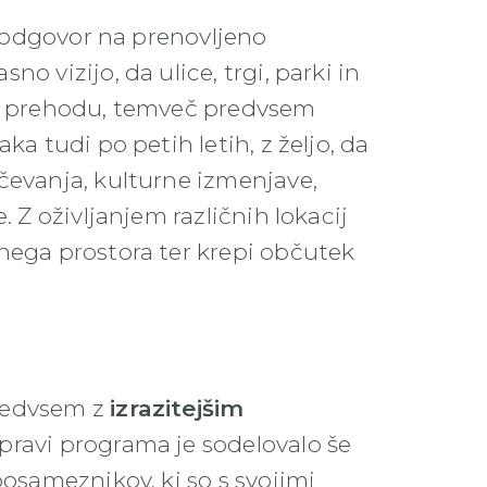
ot odgovor na prenovljeno
o vizijo, da ulice, trgi, parki in
lj prehodu, temveč predvsem
ka tudi po petih letih, z željo, da
čevanja, kulturne izmenjave,
. Z oživljanjem različnih lokacij
nega prostora ter krepi občutek
predvsem z
izrazitejšim
ripravi programa je sodelovalo še
posameznikov, ki so s svojimi