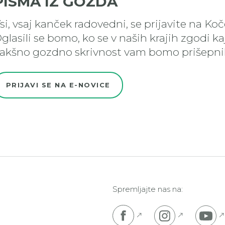
PISMA IZ GOZDA
si, vsaj kanček radovedni, se prijavite na Ko
glasili se bomo, ko se v naših krajih zgodi k
akšno gozdno skrivnost vam bomo prišepnil
PRIJAVI SE NA E-NOVICE
Spremljajte nas na:
Pojdi na Facebook s
Pojdi na I
P