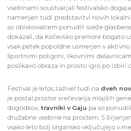
vsebinami soustvarjali festivalsko dogaj
namenjen tudi predstavitvi novih lokalnih
so obiskovalcem ponudili sveže glasben
dokazali, da Kočevsko premore bogato ust
vsak petek popoldne usmerjen v aktivno p
športnimi poligoni, likovnimi delavnica
poslikavo obraza in prosto igro po izbiri 
Festival je letos zaživel tudi na
dveh novi
je postal prostor srečevanja mlajših gene
dogodkov,
travniki v Gaju
pa so ponudili
družabne vsebine na prostem. S širjenjem 
vsako leto bolj organsko vključujejo v me