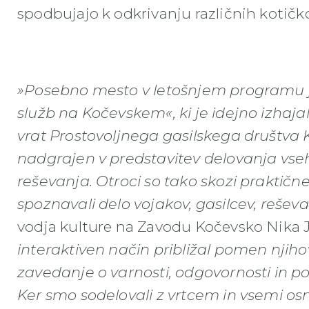
spodbujajo k odkrivanju različnih kotičk
»Posebno mesto v letošnjem programu j
služb na Kočevskem«, ki je idejno izhaja
vrat Prostovoljnega gasilskega društva K
nadgrajen v predstavitev delovanja vseh 
reševanja. Otroci so tako skozi praktičn
spoznavali delo vojakov, gasilcev, reševa
vodja kulture na Zavodu Kočevsko Nika 
interaktiven način približal pomen njih
zavedanje o varnosti, odgovornosti in 
Ker smo sodelovali z vrtcem in vsemi o