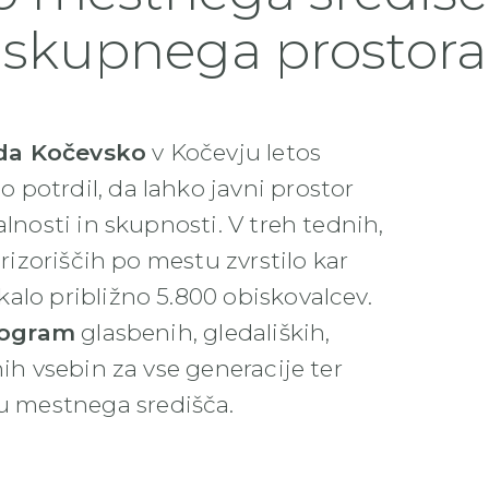
skupnega prostora
da Kočevsko
v Kočevju letos
 potrdil, da lahko javni prostor
lnosti in skupnosti. V treh tednih,
 prizoriščih po mestu zvrstilo kar
iskalo približno 5.800 obiskovalcev.
rogram
glasbenih, gledaliških,
nih vsebin za vse generacije ter
 mestnega središča.