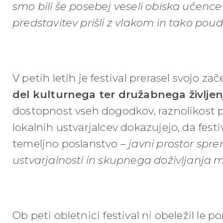
smo bili še posebej veseli obiska učence
predstavitev prišli z vlakom in tako pouda
V petih letih je festival prerasel svojo za
del kulturnega ter družabnega življen
dostopnost vseh dogodkov, raznolikost
lokalnih ustvarjalcev dokazujejo, da fest
temeljno poslanstvo –
javni prostor spre
ustvarjalnosti in skupnega doživljanja 
Ob peti obletnici festival ni obeležil l