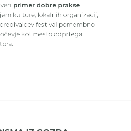
naven
primer dobre prakse
jem kulture, lokalnih organizacij,
a prebivalcev festival pomembno
 Kočevje kot mesto odprtega,
tora.