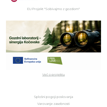
EU Projekt "Sobivajmo z gozdom"
Ve
Več o projektu
Splošni pogoji poslovanja
Varovanje zasebnosti