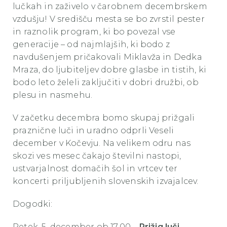
lučkah in zaživelo v čarobnem decembrskem
vzdušju! V središču mesta se bo zvrstil pester
in raznolik program, ki bo povezal vse
generacije – od najmlajših, ki bodo z
navdušenjem pričakovali Miklavža in Dedka
Mraza, do ljubiteljev dobre glasbe in tistih, ki
bodo leto želeli zaključiti v dobri družbi, ob
plesu in nasmehu.
V začetku decembra bomo skupaj prižgali
praznične luči in uradno odprli Veseli
december v Kočevju. Na velikem odru nas
skozi ves mesec čakajo številni nastopi,
ustvarjalnost domačih šol in vrtcev ter
koncerti priljubljenih slovenskih izvajalcev.
Dogodki:
Petek, 5. december ob 17.00 –
Prižig luči
,