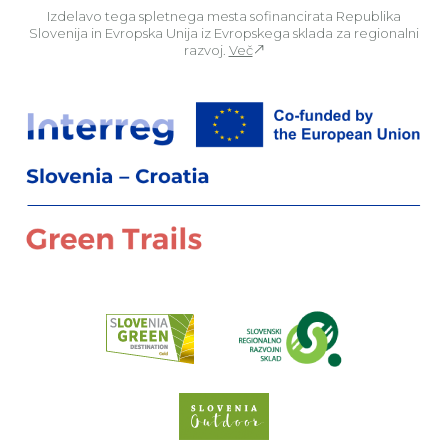
Izdelavo tega spletnega mesta sofinancirata Republika
Slovenija in Evropska Unija iz Evropskega sklada za regionalni
razvoj.
Več
Za
Preberi o pr
Spletno mesto Slove