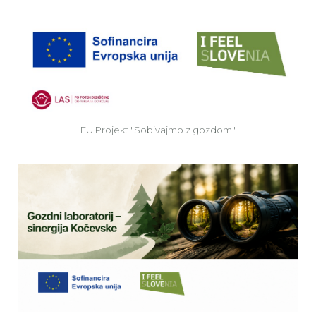
EU
EU Projekt "Sobivajmo z gozdom"
Ve