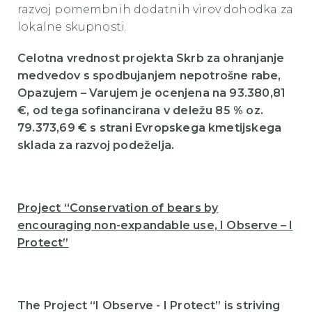
razvoj pomembnih dodatnih virov dohodka za
lokalne skupnosti.
Celotna vrednost projekta Skrb za ohranjanje
medvedov s spodbujanjem nepotrošne rabe,
Opazujem – Varujem je ocenjena na 93.380,81
€, od tega sofinancirana v deležu 85 % oz.
79.373,69 € s strani Evropskega kmetijskega
sklada za razvoj podeželja.
Project “Conservation of bears by
encouraging non-expandable use, I Observe – I
Protect”
The Project “I Observe - I Protect” is striving