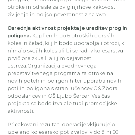
otroke in odrasle za dvig njihove kakovosti
življenja in boljšo povezanost z naravo.
Osrednja aktivnost projekta je ureditev prog in
poligona.
Kupljenih bo 6 otroških gorskih
koles in čelad, ki jih bodo uporabljali otroci, ki
nimajo svojih koles ali bi se radi v kolesarstvu
prvič preizkusili ali jim dejavnost
ustreza.Organizacija dvodnevnega
predstavitvenega programa za otroke na
novih poteh in poligonih ter uporaba novih
poti in poligona s strani učencev OŠ Zbora
odposlancev in OŠ Ljubo Šercer. Ves čas
projekta se bodo izvajale tudi promocijske
aktivnosti.
Pričakovani rezultati operacije vključujejo
izdelano kolesarsko pot z valovi v dolžini 60