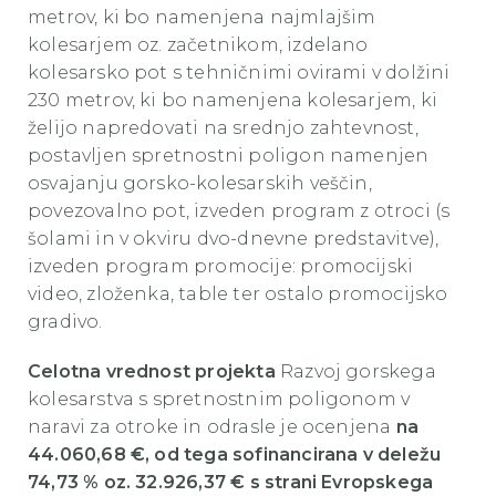
metrov, ki bo namenjena najmlajšim
kolesarjem oz. začetnikom, izdelano
kolesarsko pot s tehničnimi ovirami v dolžini
230 metrov, ki bo namenjena kolesarjem, ki
želijo napredovati na srednjo zahtevnost,
postavljen spretnostni poligon namenjen
osvajanju gorsko-kolesarskih veščin,
povezovalno pot, izveden program z otroci (s
šolami in v okviru dvo-dnevne predstavitve),
izveden program promocije: promocijski
video, zloženka, table ter ostalo promocijsko
gradivo.
Celotna vrednost projekta
Razvoj gorskega
kolesarstva s spretnostnim poligonom v
naravi za otroke in odrasle je ocenjena
na
44.060,68 €, od tega sofinancirana v deležu
74,73 % oz. 32.926,37 € s strani Evropskega