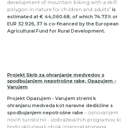
development of mountain biking with a skill
polygon in nature for children and adults”
is
estimated at € 44,060.68, of which 74.73% or
EUR 32 926, 37 is co-financed by the European
Agricultural Fund for Rural Development.
Projekt Skrb za ohranjanje medvedov s
spodbujanjem nepotrošne rabe, Opazujem -
Varujem
Projekt Opazujem - Varujem stremi k
ohranjanu medveda kot naravne dediščine s
spodbujanjem nepotrošne rabe
– osnovanjem
novih turistično - izobraževalnih programov, ki
bodo vključevali obisk interpretativnega