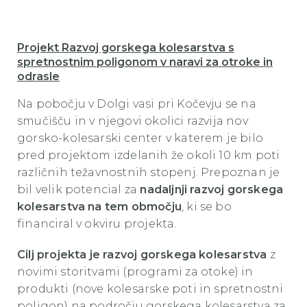
Projekt Razvoj gorskega kolesarstva s
spretnostnim poligonom v naravi za otroke in
odrasle
Na pobočju v Dolgi vasi pri Kočevju se na
smučišču in v njegovi okolici razvija nov
gorsko-kolesarski center v katerem je bilo
pred projektom izdelanih že okoli 10 km poti
različnih težavnostnih stopenj. Prepoznan je
bil velik potencial za
nadaljnji razvoj gorskega
kolesarstva na tem območju
, ki se bo
financiral v okviru projekta.
Cilj projekta je razvoj gorskega kolesarstva
z
novimi storitvami (programi za otoke) in
produkti (nove kolesarske poti in spretnostni
poligon) na področju gorskega kolesarstva za