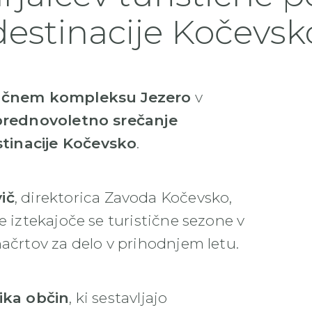
destinacije Kočevsk
tičnem kompleksu Jezero
v
prednovoletno srečanje
stinacije Kočevsko
.
ič
, direktorica Zavoda Kočevsko,
e iztekajoče se turistične sezone v
načrtov za delo v prihodnjem letu.
ika občin
, ki sestavljajo