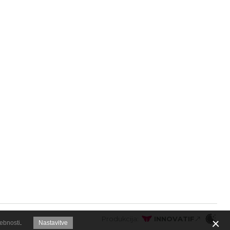
Produkcija:
INNOVATIF
sebnosti
.
Nastavitve