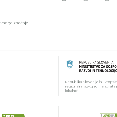
javnega značaja
ski kmetijski sklad za razvoj podeželja: Evropa investir
Republika Slovenija in Evropska
regionalni razvoj sofinancirata
lokalno".