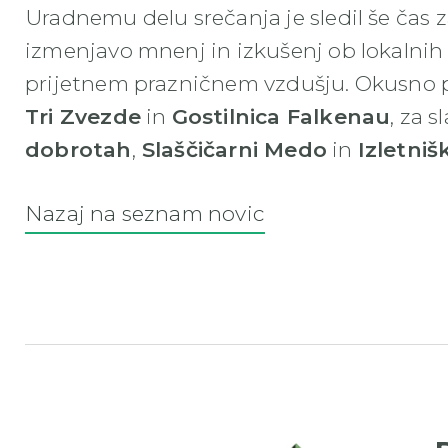
Uradnemu delu srečanja je sledil še čas 
izmenjavo mnenj in izkušenj ob lokalnih
prijetnem prazničnem vzdušju. Okusno po
Tri Zvezde
in
Gostilnica Falkenau
, za 
dobrotah
,
Slaščičarni Medo
in
Izletniš
Nazaj na seznam novic