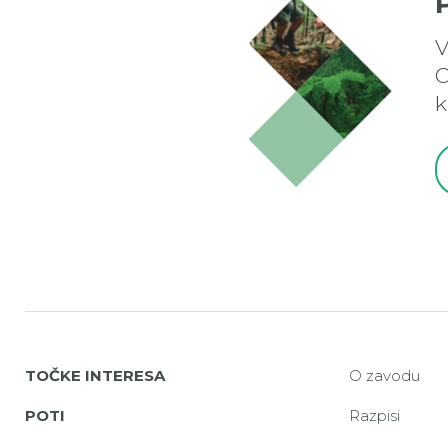
V
O
k
TOČKE INTERESA
O zavodu
POTI
Razpisi