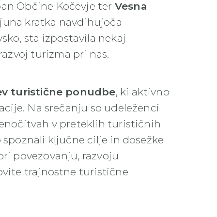
pan Občine Kočevje ter
Vesna
njuna kratka navdihujoča
o, sta izpostavila nekaj
zvoj turizma pri nas.
ev turistične ponudbe
, ki aktivno
nacije. Na srečanju so udeleženci
enočitvah v preteklih turističnih
 spoznali ključne cilje in dosežke
pri povezovanju, razvoju
vite trajnostne turistične