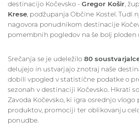
destinacijo Kočevsko -
Gregor Košir
, žu
Krese
, podžupanja Občine Kostel. Tudi 
nagovora ponudnikom destinacije Kočevsk
pomembnih pogledov na še bolj ploden ra
Srečanja se je udeležilo
80 soustvarjalc
delujejo in ustvarjajo znotraj naše desti
dobili vpogled v statistične podatke o pr
sezonah v destinaciji Kočevsko. Hkrati so
Zavoda Kočevsko, ki igra osrednjo vlogo 
produktov, promociji ter oblikovanju celo
ponudbe.