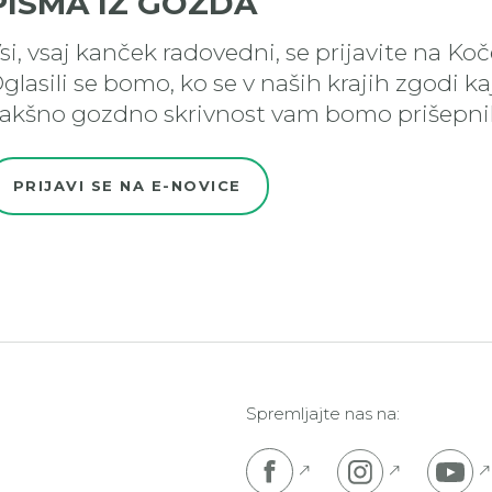
PISMA IZ GOZDA
si, vsaj kanček radovedni, se prijavite na Ko
glasili se bomo, ko se v naših krajih zgodi k
akšno gozdno skrivnost vam bomo prišepnil
PRIJAVI SE NA E-NOVICE
Spremljajte nas na:
Pojdi na Facebook s
Pojdi na I
P