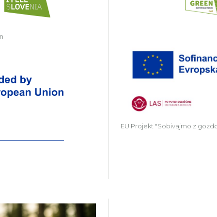
in
Zavod Kočevsko partner v projektu Gr
EU Projekt "Sobivajmo z gozd
Več o projektu Gozdni Laborat