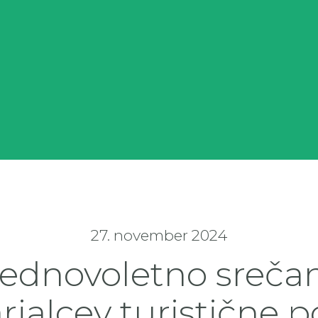
27. november 2024
ednovoletno sreča
rjalcev turistične