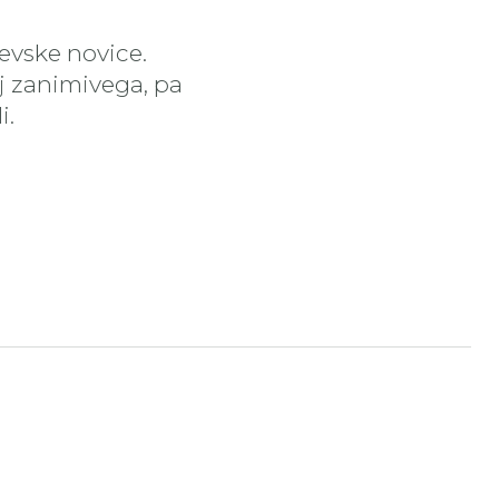
čevske novice.
aj zanimivega, pa
i.
tran
nstagram stran
ojdi na YouTube stran