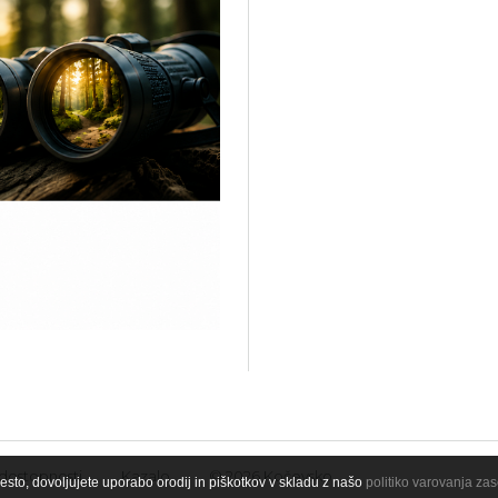
 dostopnosti
Kazalo
© 2026 Kočevsko
esto, dovoljujete uporabo orodij in piškotkov v skladu z našo
politiko varovanja za