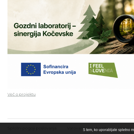
Več o projektu
Splošni pogoji poslovanja
Varovanje zasebnosti
Izjava o
S tem, ko uporabljate spletno m