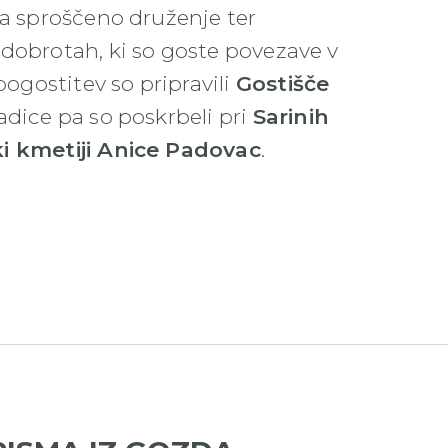
za sproščeno druženje ter
 dobrotah, ki so goste povezave v
gostitev so pripravili
Gostišče
sladice pa so poskrbeli pri
Sarinih
ki kmetiji Anice Padovac
.