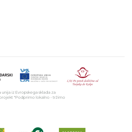
a v podeželje.
Republika Sl
 unija iz Evropskega sklada za
 projekt "Podprimo lokalno - tržimo
Preberi o projektu Raziščite skriv
Spletno mesto Slo