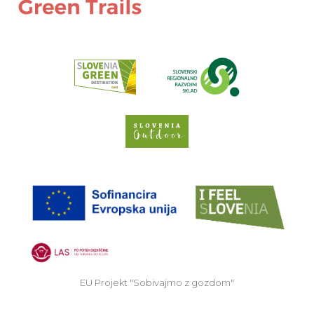
Preberi o pr
Spletno mesto Slove
EU
EU Projekt "Sobivajmo z gozdom"