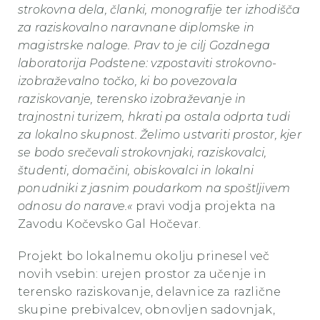
strokovna dela, članki, monografije ter izhodišča
za raziskovalno naravnane diplomske in
magistrske naloge. Prav to je cilj Gozdnega
laboratorija Podstene: vzpostaviti strokovno-
izobraževalno točko, ki bo povezovala
raziskovanje, terensko izobraževanje in
trajnostni turizem, hkrati pa ostala odprta tudi
za lokalno skupnost. Želimo ustvariti prostor, kjer
se bodo srečevali strokovnjaki, raziskovalci,
študenti, domačini, obiskovalci in lokalni
ponudniki z jasnim poudarkom na spoštljivem
odnosu do narave.«
pravi vodja projekta na
Zavodu Kočevsko Gal Hočevar.
Projekt bo lokalnemu okolju prinesel več
novih vsebin: urejen prostor za učenje in
terensko raziskovanje, delavnice za različne
skupine prebivalcev, obnovljen sadovnjak,