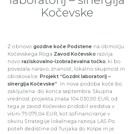
Kočevske
Z obnovo
gozdne koče Podstene
na območju
Kočevskega Roga
Zavod Kočevsko
razvija
novo
raziskovalno-izobraževalna točko
, ki bo
povezala naravo, znanost, lokalno skupnost in
obiskovalce.
Projekt “Gozdni laboratorij –
sinergija Kočevske”
in nova podoba koče bo
zaključena do konca septembra. Skupna
vrednost projekta znaša 104.030,90 EUR, od
tega je zavod Kočevsko pridobil sredstva v
višini 79.079,04 EUR, kot sofinanciranje v
okviru Strategije lokalnega razvoja LAS Po
poteh dediščine od Turjaka do Kolpe in je