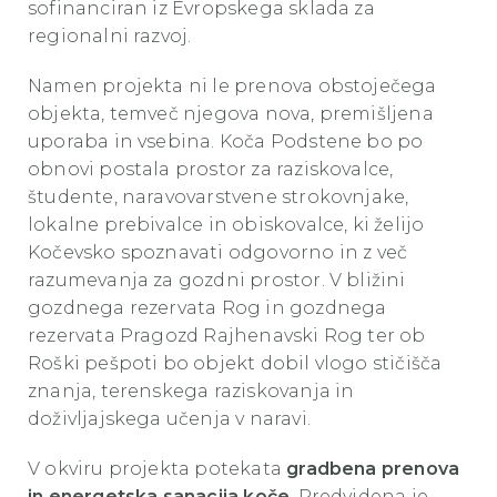
sofinanciran iz Evropskega sklada za
regionalni razvoj.
Namen projekta ni le prenova obstoječega
objekta, temveč njegova nova, premišljena
uporaba in vsebina. Koča Podstene bo po
obnovi postala prostor za raziskovalce,
študente, naravovarstvene strokovnjake,
lokalne prebivalce in obiskovalce, ki želijo
Kočevsko spoznavati odgovorno in z več
razumevanja za gozdni prostor. V bližini
gozdnega rezervata Rog in gozdnega
rezervata Pragozd Rajhenavski Rog ter ob
Roški pešpoti bo objekt dobil vlogo stičišča
znanja, terenskega raziskovanja in
doživljajskega učenja v naravi.
V okviru projekta potekata
gradbena prenova
in energetska sanacija koče
. Predvidena je