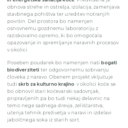
obnova strehe in ostrešja, izolacija, zamenjava
stavbnega pohištva ter ureditev notranjih
površin. Del prostora bo namenjen
osnovnemu gozdnemu laboratoriju z
raziskovalno opremo, ki bo omogočala
opazovanje in spremljanje naravnih procesov
v okolici.
Poseben poudarek bo namenjen naši
bogati
biodiverziteti
ter odgovornemu sobivanju
človeka z naravo. Obenem projekt vključuje
tudi
skrb za kulturno krajino
: v okolici koče se
bo obnovil stari kočevarski sadovnjak,
pripravljenih pa bo tudi nekaj delavnic na
temo nege sadnega drevja, zeliščarstva,
učenja tehnik preživetja v naravi in izdelavi
jabolčnega soka iz starih sort.