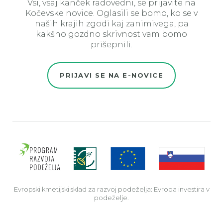
Vsi, vsaj kanček radovedni, se prijavite na
Kočevske novice. Oglasili se bomo, ko se v
naših krajih zgodi kaj zanimivega, pa
kakšno gozdno skrivnost vam bomo
prišepnili.
PRIJAVI SE NA E-NOVICE
Evro
Evropski kmetijski sklad za razvoj podeželja: Evropa investira v
podeželje.