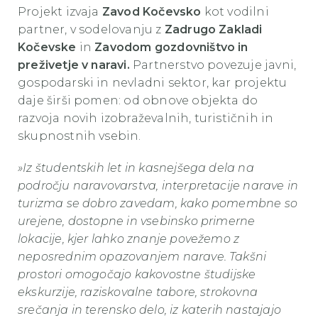
Projekt izvaja
Zavod Kočevsko
kot vodilni
partner, v sodelovanju z
Zadrugo Zakladi
Kočevske
in
Zavodom gozdovništvo in
preživetje v naravi.
Partnerstvo povezuje javni,
gospodarski in nevladni sektor, kar projektu
daje širši pomen: od obnove objekta do
razvoja novih izobraževalnih, turističnih in
skupnostnih vsebin.
»Iz študentskih let in kasnejšega dela na
področju naravovarstva, interpretacije narave in
turizma se dobro zavedam, kako pomembne so
urejene, dostopne in vsebinsko primerne
lokacije, kjer lahko znanje povežemo z
neposrednim opazovanjem narave. Takšni
prostori omogočajo kakovostne študijske
ekskurzije, raziskovalne tabore, strokovna
srečanja in terensko delo, iz katerih nastajajo