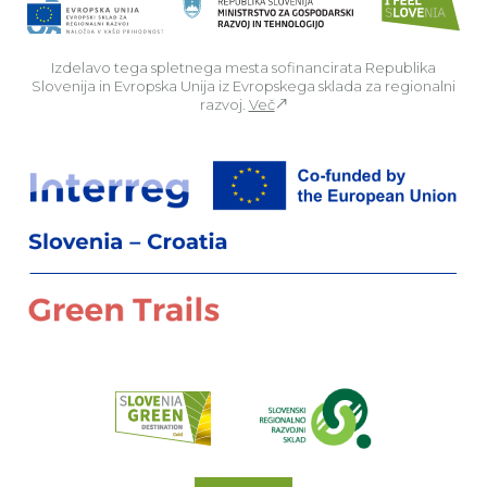
Izdelavo tega spletnega mesta sofinancirata Republika
Slovenija in Evropska Unija iz Evropskega sklada za regionalni
razvoj.
Več
Za
Preberi o pr