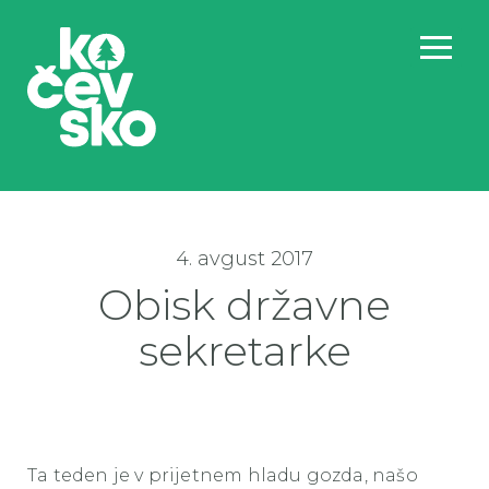
4. avgust 2017
Obisk državne
sekretarke
Ta teden je v prijetnem hladu gozda, našo