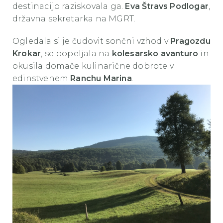
destinacijo raziskovala ga.
Eva Štravs Podlogar
,
državna sekretarka na MGRT.
Ogledala si je čudovit sončni vzhod v
Pragozdu
Krokar
, se popeljala na
kolesarsko avanturo
in
okusila domače kulinarične dobrote v
edinstvenem
Ranchu Marina
.