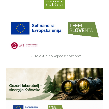
Spletno mesto Slove
EU
EU Projekt "Sobivajmo z gozdom"
Ve