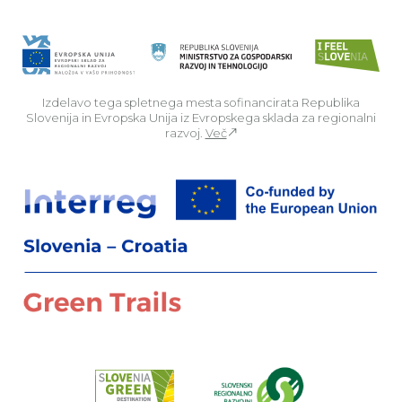
Izdelavo tega spletnega mesta sofinancirata Republika
Slovenija in Evropska Unija iz Evropskega sklada za regionalni
razvoj.
Več
Za
Preberi o pr