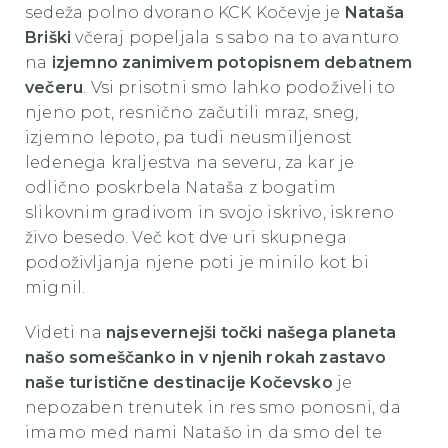
sedeža polno dvorano KCK Kočevje je
Nataša
Briški
včeraj popeljala s sabo na to avanturo
na
izjemno zanimivem potopisnem debatnem
večeru
. Vsi prisotni smo lahko podoživeli to
njeno pot, resnično začutili mraz, sneg,
izjemno lepoto, pa tudi neusmiljenost
ledenega kraljestva na severu, za kar je
odlično poskrbela Nataša z bogatim
slikovnim gradivom in svojo iskrivo, iskreno
živo besedo. Več kot dve uri skupnega
podoživljanja njene poti je minilo kot bi
mignil.
Videti na
najsevernejši točki našega planeta
našo someščanko
in v njenih rokah zastavo
naše turistične destinacije Kočevsko
je
nepozaben trenutek in res smo ponosni, da
imamo med nami Natašo in da smo del te