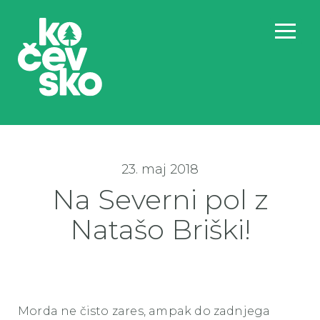
23. maj 2018
Na Severni pol z
Natašo Briški!
Morda ne čisto zares, ampak do zadnjega