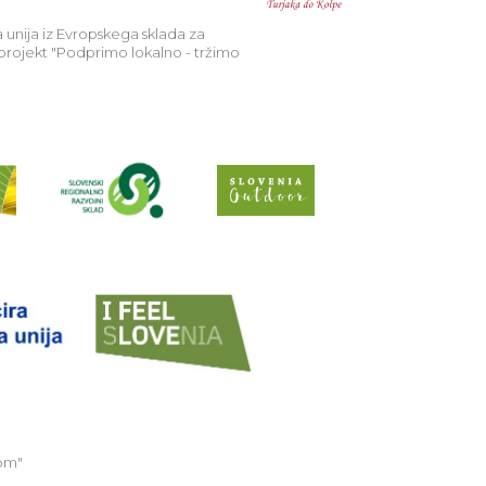
 unija iz Evropskega sklada za
 projekt "Podprimo lokalno - tržimo
Preberi o projektu Raziščite skriv
Spletno mesto Slo
EU Projekt "Sobivajmo
een Trails
om"