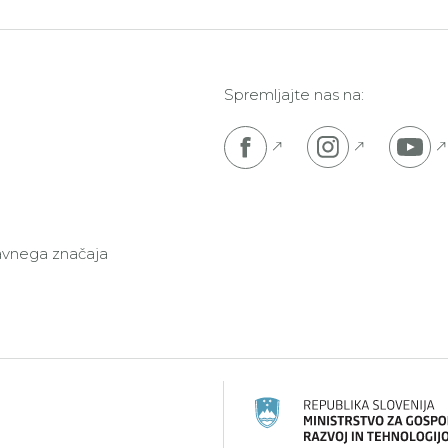
Spremljajte nas na:
Pojdi na Facebook s
Pojdi na I
P
javnega značaja
ski kmetijski sklad za razvoj podeželja: Evropa investir