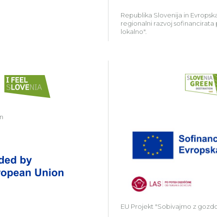
Republika Slovenija in Evropska
regionalni razvoj sofinancirata
lokalno".
in
Zavod Kočevsko partner v projektu Gr
EU Projekt "Sobivajmo z gozd