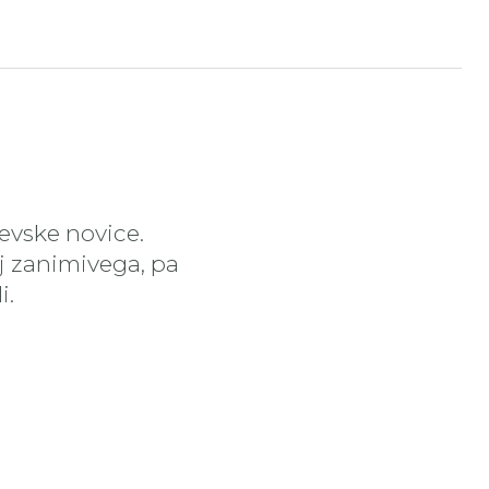
čevske novice.
aj zanimivega, pa
i.