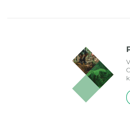
V
O
k