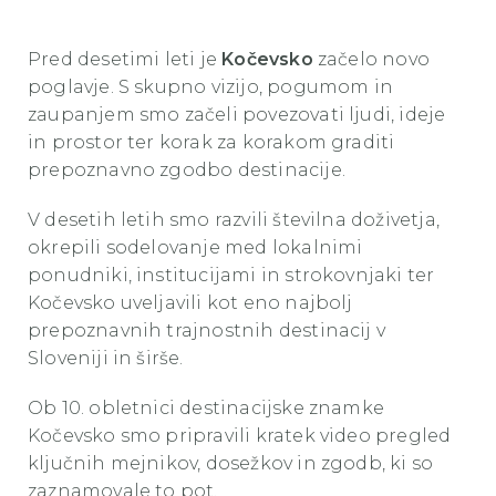
Pred desetimi leti je
Kočevsko
začelo novo
poglavje. S skupno vizijo, pogumom in
zaupanjem smo začeli povezovati ljudi, ideje
in prostor ter korak za korakom graditi
prepoznavno zgodbo destinacije.
V desetih letih smo razvili številna doživetja,
okrepili sodelovanje med lokalnimi
ponudniki, institucijami in strokovnjaki ter
Kočevsko uveljavili kot eno najbolj
prepoznavnih trajnostnih destinacij v
Sloveniji in širše.
Ob 10. obletnici destinacijske znamke
Kočevsko smo pripravili kratek video pregled
ključnih mejnikov, dosežkov in zgodb, ki so
zaznamovale to pot.