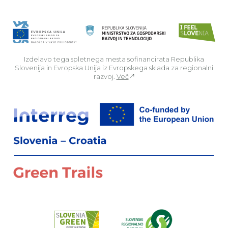
Izdelavo tega spletnega mesta sofinancirata Republika
Slovenija in Evropska Unija iz Evropskega sklada za regionalni
razvoj.
Več
Za
Preberi o pr