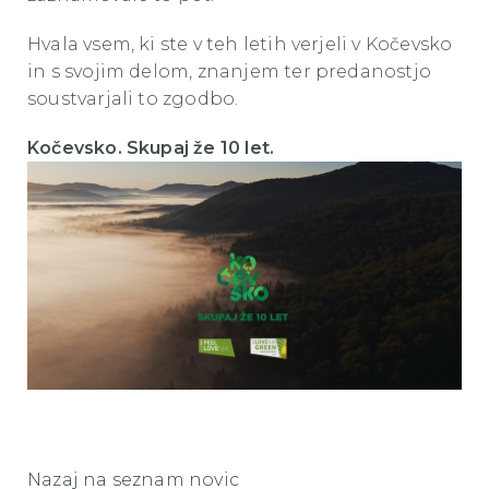
Hvala vsem, ki ste v teh letih verjeli v Kočevsko
in s svojim delom, znanjem ter predanostjo
soustvarjali to zgodbo.
Kočevsko. Skupaj že 10 let.
Nazaj na seznam novic