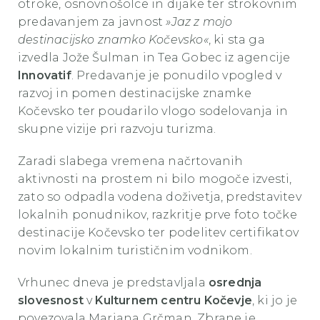
otroke, osnovnošolce in dijake ter strokovnim
predavanjem za javnost
»Jaz z mojo
destinacijsko znamko Kočevsko«
, ki sta ga
izvedla Jože Šulman in Tea Gobec iz agencije
Innovatif
. Predavanje je ponudilo vpogled v
razvoj in pomen destinacijske znamke
Kočevsko ter poudarilo vlogo sodelovanja in
skupne vizije pri razvoju turizma.
Zaradi slabega vremena načrtovanih
aktivnosti na prostem ni bilo mogoče izvesti,
zato so odpadla vodena doživetja, predstavitev
lokalnih ponudnikov, razkritje prve foto točke
destinacije Kočevsko ter podelitev certifikatov
novim lokalnim turističnim vodnikom.
Vrhunec dneva je predstavljala
osrednja
slovesnost
v
Kulturnem centru Kočevje
, ki jo je
povezovala Marjana Grčman. Zbrane je