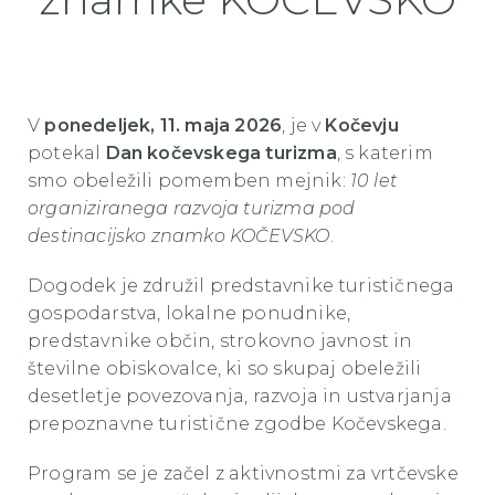
V
ponedeljek, 11. maja 2026
, je v
Kočevju
potekal
Dan kočevskega turizma
, s katerim
smo obeležili pomemben mejnik:
10 let
organiziranega razvoja turizma pod
destinacijsko znamko KOČEVSKO
.
Dogodek je združil predstavnike turističnega
gospodarstva, lokalne ponudnike,
predstavnike občin, strokovno javnost in
številne obiskovalce, ki so skupaj obeležili
desetletje povezovanja, razvoja in ustvarjanja
prepoznavne turistične zgodbe Kočevskega.
Program se je začel z aktivnostmi za vrtčevske