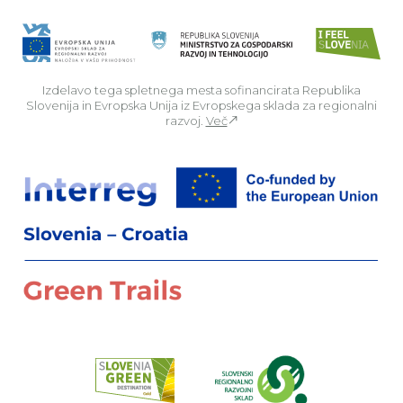
Izdelavo tega spletnega mesta sofinancirata Republika
Slovenija in Evropska Unija iz Evropskega sklada za regionalni
razvoj.
Več
Za
Preberi o pr