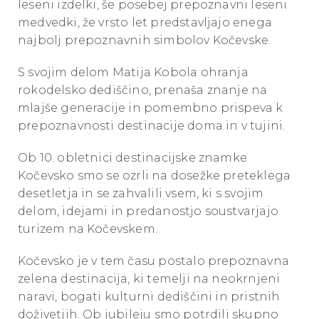
leseni izdelki, še posebej prepoznavni leseni
medvedki, že vrsto let predstavljajo enega
najbolj prepoznavnih simbolov Kočevske.
S svojim delom Matija Kobola ohranja
rokodelsko dediščino, prenaša znanje na
mlajše generacije in pomembno prispeva k
prepoznavnosti destinacije doma in v tujini.
Ob 10. obletnici destinacijske znamke
Kočevsko smo se ozrli na dosežke preteklega
desetletja in se zahvalili vsem, ki s svojim
delom, idejami in predanostjo soustvarjajo
turizem na Kočevskem.
Kočevsko je v tem času postalo prepoznavna
zelena destinacija, ki temelji na neokrnjeni
naravi, bogati kulturni dediščini in pristnih
doživetjih. Ob jubileju smo potrdili skupno