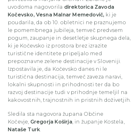
uvodoma nagovorila
direktorica Zavoda
Kočevsko, Vesna Malnar Memedovič,
ki je
poudarila, da ob 10. obletnici ne praznujemo
le pomembnega jubileja, temveč predvsem
pogum, zaupanje in desetletje skupnega dela,
ki je Kočevsko iz prostora brez izrazite
turistične identitete pripeljalo med
prepoznavne zelene destinacije v Sloveniji.
Izpostavila je, da Kočevsko danes ni le
turistična destinacija, temveč zaveza naravi,
lokalni skupnosti in prihodnosti ter da bo
razvoj destinacije tudi v prihodnje temeljil na
kakovostnih, trajnostnih in pristnih doživetjih.
Sledila sta nagovora župana Občine
Kočevje,
Gregorja Koširja
, in županje Kostela,
Nataše Turk
.