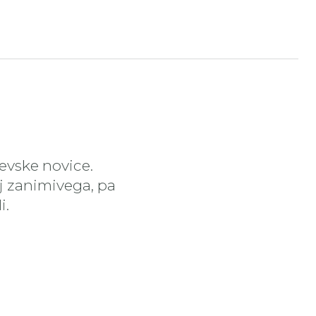
čevske novice.
aj zanimivega, pa
i.