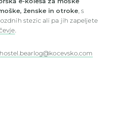
orska e-kolesa za moške
moške, ženske in otroke
, s
zdnih stezic ali pa jih zapeljete
čevje
.
hostel.bearlog@kocevsko.com