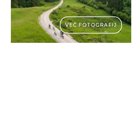
VEČ FOTOGRAFIJ
destinacija kocevsko Kocevsko Nea Culpa Jost Ga