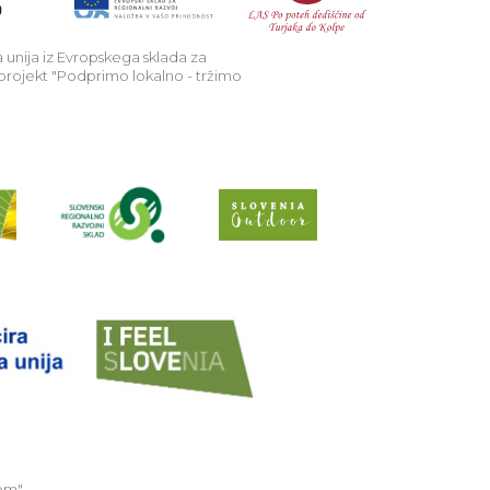
 unija iz Evropskega sklada za
 projekt "Podprimo lokalno - tržimo
Preberi o projektu Raziščite skriv
Spletno mesto Slo
EU Projekt "Sobivajmo
een Trails
om"