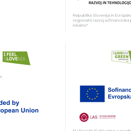
Republika Slovenija in Evropska
regionalni razvoj sofinancirata
lokalno".
in
Zavod Kočevsko partner v projektu Gr
EU Projekt "Sobivajmo z gozd