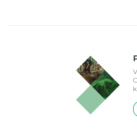
V
O
k