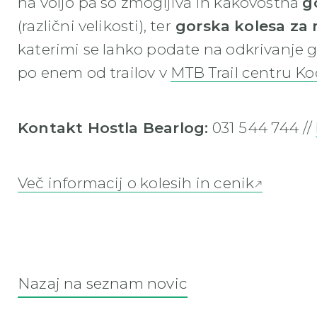
na voljo pa so zmogljiva in kakovostna
g
(različni velikosti), ter
gorska kolesa za 
katerimi se lahko podate na odkrivanje go
po enem od trailov v
MTB Trail centru Ko
Kontakt Hostla Bearlog:
031 544 744 //
Več informacij o kolesih in cenik
Nazaj na seznam novic