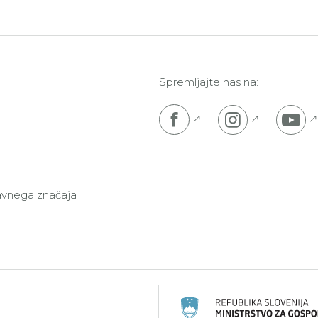
Spremljajte nas na:
Pojdi na Facebook s
Pojdi na I
P
javnega značaja
ski kmetijski sklad za razvoj podeželja: Evropa investir