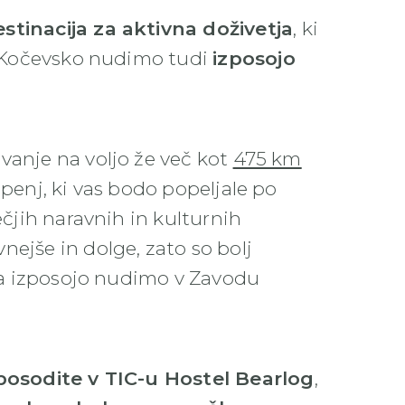
stinacija za aktivna doživetja
, ki
du Kočevsko nudimo tudi
izposojo
vanje na voljo že več kot
475 km
penj, ki vas bodo popeljale po
ečjih naravnih in kulturnih
nejše in dolge, zato so bolj
 za izposojo nudimo v Zavodu
posodite v TIC-u
Hostel Bearlog
,