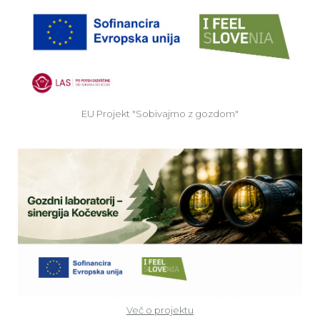
EU
EU Projekt "Sobivajmo z gozdom"
Ve
Več o projektu