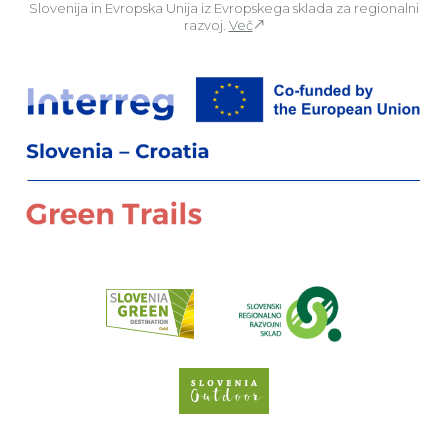
Slovenija in Evropska Unija iz Evropskega sklada za regionalni
razvoj.
Več
Za
Preberi o pr
Spletno mesto Slove