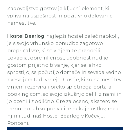
Zadovoljstvo gostov je ključni element, ki
vpliva na uspešnost in pozitivno delovanje
namestitve.
Hostel Bearlog
, najlepši hostel daleč naokoli,
je s svojo vrhunsko ponudbo zagotovo
prepričal vse, ki so v njem že prenočili.
Lokacija, opremljenost, udobnost nudijo
gostom prijetno bivanje, kjer se lahko
sprostijo, se počutijo domače in seveda vedno
z veseljem tudi vrnejo. Gostje, ki so namestitev
v njem rezervirali preko spletnega portala
booking.com, so svojo izkušnjo delili z nami in
jo ocenili z odlično. Gre za oceno, s katero se
trenutno lahko pohvali le nekaj hostlov, med
njimi tudi naš Hostel Bearlog v Kočevju.
Ponosni!
Ho